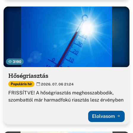
3190
Hőségriasztás
Populáris hír
2026. 07. 06 21:24
FRISSÍTVE! A hőségriasztás meghosszabbodik,
szombattól már harmadfokú riasztás lesz érvényben
Elolvasom