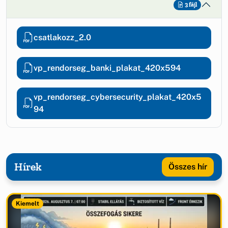
3 fájl
csatlakozz_2.0
vp_rendorseg_banki_plakat_420x594
vp_rendorseg_cybersecurity_plakat_420x5
94
Hírek
Összes hír
Kiemelt