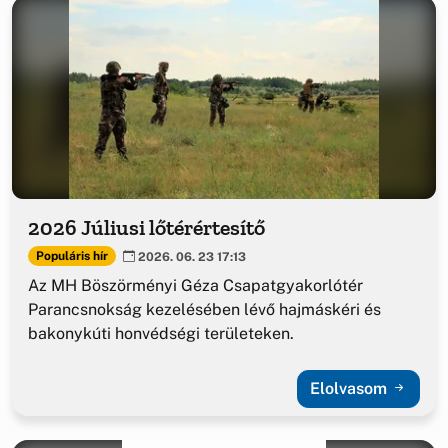
2026 Júliusi lőtérértesítő
Populáris hír
2026. 06. 23 17:13
Az MH Böszörményi Géza Csapatgyakorlótér
Parancsnokság kezelésében lévő hajmáskéri és
bakonykúti honvédségi területeken.
Elolvasom