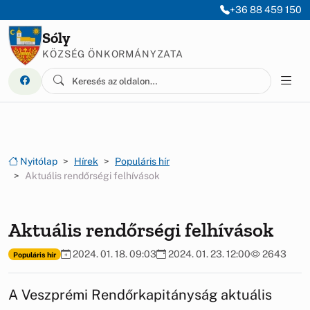
Ugrás a menüre
Ugrás a tartalomra
+36 88 459 150
Sóly
KÖZSÉG ÖNKORMÁNYZATA
Nyitólap
Hírek
Populáris hír
Aktuális rendőrségi felhívások
Aktuális rendőrségi felhívások
2024. 01. 18. 09:03
2024. 01. 23. 12:00
2643
Populáris hír
A Veszprémi Rendőrkapitányság aktuális