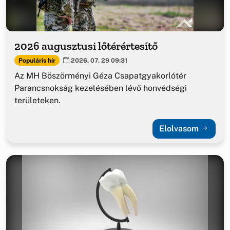
2026 augusztusi lőtérértesítő
Populáris hír
2026. 07. 29 09:31
Az MH Böszörményi Géza Csapatgyakorlótér
Parancsnokság kezelésében lévő honvédségi
területeken.
Elolvasom