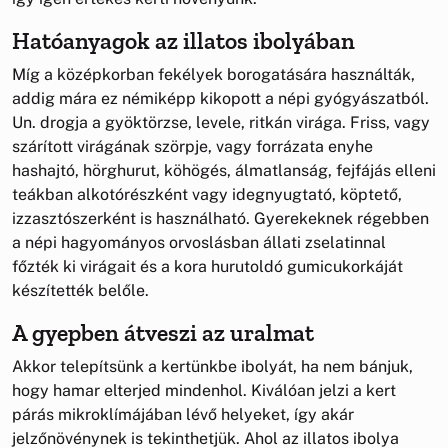
Hatóanyagok az illatos ibolyában
Míg a középkorban fekélyek borogatására használták,
addig mára ez némiképp kikopott a népi gyógyászatból.
Un. drogja a gyöktörzse, levele, ritkán virága. Friss, vagy
szárított virágának szörpje, vagy forrázata enyhe
hashajtó, hörghurut, köhögés, álmatlanság, fejfájás elleni
teákban alkotórészként vagy idegnyugtató, köptető,
izzasztószerként is használható. Gyerekeknek régebben
a népi hagyományos orvoslásban állati zselatinnal
főzték ki virágait és a kora hurutoldó gumicukorkáját
készítették belőle.
A gyepben átveszi az uralmat
Akkor telepítsünk a kertünkbe ibolyát, ha nem bánjuk,
hogy hamar elterjed mindenhol. Kiválóan jelzi a kert
párás mikroklímájában lévő helyeket, így akár
jelzőnövénynek is tekinthetjük. Ahol az illatos ibolya