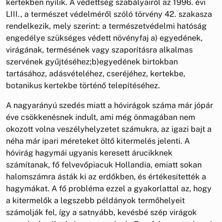
kertekben nyílik. A védettség szabályairól az 1996. évi
LIII., a természet védelméről szóló törvény 42. szakasza
rendelkezik, mely szerint: a természetvédelmi hatóság
engedélye szükséges védett növényfaj a) egyedének,
virágának, termésének vagy szaporításra alkalmas
szervének gyűjtéséhez;b)egyedének birtokban
tartásához, adásvételéhez, cseréjéhez, kertekbe,
botanikus kertekbe történő telepítéséhez.
A nagyarányú szedés miatt a hóvirágok száma már jópár
éve csökkenésnek indult, ami még önmagában nem
okozott volna veszélyhelyzetet számukra, az igazi bajt a
néha már ipari méreteket öltő kitermelés jelenti. A
hóvirág hagymái ugyanis keresett árucikknek
számítanak, fő felvevőpiacuk Hollandia, emiatt sokan
halomszámra ásták ki az erdőkben, és értékesítették a
hagymákat. A fő probléma ezzel a gyakorlattal az, hogy
a kitermelők a legszebb példányok termőhelyeit
számolják fel, így a satnyább, kevésbé szép virágok