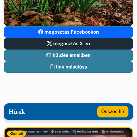
megosztás Facebookon
megosztás X-en
küldés emailben
link másolása
Hírek
Összes hír
Kiemelt