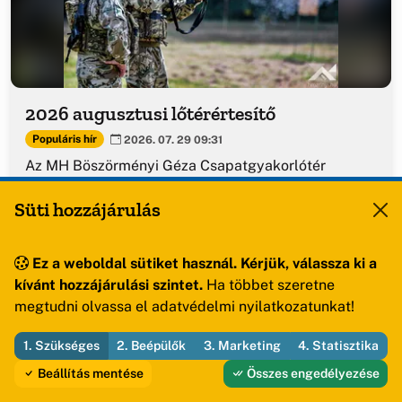
2026 augusztusi lőtérértesítő
Populáris hír
2026. 07. 29 09:31
Az MH Böszörményi Géza Csapatgyakorlótér
Parancsnokság kezelésében lévő honvédségi
Süti hozzájárulás
területeken.
Elolvasom
Ez a weboldal sütiket használ. Kérjük, válassza ki a
kívánt hozzájárulási szintet.
Ha többet szeretne
megtudni olvassa el adatvédelmi nyilatkozatunkat!
1. Szükséges
2. Beépülők
3. Marketing
4. Statisztika
Beállítás mentése
Összes engedélyezése