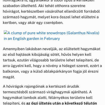
hóvirágokra is, ugyanakkor a többi típus a kertekben
szabadon ültethető. Aki tehát otthonra szeretne
hóvirágot, kertészetben vásárolhat ellenőrzött forrásból
származó hagymát, melyet kora ősszel lehet elültetni a
kertben, vagy akár egy cserépben.
Amennyiben lakásban neveljük, az elültetett hagymákat
az első hajtások kibújásáig sötét, hűvös helyen kell
tartsuk, ezután világosabb területre lehet telepíteni, de
arra ügyelni kell, hogy a növény a hideget szereti, ezért a
balkonon, vagy a külső ablakpárkányon fogja jól érezni
magát.
A hóvirágok rajongóinak a kertészeti árudák
termesztésből származó virághagymái ajánlható. A
hagymákat lombok alatti, félárnyékos területre kell
telepíteni, és
az őszi ültetés után a következő télutón