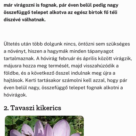
már virágozni is fognak, pár éven belül pedig nagy
összefüggő telepet alkotva az egész birtok fő téli
díszévé válhatnak.
Ültetés után több dolgunk nincs, öntözni sem szükséges
a növényt, hiszen a hagymák minden tápanyagot
tartalmaznak. A hóvirág február és április között virágzik,
májusra hozza meg termését, majd visszahúzódik a
földbe, és a következő ősszel indulnak meg újra a
hajtások. Kerti tartásakor számolni kell azzal, hogy pár
éven belül nagy, összefüggő telepet fognak alkotni a
hóvirágok.
2. Tavaszi kikerics