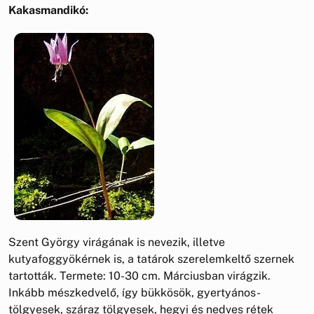
Kakasmandikó:
Szent György virágának is nevezik, illetve
kutyafoggyökérnek is, a tatárok szerelemkeltő szernek
tartották. Termete: 10-30 cm. Márciusban virágzik.
Inkább mészkedvelő, így bükkösök, gyertyános-
tölgyesek, száraz tölgyesek, hegyi és nedves rétek