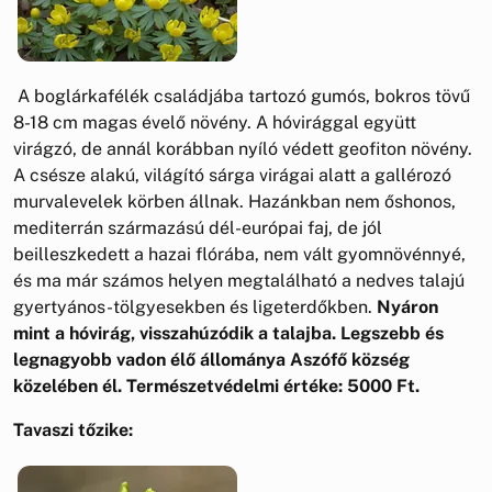
A boglárkafélék családjába tartozó gumós, bokros tövű
8-18 cm magas évelő növény. A hóvirággal együtt
virágzó, de annál korábban nyíló védett geofiton növény.
A csésze alakú, világító sárga virágai alatt a gallérozó
murvalevelek körben állnak. Hazánkban nem őshonos,
mediterrán származású dél-európai faj, de jól
beilleszkedett a hazai flórába, nem vált gyomnövénnyé,
és ma már számos helyen megtalálható a nedves talajú
gyertyános-tölgyesekben és ligeterdőkben.
Nyáron
mint a hóvirág, visszahúzódik a talajba. Legszebb és
legnagyobb vadon élő állománya Aszófő község
közelében él. Természetvédelmi értéke: 5000 Ft.
Tavaszi tőzike: