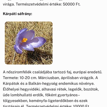
virága. Természetvédelmi értéke: 50000 Ft.
Kárpáti sáfrány:
A nősziromfélék családjába tartozó faj, európai eredetű.
Termete: 10-20 cm. Márciusban, áprilisban virágzik. A
Kárpátok és a Balkán-hegység endemikus növénye.
Élőhelyei hegyvidéki, alhavasi rétek, legelők, bozótok,
üde lombhullató erdők, főként gyertyános–
tölgyesekben, keményfa-ligeterdőkben és ezek
tisztásain él. Természetvédelmi értéke: 10000 Ft.