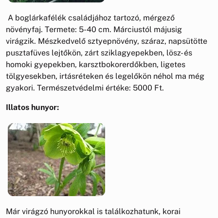
A boglárkafélék családjához tartozó, mérgező
növényfaj. Termete: 5-40 cm. Márciustól májusig
virágzik. Mészkedvelő sztyepnövény, száraz, napsütötte
pusztafüves lejtőkön, zárt sziklagyepekben, lösz- és
homoki gyepekben, karsztbokorerdőkben, ligetes
tölgyesekben, irtásréteken és legelőkön néhol ma még
gyakori. Természetvédelmi értéke: 5000 Ft.
Illatos hunyor:
Már virágzó hunyorokkal is találkozhatunk, korai