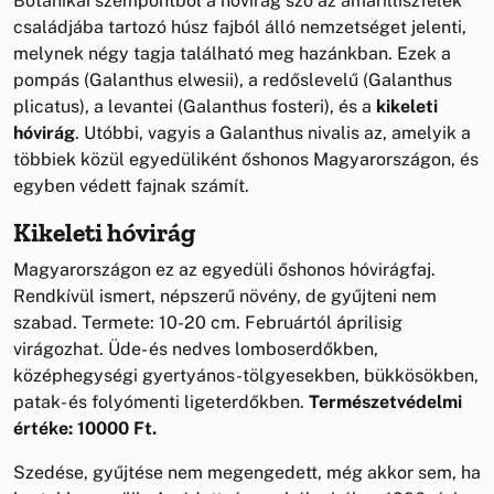
Botanikai szempontból a hóvirág szó az amarilliszfélék
családjába tartozó húsz fajból álló nemzetséget jelenti,
melynek négy tagja található meg hazánkban. Ezek a
pompás (Galanthus elwesii), a redőslevelű (Galanthus
plicatus), a levantei (Galanthus fosteri), és a
kikeleti
hóvirág
. Utóbbi, vagyis a Galanthus nivalis az, amelyik a
többiek közül egyedüliként őshonos Magyarországon, és
egyben védett fajnak számít.
Kikeleti hóvirág
Magyarországon ez az egyedüli őshonos hóvirágfaj.
Rendkívül ismert, népszerű növény, de gyűjteni nem
szabad. Termete: 10-20 cm. Februártól áprilisig
virágozhat. Üde- és nedves lomboserdőkben,
középhegységi gyertyános-tölgyesekben, bükkösökben,
patak- és folyómenti ligeterdőkben.
Természetvédelmi
értéke: 10000 Ft.
Szedése, gyűjtése nem megengedett, még akkor sem, ha