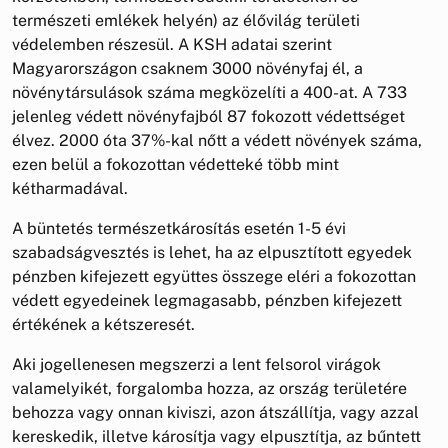
természeti emlékek helyén) az élővilág területi
védelemben részesül. A KSH adatai szerint
Magyarországon csaknem 3000 növényfaj él, a
növénytársulások száma megközelíti a 400-at. A 733
jelenleg védett növényfajból 87 fokozott védettséget
élvez. 2000 óta 37%-kal nőtt a védett növények száma,
ezen belül a fokozottan védetteké több mint
kétharmadával.
A büntetés természetkárosítás esetén 1-5 évi
szabadságvesztés is lehet, ha az elpusztított egyedek
pénzben kifejezett együttes összege eléri a fokozottan
védett egyedeinek legmagasabb, pénzben kifejezett
értékének a kétszeresét.
Aki jogellenesen megszerzi a lent felsorol virágok
valamelyikét, forgalomba hozza, az ország területére
behozza vagy onnan kiviszi, azon átszállítja, vagy azzal
kereskedik, illetve károsítja vagy elpusztítja, az bűntett