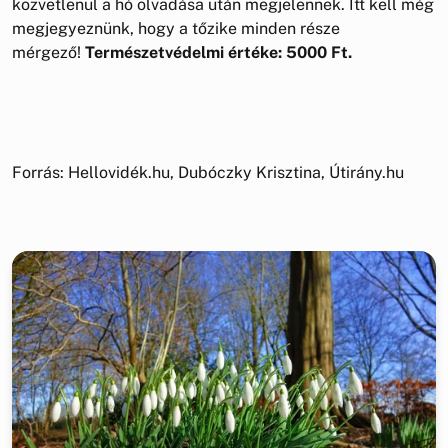
közvetlenül a hó olvadása után megjelennek. Itt kell még
megjegyeznünk, hogy a tőzike minden része
mérgező!
Természetvédelmi értéke: 5000 Ft.
Forrás: Hellovidék.hu, Dubóczky Krisztina, Útirány.hu