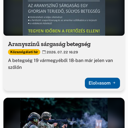
Aranyszínű sárgaság betegség
Közszolgálati hír
2026. 07. 22 16:29
A betegség 19 vármegyéből 18-ban már jelen van
szőlőn
Elolvasom