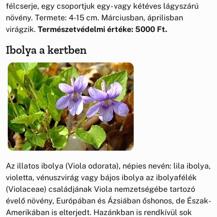
félcserje, egy csoportjuk egy- vagy kétéves lágyszárú
növény. Termete: 4-15 cm. Márciusban, áprilisban
virágzik.
Természetvédelmi értéke: 5000 Ft.
Ibolya a kertben
Az illatos ibolya (Viola odorata), népies nevén: lila ibolya,
violetta, vénuszvirág vagy bájos ibolya az ibolyafélék
(Violaceae) családjának Viola nemzetségébe tartozó
évelő növény, Európában és Ázsiában őshonos, de Észak-
Amerikában is elterjedt. Hazánkban is rendkívül sok