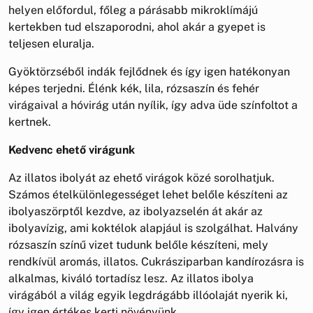
helyen előfordul, főleg a párásabb mikroklímájú
kertekben tud elszaporodni, ahol akár a gyepet is
teljesen eluralja.
Gyöktörzséből indák fejlődnek és így igen hatékonyan
képes terjedni. Élénk kék, lila, rózsaszín és fehér
virágaival a hóvirág után nyílik, így adva üde színfoltot a
kertnek.
Kedvenc ehető virágunk
Az illatos ibolyát az ehető virágok közé sorolhatjuk.
Számos ételkülönlegességet lehet belőle készíteni az
ibolyaszörptől kezdve, az ibolyazselén át akár az
ibolyavízig, ami koktélok alapjául is szolgálhat. Halvány
rózsaszín színű vizet tudunk belőle készíteni, mely
rendkívül aromás, illatos. Cukrásziparban kandírozásra is
alkalmas, kiváló tortadísz lesz. Az illatos ibolya
virágából a világ egyik legdrágább illóolaját nyerik ki,
így igen értékes kerti növényünk.