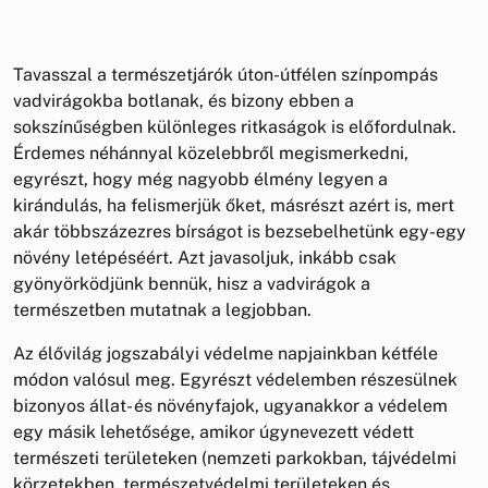
Tavasszal a természetjárók úton-útfélen színpompás
vadvirágokba botlanak, és bizony ebben a
sokszínűségben különleges ritkaságok is előfordulnak.
Érdemes néhánnyal közelebbről megismerkedni,
egyrészt, hogy még nagyobb élmény legyen a
kirándulás, ha felismerjük őket, másrészt azért is, mert
akár többszázezres bírságot is bezsebelhetünk egy-egy
növény letépéséért. Azt javasoljuk, inkább csak
gyönyörködjünk bennük, hisz a vadvirágok a
természetben mutatnak a legjobban.
Az élővilág jogszabályi védelme napjainkban kétféle
módon valósul meg. Egyrészt védelemben részesülnek
bizonyos állat- és növényfajok, ugyanakkor a védelem
egy másik lehetősége, amikor úgynevezett védett
természeti területeken (nemzeti parkokban, tájvédelmi
körzetekben, természetvédelmi területeken és