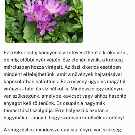
Ez a kikericsfaj könnyen összetéveszthető a krókusszal,
de míg előbbi nyár végén, ősz elehén nyílik, a krókusz
márciusban hozza virágait. Az őszi kikerics esetében
mindent elfelejthetünk, amit a növények hajtatásával
kapcsolatban hallottunk. Ez a növény ugyanis magától
virágzik – talaj és víz nélkül is. Mindössze egy edényre
van szükségünk, amelybe kavicsot vagy ahhoz hasonló
anyagot kell töltenünk. Ez csupán a hagymák
támasztását szolgálja. Erre helyezzük azután a
hagymákat – annyit, hogy szorosan kitöltsék az edényt.
A virágzáshoz mindössze egy kis fényre van szükség.