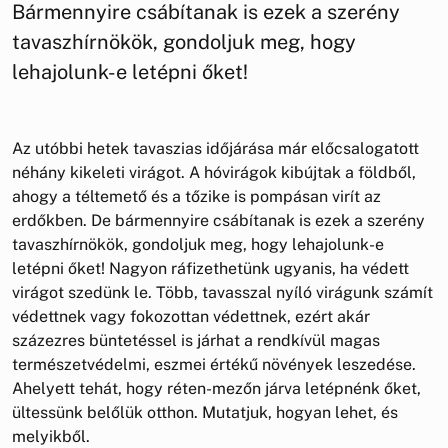
Bármennyire csábítanak is ezek a szerény
tavaszhírnökök, gondoljuk meg, hogy
lehajolunk-e letépni őket!
Az utóbbi hetek tavaszias időjárása már előcsalogatott
néhány kikeleti virágot. A hóvirágok kibújtak a földből,
ahogy a téltemető és a tőzike is pompásan virít az
erdőkben. De bármennyire csábítanak is ezek a szerény
tavaszhírnökök, gondoljuk meg, hogy lehajolunk-e
letépni őket! Nagyon ráfizethetünk ugyanis, ha védett
virágot szedünk le. Több, tavasszal nyíló virágunk számít
védettnek vagy fokozottan védettnek, ezért akár
százezres büntetéssel is járhat a rendkívül magas
természetvédelmi, eszmei értékű növények leszedése.
Ahelyett tehát, hogy réten-mezőn járva letépnénk őket,
ültessünk belőlük otthon. Mutatjuk, hogyan lehet, és
melyikből.