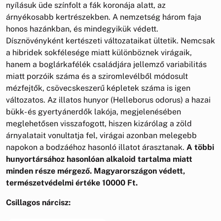
nyílásuk üde színfolt a fák koronája alatt, az
árnyékosabb kertrészekben. A nemzetség három faja
honos hazánkban, és mindegyikük védett.
Dísznövényként kertészeti változataikat ültetik. Nemcsak
a hibridek sokfélesége miatt különböznek virágaik,
hanem a boglárkafélék családjára jellemző variabilitás
miatt porzóik száma és a sziromlevélből módosult
mézfejtők, csövecskeszerű képletek száma is igen
változatos. Az illatos hunyor (Helleborus odorus) a hazai
bükk- és gyertyánerdők lakója, megjelenésében
meglehetősen visszafogott, hiszen kizárólag a zöld
árnyalatait vonultatja fel, virágai azonban melegebb
napokon a bodzáéhoz hasonló illatot árasztanak.
A többi
hunyortársához hasonlóan alkaloid tartalma miatt
minden része mérgező. Magyarországon védett,
természetvédelmi értéke 10000 Ft.
Csillagos nárcisz: