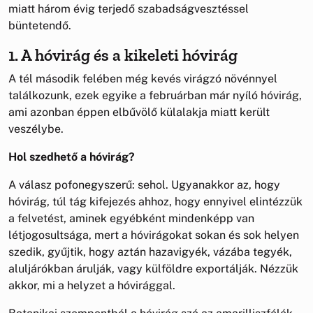
miatt három évig terjedő szabadságvesztéssel
büntetendő.
1. A hóvirág és a kikeleti hóvirág
A tél második felében még kevés virágzó növénnyel
találkozunk, ezek egyike a februárban már nyíló hóvirág,
ami azonban éppen elbűvölő külalakja miatt került
veszélybe.
Hol szedhető a hóvirág?
A válasz pofonegyszerű: sehol. Ugyanakkor az, hogy
hóvirág, túl tág kifejezés ahhoz, hogy ennyivel elintézzük
a felvetést, aminek egyébként mindenképp van
létjogosultsága, mert a hóvirágokat sokan és sok helyen
szedik, gyűjtik, hogy aztán hazavigyék, vázába tegyék,
aluljárókban árulják, vagy külföldre exportálják. Nézzük
akkor, mi a helyzet a hóvirággal.