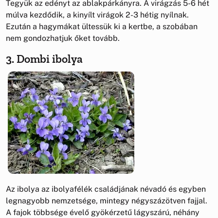
Tegyük az edényt az ablakpárkányra. A virágzás 5-6 hét
múlva kezdődik, a kinyílt virágok 2-3 hétig nyílnak.
Ezután a hagymákat ültessük ki a kertbe, a szobában
nem gondozhatjuk őket tovább.
3. Dombi ibolya
Az ibolya az ibolyafélék családjának névadó és egyben
legnagyobb nemzetsége, mintegy négyszázötven fajjal.
A fajok többsége évelő gyökérzetű lágyszárú, néhány