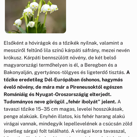
Elsőként a hóvirágok és a tőzikék nyílnak, valamint a
messziről feltűnő lila színű kárpáti sáfrány, mezei nevén
krókusz. Kárpáti bennszülött növény, de két belső
magyarországi termőhelyen is él, a Beregben és a
Bakonyalján, gyertyános-tölgyes és ligeterdő tisztás.
A
tőzike eredetileg Dél-Európában őshonos, hagymás
évelő növény, de mára már a Pireneusoktól egészen
Romániáig és Nyugat-Oroszországig elterjedt.
Tudományos neve görögül „fehér ibolyát” jelent.
A
tavaszi tőzike 15–35 cm magas, levelei hosszúkásak,
penge alakúak. Enyhén illatos, kis fehér harang alakú
virágai vannak, mindegyik lepellevelének a csúcsán zöld
(esetleg sárga) folt található. A virágai kora tavasszal,