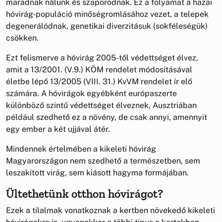
maradnak nálunk és szaporodnak. Ez a folyamat a hazai
hóvirág-populáció minőségromlásához vezet, a telepek
degenerálódnak, genetikai diverzitásuk (sokféleségük)
csökken.
Ezt felismerve a hóvirág 2005-től védettséget élvez,
amit a 13/2001. (V.9.) KÖM rendelet módosításával
életbe lépő 13/2005 (VIII. 31.) KvVM rendelet ír elő
számára. A hóvirágok egyébként európaszerte
különböző szintű védettséget élveznek, Ausztriában
például szedhető ez a növény, de csak annyi, amennyit
egy ember a két ujjával átér.
Mindennek értelmében a kikeleti hóvirág
Magyarországon nem szedhető a természetben, sem
leszakított virág, sem kiásott hagyma formájában.
Ültethetünk otthon hóvirágot?
Ezek a tilalmak vonatkoznak a kertben növekedő kikeleti