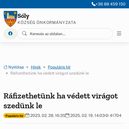
Ugrás a menüre
Ugrás a tartalomra
+36 88 459 150
Sóly
KÖZSÉG ÖNKORMÁNYZATA
Nyitólap
Hírek
Populáris hír
Ráfizethetünk ha védett virágot szedünk le
Ráfizethetünk ha védett virágot
szedünk le
2023. 02. 28. 16:35
2025. 02. 19. 14:03
41704
Populáris hír