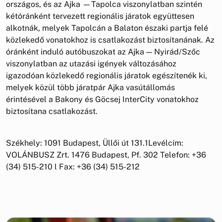
országos, és az Ajka —Tapolca viszonylatban szintén
kétóránként tervezett regionális járatok együttesen
alkotnák, melyek Tapolcán a Balaton északi partja felé
közlekedő vonatokhoz is csatlakozást biztosítanának. Az
óránként induló autóbuszokat az Ajka — Nyirád/Szőc
viszonylatban az utazási igények változásához
igazodóan közlekedő regionális járatok egészítenék ki,
melyek közül több járatpár Ajka vasútállomás
érintésével a Bakony és Göcsej InterCity vonatokhoz
biztosítana csatlakozást.
Székhely: 1091 Budapest, Üllői út 131.1Levélcím:
VOLÁNBUSZ Zrt. 1476 Budapest, Pf. 302 Telefon: +36
(34) 515-210 l Fax: +36 (34) 515-212