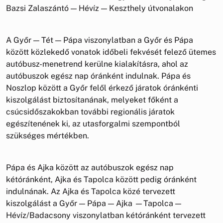
Bazsi Zalaszántó — Hévíz — Keszthely útvonalakon
A Győr — Tét — Pápa viszonylatban a Győr és Pápa
között közlekedő vonatok időbeli fekvését felező ütemes
autóbusz-menetrend kerülne kialakításra, ahol az
autóbuszok egész nap óránként indulnak. Pápa és
Noszlop között a Győr felől érkező járatok óránkénti
kiszolgálást biztosítanának, melyeket főként a
csúcsidőszakokban további regionális járatok
egészítenének ki, az utasforgalmi szempontból
szükséges mértékben.
Pápa és Ajka között az autóbuszok egész nap
kétóránként, Ajka és Tapolca között pedig óránként
indulnának. Az Ajka és Tapolca közé tervezett
kiszolgálást a Győr — Pápa — Ajka —Tapolca —
Hévíz/Badacsony viszonylatban kétóránként tervezett