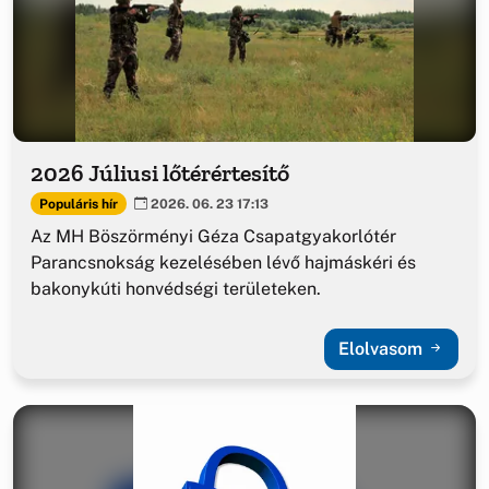
2026 Júliusi lőtérértesítő
Populáris hír
2026. 06. 23 17:13
Az MH Böszörményi Géza Csapatgyakorlótér
Parancsnokság kezelésében lévő hajmáskéri és
bakonykúti honvédségi területeken.
Elolvasom