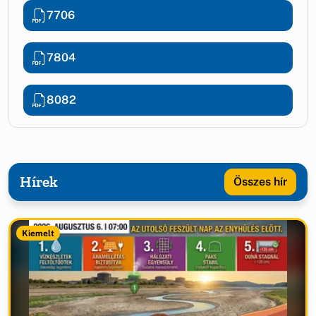
7706
7804
8082
Hírek
Összes hír
Kiemelt