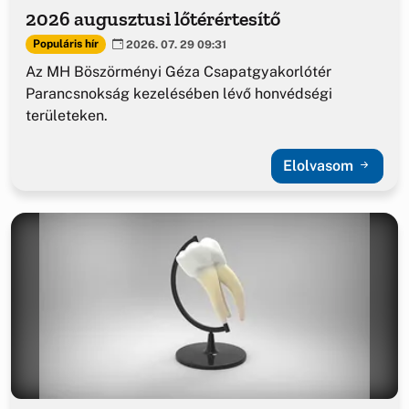
2026 augusztusi lőtérértesítő
Populáris hír
2026. 07. 29 09:31
Az MH Böszörményi Géza Csapatgyakorlótér
Parancsnokság kezelésében lévő honvédségi
területeken.
Elolvasom