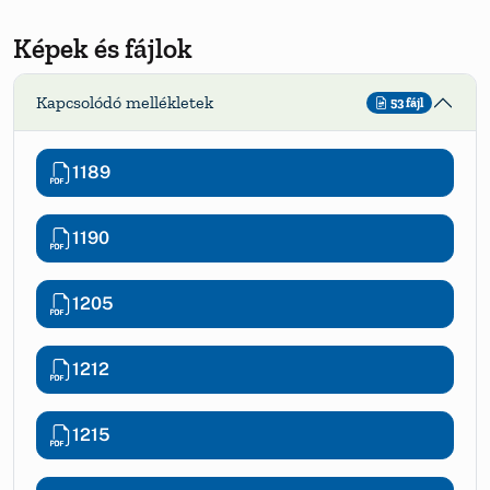
Képek és fájlok
Kapcsolódó mellékletek
53 fájl
1189
1190
1205
1212
1215