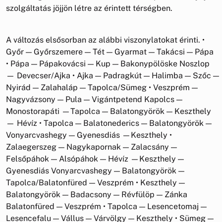
szolgáltatás jöjjön létre az érintett térségben.
A változás elsősorban az alábbi viszonylatokat érinti. •
Győr — Győrszemere — Tét — Gyarmat — Takácsi — Pápa
• Pápa — Pápakovácsi — Kup — Bakonypölöske Noszlop
— Devecser/Ajka • Ajka — Padragkút — Halimba — Szőc —
Nyirád — Zalahaláp — Tapolca/Sümeg • Veszprém —
Nagyvázsony — Pula — Vigántpetend Kapolcs —
Monostorapáti —Tapolca — Balatongyörök — Keszthely
— Hévíz • Tapolca — Balatonederics — Balatongyörök —
Vonyarcvashegy — Gyenesdiás —Keszthely •
Zalaegerszeg — Nagykapornak — Zalacsány —
Felsőpáhok — Alsópáhok — Hévíz —Keszthely —
Gyenesdiás Vonyarcvashegy — Balatongyörök —
Tapolca/Balatonfüred — Veszprém • Keszthely —
Balatongyörök — Badacsony — Révfülöp — Zánka
Balatonfüred — Veszprém • Tapolca — Lesencetomaj —
Lesencefalu — Vállus — Várvölgy — Keszthely • Sümeg —