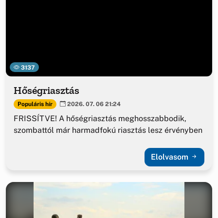
3137
Hőségriasztás
Populáris hír
2026. 07. 06 21:24
FRISSÍTVE! A hőségriasztás meghosszabbodik,
szombattól már harmadfokú riasztás lesz érvényben
Elolvasom