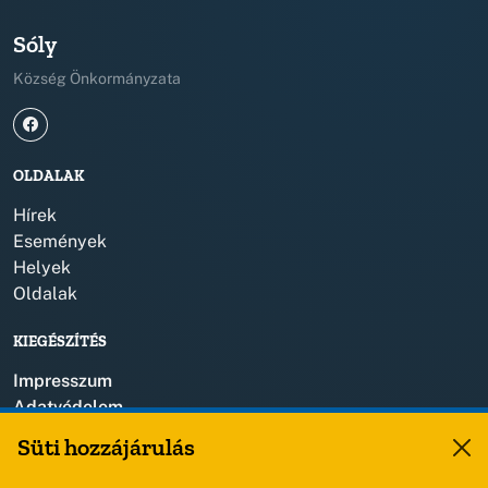
Sóly
Község Önkormányzata
OLDALAK
Hírek
Események
Helyek
Oldalak
KIEGÉSZÍTÉS
Impresszum
Adatvédelem
Szerzői jogok
Süti hozzájárulás
KAPCSOLAT