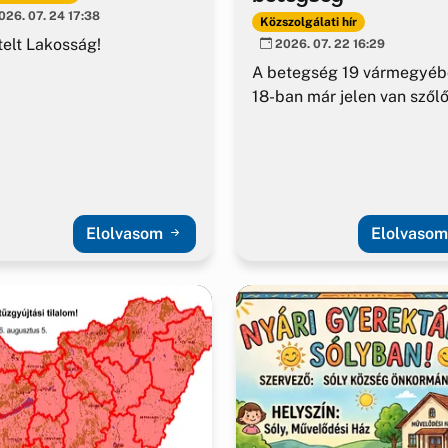
26. 07. 24 17:38
Közszolgálati hír
telt Lakosság!
2026. 07. 22 16:29
A betegség 19 vármegyéb
18-ban már jelen van szől
Elolvasom
Elolvaso