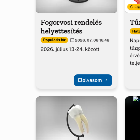
Fri
Fogorvosi rendelés
Tűz
helyettesítés
Ható
Napo
Populáris hír
2026. 07. 08 16:48
tűzg
2026. július 13-24. között
érv
telj
Elolvasom