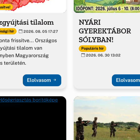
ssítve!
gyújtási tilalom
NYÁRI
GYEREKTÁBOR
sági hír
2026. 08. 05 17:27
SÓLYBAN!
nta frissítve... Országos
yújtási tilalom van
Populáris hír
ényben Magyarország
2026. 06. 30 13:02
es területén.
Elolvasom
Elolvaso