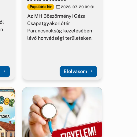
Populáris hír
2026. 07. 29 09:31
Az MH Böszörményi Géza
ől
Csapatgyakorlótér
őn
Parancsnokság kezelésében
lévő honvédségi területeken.
m
Elolvasom