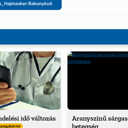
as_Hajmasker-Bakonykuti
delési idő változás
Aranyszínű sárga
betegség
zolgálati hír