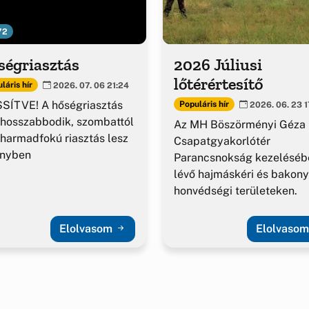
72
ségriasztás
2026 Júliusi
lőtérértesítő
láris hír
2026. 07. 06 21:24
SÍTVE! A hőségriasztás
Populáris hír
2026. 06. 23 1
hosszabbodik, szombattól
Az MH Böszörményi Géza
harmadfokú riasztás lesz
Csapatgyakorlótér
ényben
Parancsnokság kezeléséb
lévő hajmáskéri és bakony
honvédségi területeken.
Elolvasom
Elolvaso