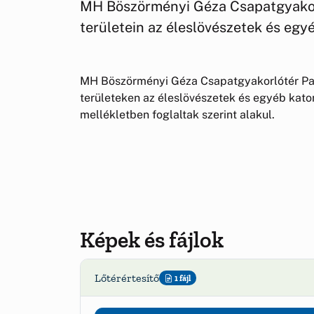
MH Böszörményi Géza Csapatgyakor
területein az éleslövészetek és egy
MH Böszörményi Géza Csapatgyakorlótér Pa
területeken az éleslövészetek és egyéb kat
mellékletben foglaltak szerint alakul.
Képek és fájlok
Lőtérértesítő
1 fájl