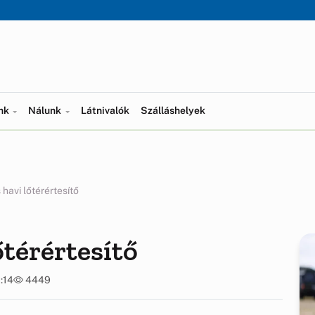
ünk
Nálunk
Látnivalók
Szálláshelyek
 havi lőtérértesítő
őtérértesítő
:14
4449