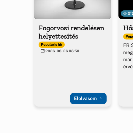
31
Fogorvosi rendelésen
Hő
helyettesítés
Popu
FRIS
Populáris hír
2026. 06. 26 08:50
meg
már 
érv
Elolvasom