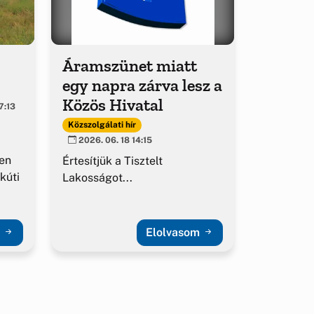
Áramszünet miatt
egy napra zárva lesz a
Közös Hivatal
7:13
Közszolgálati hír
2026. 06. 18 14:15
en
Értesítjük a Tisztelt
kúti
Lakosságot...
m
Elolvasom