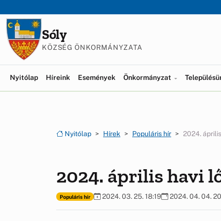
Ugrás a menüre
Ugrás a tartalomra
Sóly
KÖZSÉG ÖNKORMÁNYZATA
Nyitólap
Híreink
Események
Önkormányzat
Település
Nyitólap
Hírek
Populáris hír
2024. április
2024. április havi l
2024. 03. 25. 18:19
2024. 04. 04. 20
Populáris hír