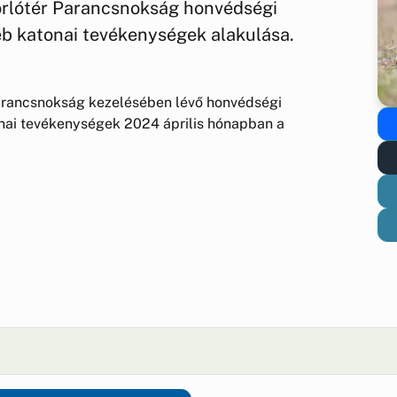
lótér Parancsnokság honvédségi
éb katonai tevékenységek alakulása.
rancsnokság kezelésében lévő honvédségi
onai tevékenységek 2024 április hónapban a