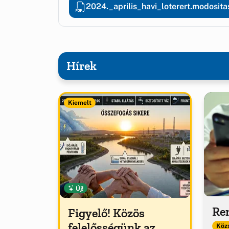
2024._aprilis_havi_loterert.modosit
Hírek
Kiemelt
Új!
Ren
Figyelő! Közös
felelősségünk az
Közs