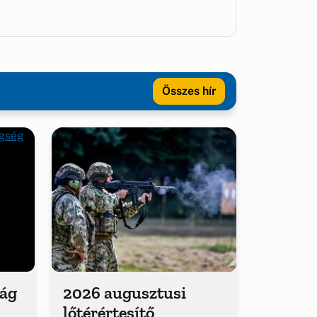
Összes hír
ság
2026 augusztusi
lőtérértesítő