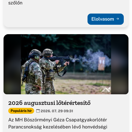
szőlőn
Elolvasom
2026 augusztusi lőtérértesítő
Populáris hír
2026. 07. 29 09:31
Az MH Böszörményi Géza Csapatgyakorlótér
Parancsnokság kezelésében lévő honvédségi