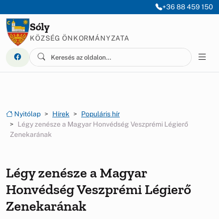
Ugrás a menüre
Ugrás a tartalomra
+36 88 459 150
Sóly
KÖZSÉG ÖNKORMÁNYZATA
Nyitólap
Hírek
Populáris hír
Légy zenésze a Magyar Honvédség Veszprémi Légierő
Zenekarának
Légy zenésze a Magyar
Honvédség Veszprémi Légierő
Zenekarának