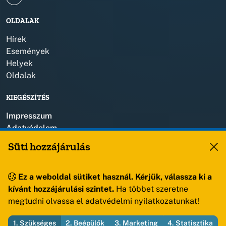
OLDALAK
Hírek
Események
Helyek
Oldalak
KIEGÉSZÍTÉS
Impresszum
Adatvédelem
Szerzői jogok
Süti hozzájárulás
KAPCSOLAT
Ez a weboldal sütiket használ. Kérjük, válassza ki a
+36 88 459 150
kívánt hozzájárulási szintet.
Ha többet szeretne
8193 Sóly, Kossuth Lajos u.57.
megtudni olvassa el adatvédelmi nyilatkozatunkat!
1. Szükséges
2. Beépülők
3. Marketing
4. Statisztika