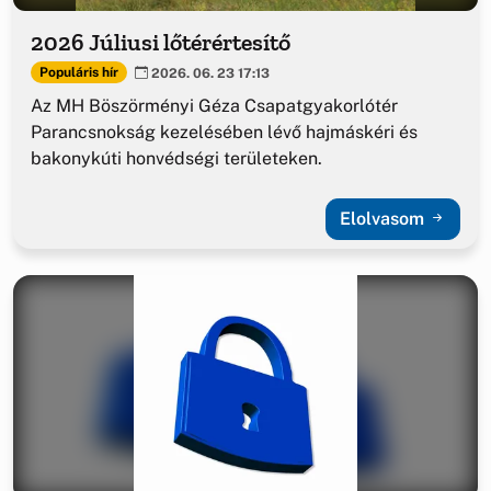
2026 Júliusi lőtérértesítő
Populáris hír
2026. 06. 23 17:13
Az MH Böszörményi Géza Csapatgyakorlótér
Parancsnokság kezelésében lévő hajmáskéri és
bakonykúti honvédségi területeken.
Elolvasom