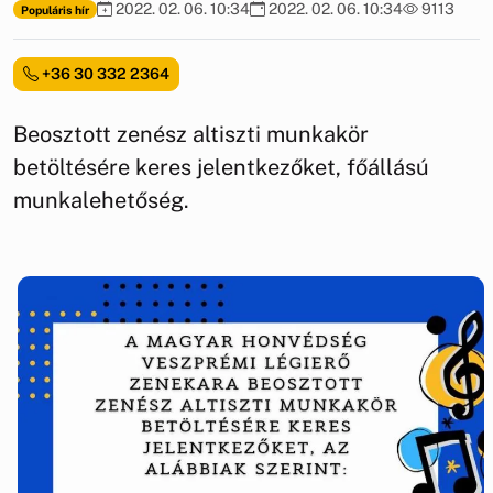
2022. 02. 06. 10:34
2022. 02. 06. 10:34
9113
Populáris hír
+36 30 332 2364
Beosztott zenész altiszti munkakör
betöltésére keres jelentkezőket, főállású
munkalehetőség.