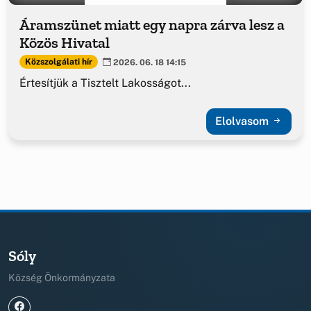
Áramszünet miatt egy napra zárva lesz a
Közös Hivatal
Közszolgálati hír
2026. 06. 18 14:15
Értesítjük a Tisztelt Lakosságot...
Elolvasom
Sóly
Község Önkormányzata