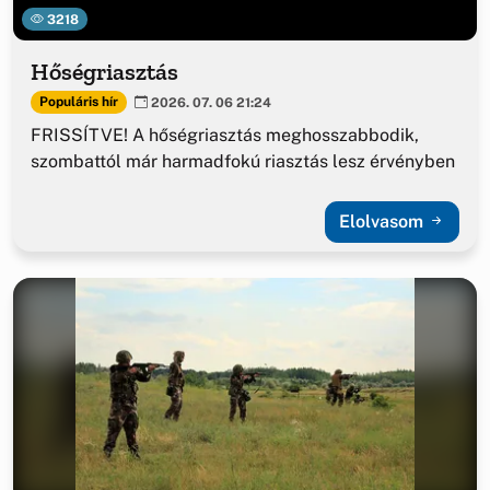
3218
Hőségriasztás
Populáris hír
2026. 07. 06 21:24
FRISSÍTVE! A hőségriasztás meghosszabbodik,
szombattól már harmadfokú riasztás lesz érvényben
Elolvasom