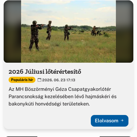
2026 Júliusi lőtérértesítő
Populáris hír
2026. 06. 23 17:13
Az MH Böszörményi Géza Csapatgyakorlótér
Parancsnokság kezelésében lévő hajmáskéri és
bakonykúti honvédségi területeken.
Elolvasom