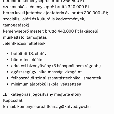
betanított kéményseprő: bruttó 266.800 Ft
szakmunkás kéményseprő: bruttó 340.000 Ft
béren kívüli juttatások (cafeteria évi bruttó 200 000.- Ft;
szociális, jóléti és kulturális kedvezmények,
támogatások)
kéményseprő mester: bruttó 448.800 Ft lakáscélú
munkáltatói támogatás
Jelentkezési feltételek:
betöltött 18. életév
büntetlen előélet
erkölcsi bizonyítvány (3 hónapnál nem régebbi)
egészségügyi alkalmassági vizsgálat
felhasználói szintű számítástechnikai ismeretek
minimum alapfokú iskolai végzettség
„B” kategóriás jogosítvány megléte előny
Kapcsolat:
E-mail: kemenysepro.titkarsag@katved.gov.hu