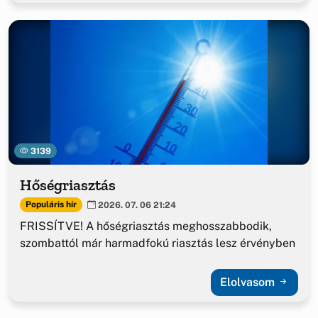
3139
Hőségriasztás
Populáris hír
2026. 07. 06 21:24
FRISSÍTVE! A hőségriasztás meghosszabbodik,
szombattól már harmadfokú riasztás lesz érvényben
Elolvasom