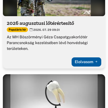
2026 augusztusi lőtérértesítő
Populáris hír
2026. 07. 29 09:31
Az MH Böszörményi Géza Csapatgyakorlótér
Parancsnokság kezelésében lévő honvédségi
területeken.
Elolvasom