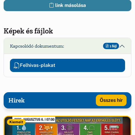
link másolása
Képek és fájlok
Kapcsolódó dokumentum:
1 fájl
Felhivas-plakat
Hírek
Összes hír
Kiemelt