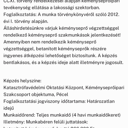
CCXI. törvény rendelkezései alapján kéményseprőipari
tevékenység ellátása a lakossági szektorban.
Foglalkoztatás: A munka törvénykönyvéről szóló 2012.
évi I. törvény alapján.
Álláshirdetésünkre várjuk kéményseprő végzettséggel
rendelkező kéményseprő szakmunkások jelentkezését!
Amennyiben nem rendelkezik kéményseprő
végzettséggel, betanított kéményseprők részére
ingyenes átképzési lehetőséget biztosítunk. A képzés
bentlakásos, és a képzés ideje alatt illetményre jogosult.
Képzés helyszíne:
Katasztrófavédelmi Oktatási Központ, Kéményseprőipari
Szakcsoport objektuma, Pécel
Foglalkoztatási jogviszony időtartama: Határozatlan
idejű
Munkaidőrend: Teljes munkaidő (4 havi munkaidőkeret)
Illetmény: Munkabéren felüli juttatások: