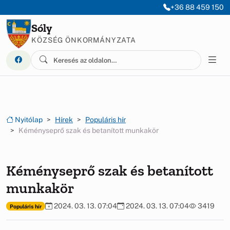
Ugrás a menüre
Ugrás a tartalomra
+36 88 459 150
Sóly
KÖZSÉG ÖNKORMÁNYZATA
Nyitólap
Hírek
Populáris hír
Kéményseprő szak és betanított munkakör
Kéményseprő szak és betanított
munkakör
2024. 03. 13. 07:04
2024. 03. 13. 07:04
3419
Populáris hír