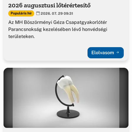
2026 augusztusi lőtérértesítő
Populáris hír
2026. 07. 29 09:31
Az MH Böszörményi Géza Csapatgyakorlótér
Parancsnokság kezelésében lévő honvédségi
területeken.
Elolvasom