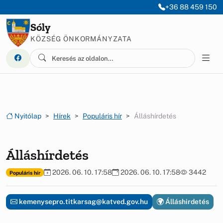
Ugrás a menüre
Ugrás a tartalomra
+36 88 459 150
Sóly
KÖZSÉG ÖNKORMÁNYZATA
Nyitólap
Hírek
Populáris hír
Álláshírdetés
Álláshírdetés
2026. 06. 10. 17:58
2026. 06. 10. 17:58
3442
Populáris hír
kemenysepro.titkarsag@katved.gov.hu
Álláshirdetés