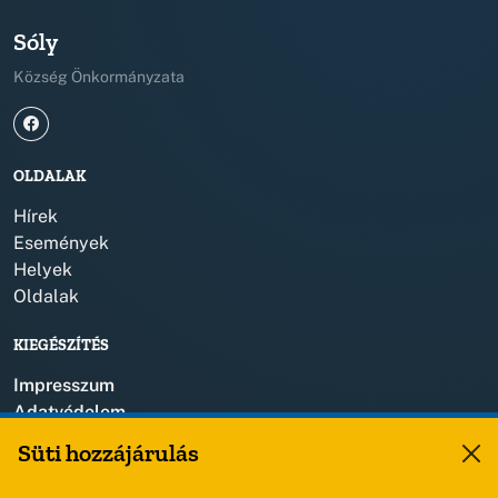
Sóly
Község Önkormányzata
OLDALAK
Hírek
Események
Helyek
Oldalak
KIEGÉSZÍTÉS
Impresszum
Adatvédelem
Szerzői jogok
Süti hozzájárulás
KAPCSOLAT