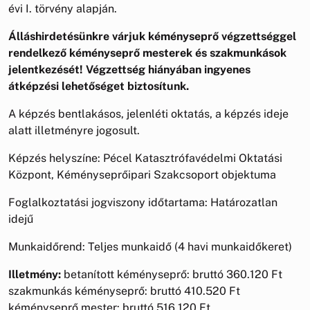
évi I. törvény alapján.
Álláshirdetésünkre várjuk kéményseprő végzettséggel
rendelkező kéményseprő mesterek és szakmunkások
jelentkezését! Végzettség hiányában ingyenes
átképzési lehetőséget biztosítunk.
A képzés bentlakásos, jelenléti oktatás, a képzés ideje
alatt illetményre jogosult.
Képzés helyszíne: Pécel Katasztrófavédelmi Oktatási
Központ, Kéményseprőipari Szakcsoport objektuma
Foglalkoztatási jogviszony időtartama: Határozatlan
idejű
Munkaidőrend: Teljes munkaidő (4 havi munkaidőkeret)
Illetmény:
betanított kéményseprő: bruttó 360.120 Ft
szakmunkás kéményseprő: bruttó 410.520 Ft
kéményseprő mester: bruttó 516.120 Ft