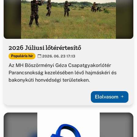
2026 Júliusi lőtérértesítő
Populáris hír
2026. 06. 23 17:13
Az MH Böszörményi Géza Csapatgyakorlótér
Parancsnokság kezelésében lévő hajmáskéri és
bakonykúti honvédségi területeken.
Elolvasom