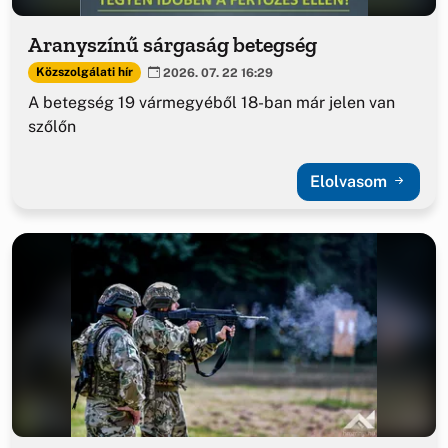
Aranyszínű sárgaság betegség
Közszolgálati hír
2026. 07. 22 16:29
A betegség 19 vármegyéből 18-ban már jelen van
szőlőn
Elolvasom