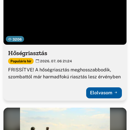
3206
Hőségriasztás
Populáris hír
2026. 07. 06 21:24
FRISSÍTVE! A hőségriasztás meghosszabbodik,
szombattól már harmadfokú riasztás lesz érvényben
Elolvasom