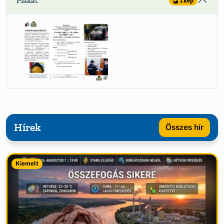
Plakát
1 kép
Hírek
Összes hír
Kiemelt