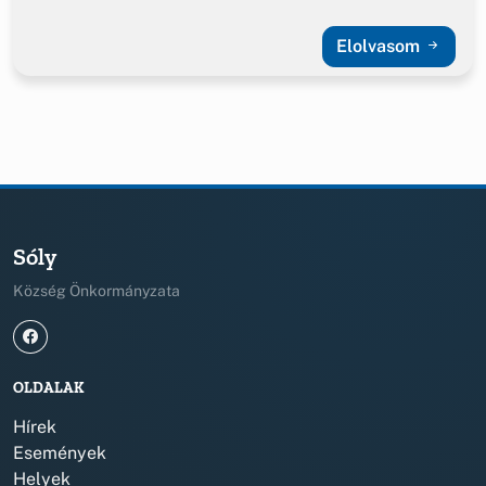
Elolvasom
Sóly
Község Önkormányzata
OLDALAK
Hírek
Események
Helyek