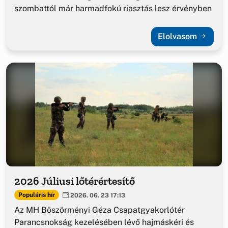
szombattól már harmadfokú riasztás lesz érvényben
Elolvasom
2026 Júliusi lőtérértesítő
Populáris hír
2026. 06. 23 17:13
Az MH Böszörményi Géza Csapatgyakorlótér
Parancsnokság kezelésében lévő hajmáskéri és