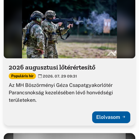
2026 augusztusi lőtérértesítő
Populáris hír
2026. 07. 29 09:31
Az MH Böszörményi Géza Csapatgyakorlótér
Parancsnokság kezelésében lévő honvédségi
területeken.
Elolvasom