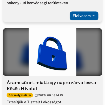
bakonykúti honvédségi területeken.
Elolvasom
Áramszünet miatt egy napra zárva lesz a
Közös Hivatal
Közszolgálati hír
2026. 06. 18 14:15
Értesítjük a Tisztelt Lakosságot...