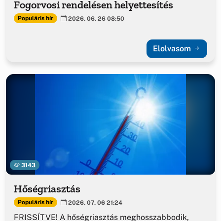
Fogorvosi rendelésen helyettesítés
Populáris hír
2026. 06. 26 08:50
Elolvasom
3143
Hőségriasztás
Populáris hír
2026. 07. 06 21:24
FRISSÍTVE! A hőségriasztás meghosszabbodik,