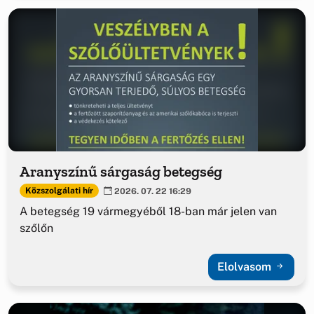
Aranyszínű sárgaság betegség
Közszolgálati hír
2026. 07. 22 16:29
A betegség 19 vármegyéből 18-ban már jelen van
szőlőn
Elolvasom