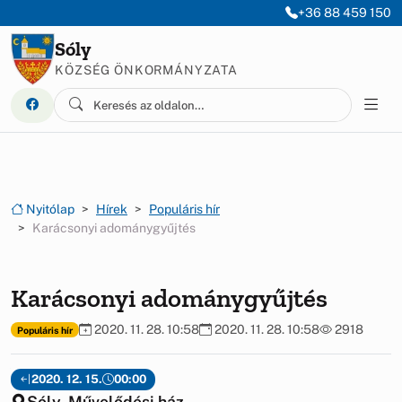
Ugrás a menüre
Ugrás a tartalomra
+36 88 459 150
Sóly
KÖZSÉG ÖNKORMÁNYZATA
Nyitólap
Hírek
Populáris hír
Karácsonyi adománygyűjtés
Karácsonyi adománygyűjtés
2020. 11. 28. 10:58
2020. 11. 28. 10:58
2918
Populáris hír
2020. 12. 15.
00:00
Sóly, Művelődési ház