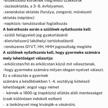
- érdeklődési köröknek megfelelő szakkörök
- úszásoktatás, a 3 - 6. évfolyamon,
- zeneiskolai oktatás (furulya, zongora), művészeti
oktatás (néptánc)
- napközis- tanulószobai foglalkozás
A beiratkozás során a szülőnek nyilatkoznia kell:
- szülői felügyeleti jog gyakorlásáról
- életvitelszerű lakóhelyi tartózkodásról
- rendszeres GYVT, HH, HHH jogosultság megléte
A szülőnek nyilatkoznia kell, hogy gyermeke számára
mely lehetőséget választja:
- erkölcstan/hit és erkölcstan közül mit választanak,
- hogy gyermeke számára milyen idegen nyelvet választ.
Ez a választás a gyermek
számára a későbbiekben 1.-4. osztályig kötelező
lehetőségek: angol vagy német
- kérnek-e 1600-ig (napközis) ellátás alóli mentességet
(csak különösen indokolt estben)
- a tankönyvet meg kívánják-e vásárolni,