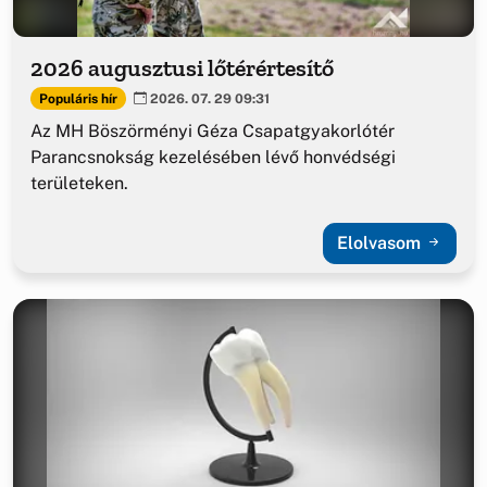
2026 augusztusi lőtérértesítő
Populáris hír
2026. 07. 29 09:31
Az MH Böszörményi Géza Csapatgyakorlótér
Parancsnokság kezelésében lévő honvédségi
területeken.
Elolvasom