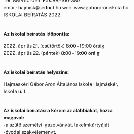
Tel: 88/460-024; Fax:88/460-380
email: hajmisk@sednet.hu web: www.gaboraroniskola.hu
ISKOLAI BEÍRATÁS 2022.
Az iskolai beíratás időpontja:
2022. április 21. (csütörtök) 8:00 – 19:00 óráig
2022. április 22. (péntek) 8:00 – 19:00 óráig
Az iskolai beíratás helyszíne:
Hajmáskéri Gábor Áron Általános Iskola Hajmáskér,
Iskola u. 1.
Az iskolai beíratásra kérem az alábbiakat, hozza
magával:
- a szülő személyi igazolványát, lakcímkártyáját
- óvodai szakvéleményt,