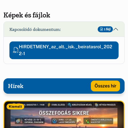
Képek és fájlok
Kapcsolódó dokumentum:
1 fájl
HIRDETMENY_az_alt._isk._beiratasrol_202
2-1
Hírek
Összes hír
Kiemelt