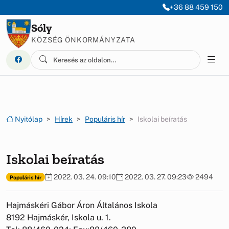
Ugrás a menüre
Ugrás a tartalomra
+36 88 459 150
Sóly
KÖZSÉG ÖNKORMÁNYZATA
Nyitólap
Hírek
Populáris hír
Iskolai beíratás
Iskolai beíratás
2022. 03. 24. 09:10
2022. 03. 27. 09:23
2494
Populáris hír
Hajmáskéri Gábor Áron Általános Iskola
8192 Hajmáskér, Iskola u. 1.