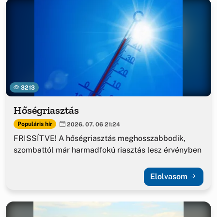
3213
Hőségriasztás
Populáris hír
2026. 07. 06 21:24
FRISSÍTVE! A hőségriasztás meghosszabbodik,
szombattól már harmadfokú riasztás lesz érvényben
Elolvasom