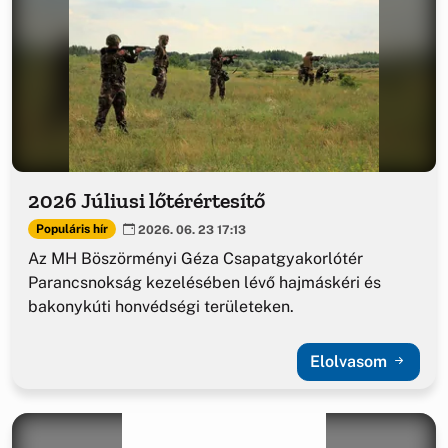
2026 Júliusi lőtérértesítő
Populáris hír
2026. 06. 23 17:13
Az MH Böszörményi Géza Csapatgyakorlótér
Parancsnokság kezelésében lévő hajmáskéri és
bakonykúti honvédségi területeken.
Elolvasom