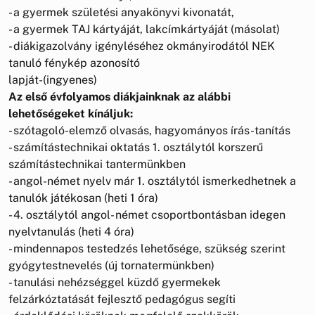
- a gyermek születési anyakönyvi kivonatát,
- a gyermek TAJ kártyáját, lakcímkártyáját (másolat)
- diákigazolvány igényléséhez okmányirodától NEK
tanuló fénykép azonosító
lapját-(ingyenes)
Az első évfolyamos diákjainknak az alábbi
lehetőségeket kínáljuk:
- szótagoló-elemző olvasás, hagyományos írás-tanítás
- számítástechnikai oktatás 1. osztálytól korszerű
számítástechnikai tantermünkben
- angol-német nyelv már 1. osztálytól ismerkedhetnek a
tanulók játékosan (heti 1 óra)
- 4. osztálytól angol- német csoportbontásban idegen
nyelvtanulás (heti 4 óra)
- mindennapos testedzés lehetősége, szükség szerint
gyógytestnevelés (új tornatermünkben)
- tanulási nehézséggel küzdő gyermekek
felzárkóztatását fejlesztő pedagógus segíti