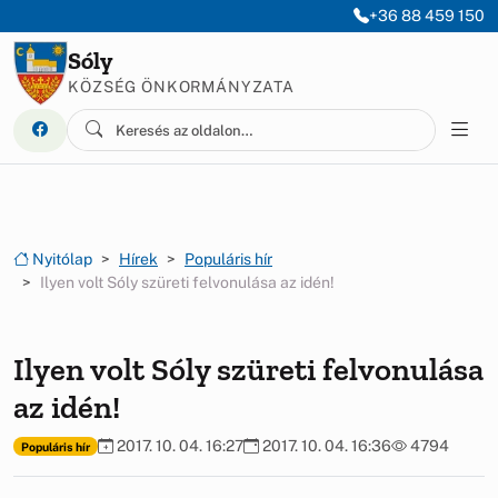
Ugrás a menüre
Ugrás a tartalomra
+36 88 459 150
Sóly
KÖZSÉG ÖNKORMÁNYZATA
Nyitólap
Hírek
Populáris hír
Ilyen volt Sóly szüreti felvonulása az idén!
Ilyen volt Sóly szüreti felvonulása
az idén!
2017. 10. 04. 16:27
2017. 10. 04. 16:36
4794
Populáris hír