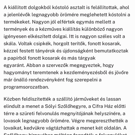
A kiállított dolgokból kóstoló asztalt is felállítottak, ahol
a jelenlévők legnagyobb örömére meglehetett kóstolni a
termékeket. Nagyon jól elfértek egymás mellett a
termények és a kézműves kiállítás különböző nagyon
igényesen elkészített dolgai. Itt is nagyon széles volt a
skála. Voltak csipkék, horgolt terítők, fonott kosarak,
kézzel festett tányérok és újdonságként bemutatkoztak
a papírból fonott kosarak és más tárgyak
egyaránt. Abban a szervezők megegyeztek, hogy
hagyományt teremtenek a kezdeményezésből és jövőre
már önálló rendezvényként fog szerepelni a
programsorozatban.
Közben feldíszítették a szállító járműveket és lassan
elindult a menet a Sólyi Szőlőhegyre, a Cifra Ház előtti
térre a szüreti felvonulás megnyitójának helyszínére, a
lovasok legnagyobb örömére. Végre megereszthették a
lovaikat, kedvükre vágtázhattak a menet két oldalán. A