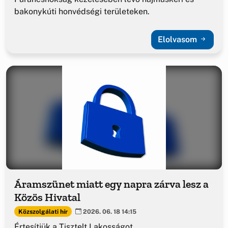
bakonykúti honvédségi területeken.
Elolvasom
Áramszünet miatt egy napra zárva lesz a
Közös Hivatal
Közszolgálati hír
2026. 06. 18 14:15
Értesítjük a Tisztelt Lakosságot...