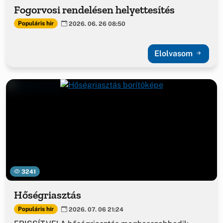
Fogorvosi rendelésen helyettesítés
Populáris hír
2026. 06. 26 08:50
Elolvasom
3241
Hőségriasztás
Populáris hír
2026. 07. 06 21:24