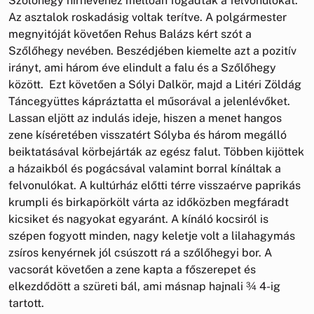
Szőlőhegy hírnevéhez méltóan fogadták a felvonulókat.
Az asztalok roskadásig voltak terítve. A polgármester
megnyitóját követően Rehus Balázs kért szót a
Szőlőhegy nevében. Beszédjében kiemelte azt a pozitív
irányt, ami három éve elindult a falu és a Szőlőhegy
között. Ezt követően a Sólyi Dalkör, majd a Litéri Zöldág
Táncegyüttes kápráztatta el műsorával a jelenlévőket.
Lassan eljött az indulás ideje, hiszen a menet hangos
zene kíséretében visszatért Sólyba és három megálló
beiktatásával körbejárták az egész falut. Többen kijöttek
a házaikból és pogácsával valamint borral kínáltak a
felvonulókat. A kultúrház előtti térre visszaérve paprikás
krumpli és birkapörkölt várta az időközben megfáradt
kicsiket és nagyokat egyaránt. A kínáló kocsiról is
szépen fogyott minden, nagy keletje volt a lilahagymás
zsíros kenyérnek jól csúszott rá a szőlőhegyi bor. A
vacsorát követően a zene kapta a főszerepet és
elkezdődött a szüreti bál, ami másnap hajnali ¾ 4-ig
tartott.