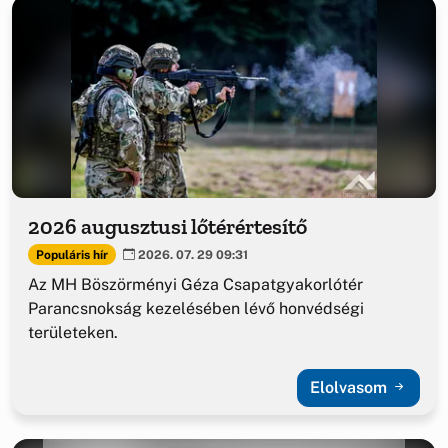
2026 augusztusi lőtérértesítő
Populáris hír
2026. 07. 29 09:31
Az MH Böszörményi Géza Csapatgyakorlótér
Parancsnokság kezelésében lévő honvédségi
területeken.
Elolvasom