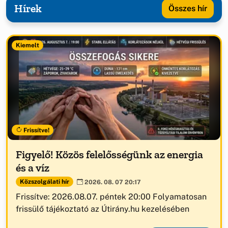
Hírek
Összes hír
Kiemelt
Frissítve!
Figyelő! Közös felelősségünk az energia
és a víz
Közszolgálati hír
2026. 08. 07 20:17
Frissítve: 2026.08.07. péntek 20:00 Folyamatosan
frissülő tájékoztató az Útirány.hu kezelésében