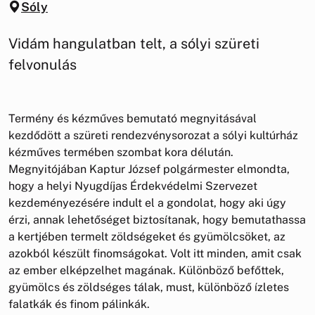
Sóly
Vidám hangulatban telt, a sólyi szüreti
felvonulás
Termény és kézműves bemutató megnyitásával
kezdődött a szüreti rendezvénysorozat a sólyi kultúrház
kézműves termében szombat kora délután.
Megnyitójában Kaptur József polgármester elmondta,
hogy a helyi Nyugdíjas Érdekvédelmi Szervezet
kezdeményezésére indult el a gondolat, hogy aki úgy
érzi, annak lehetőséget biztosítanak, hogy bemutathassa
a kertjében termelt zöldségeket és gyümölcsöket, az
azokból készült finomságokat. Volt itt minden, amit csak
az ember elképzelhet magának. Különböző befőttek,
gyümölcs és zöldséges tálak, must, különböző ízletes
falatkák és finom pálinkák.