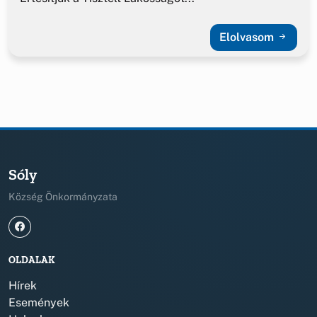
Elolvasom
Sóly
Község Önkormányzata
OLDALAK
Hírek
Események