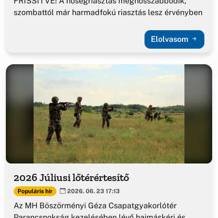
FRISSÍTVE! A hőségriasztás meghosszabbodik,
szombattól már harmadfokú riasztás lesz érvényben
Elolvasom
2026 Júliusi lőtérértesítő
Populáris hír
2026. 06. 23 17:13
Az MH Böszörményi Géza Csapatgyakorlótér
Parancsnokság kezelésében lévő hajmáskéri és