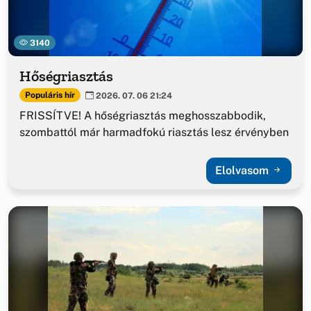
3140
Hőségriasztás
Populáris hír
2026. 07. 06 21:24
FRISSÍTVE! A hőségriasztás meghosszabbodik,
szombattól már harmadfokú riasztás lesz érvényben
Elolvasom