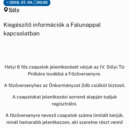
2018. 07. 04.
00:00
Sóly
Kiegészítő információk a Falunappal
kapcsolatban
Helyi 6 fős csapatok jelentkezését várjuk az IV. Sólyi Tíz
Próbára továbbá a Főzőversenyre.
A főzőversenyhez az Önkormányzat 2db csülköt biztosít.
A csapatokat jelentkezési sorrend alapján tudjuk
regisztrálni.
A főzőversenyre nevező csapatok száma limitált kérjük,
minél hamarabb jelentkezzen, aki szeretne részt venni!