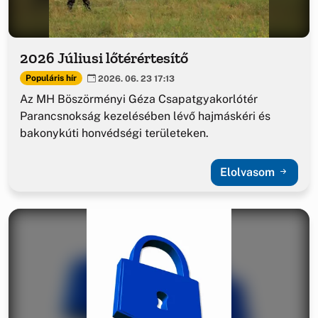
2026 Júliusi lőtérértesítő
Populáris hír
2026. 06. 23 17:13
Az MH Böszörményi Géza Csapatgyakorlótér
Parancsnokság kezelésében lévő hajmáskéri és
bakonykúti honvédségi területeken.
Elolvasom