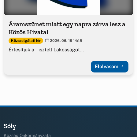
Áramszünet miatt egy napra zárva lesz a
Közös Hivatal
Közszolgálati hír
2026. 06. 18 14:15
Értesítjük a Tisztelt Lakosságot...
Elolvasom
Sóly
Község Önkormányzata