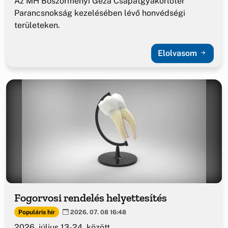
Az MH Böszörményi Géza Csapatgyakorlótér
Parancsnokság kezelésében lévő honvédségi
területeken.
Elolvasom
Fogorvosi rendelés helyettesítés
Populáris hír
2026. 07. 08 16:48
2026. július 13-24. között