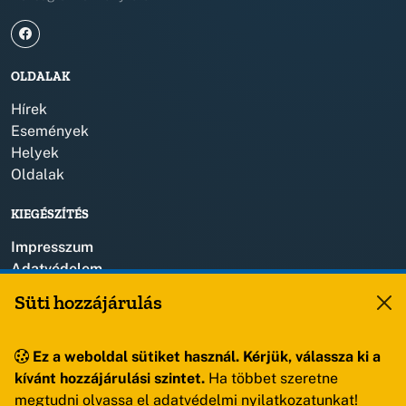
OLDALAK
Hírek
Események
Helyek
Oldalak
KIEGÉSZÍTÉS
Impresszum
Adatvédelem
Szerzői jogok
Süti hozzájárulás
KAPCSOLAT
Ez a weboldal sütiket használ. Kérjük, válassza ki a
+36 88 459 150
kívánt hozzájárulási szintet.
Ha többet szeretne
8193 Sóly, Kossuth Lajos u.57.
megtudni olvassa el adatvédelmi nyilatkozatunkat!