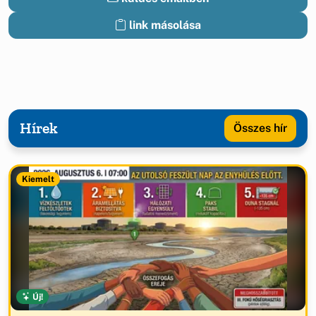
link másolása
Hírek
Összes hír
Kiemelt
Új!