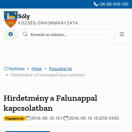
Ugrás a menüre
Ugrás a tartalomra
+36 88 459 150
Sóly
KÖZSÉG ÖNKORMÁNYZATA
Nyitólap
Hírek
Populáris hír
Hirdetmény a Falunappal kapcsolatban
Hirdetmény a Falunappal
kapcsolatban
2018. 06. 19. 15:11
2018. 06. 19. 16:22
2450
Populáris hír