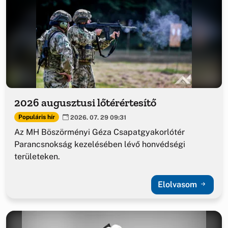
2026 augusztusi lőtérértesítő
Populáris hír
2026. 07. 29 09:31
Az MH Böszörményi Géza Csapatgyakorlótér
Parancsnokság kezelésében lévő honvédségi
területeken.
Elolvasom