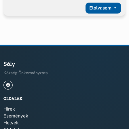
Elolvasom
Sóly
Község Önkormányzata
OLDALAK
Hírek
Események
Helyek