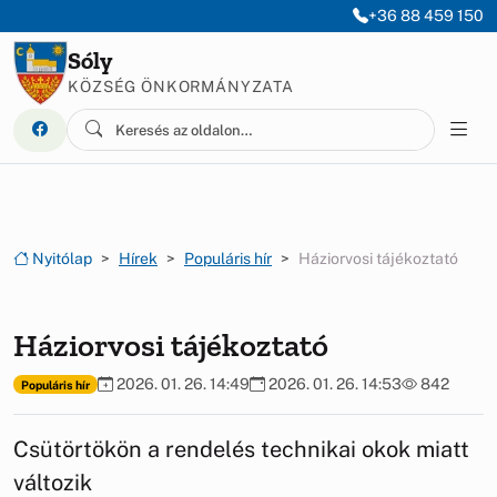
Ugrás a menüre
Ugrás a tartalomra
+36 88 459 150
Sóly
KÖZSÉG ÖNKORMÁNYZATA
Nyitólap
Hírek
Populáris hír
Háziorvosi tájékoztató
Háziorvosi tájékoztató
2026. 01. 26. 14:49
2026. 01. 26. 14:53
842
Populáris hír
Csütörtökön a rendelés technikai okok miatt
változik