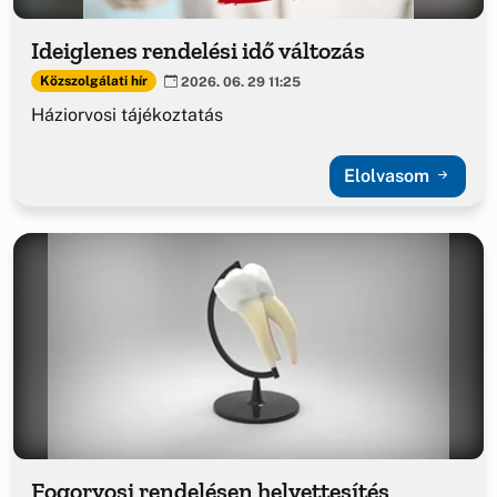
Ideiglenes rendelési idő változás
Közszolgálati hír
2026. 06. 29 11:25
Háziorvosi tájékoztatás
Elolvasom
Fogorvosi rendelésen helyettesítés