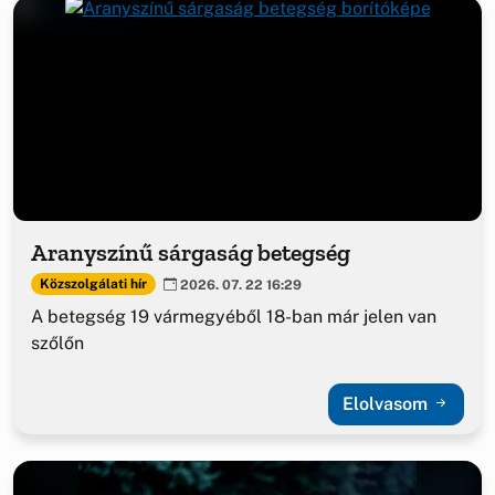
Aranyszínű sárgaság betegség
Közszolgálati hír
2026. 07. 22 16:29
A betegség 19 vármegyéből 18-ban már jelen van
szőlőn
Elolvasom