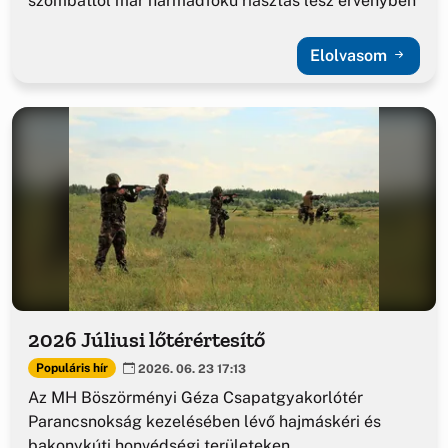
szombattól már harmadfokú riasztás lesz érvényben
Elolvasom
2026 Júliusi lőtérértesítő
Populáris hír
2026. 06. 23 17:13
Az MH Böszörményi Géza Csapatgyakorlótér
Parancsnokság kezelésében lévő hajmáskéri és
bakonykúti honvédségi területeken.