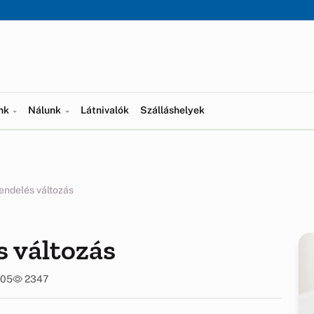
ünk
Nálunk
Látnivalók
Szálláshelyek
rendelés változás
s változás
:05
2347