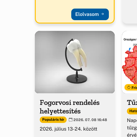
Elolvasom
Fri
Fogorvosi rendelés
Tűz
helyettesítés
Ható
Napo
Populáris hír
2026. 07. 08 16:48
tűzg
2026. július 13-24. között
érv