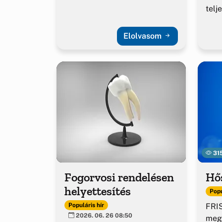
telj
Elolvasom
31
Fogorvosi rendelésen
Hő
helyettesítés
Popu
FRIS
Populáris hír
2026. 06. 26 08:50
meg