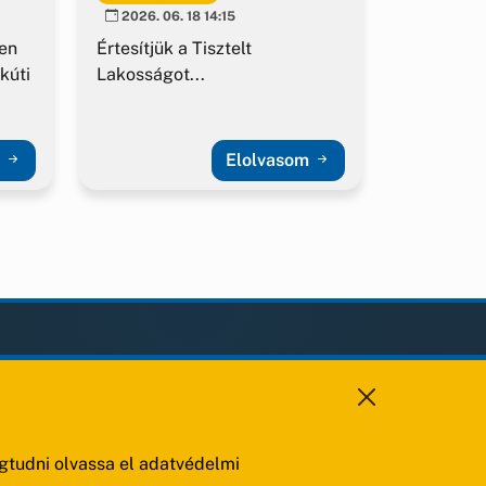
2026. 06. 18 14:15
en
Értesítjük a Tisztelt
kúti
Lakosságot...
m
Elolvasom
KAPCSOLAT
+36 88 459 150
8193 Sóly, Kossuth Lajos u.57.
tudni olvassa el adatvédelmi