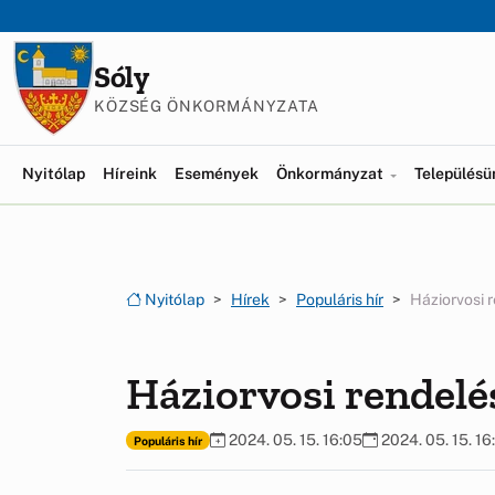
Ugrás a menüre
Ugrás a tartalomra
Sóly
KÖZSÉG ÖNKORMÁNYZATA
Nyitólap
Híreink
Események
Önkormányzat
Település
Nyitólap
Hírek
Populáris hír
Háziorvosi 
Háziorvosi rendelé
2024. 05. 15. 16:05
2024. 05. 15. 16
Populáris hír