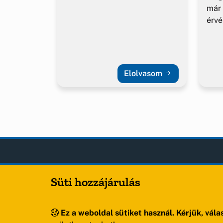
már 
érv
Elolvasom
Sóly
OLDA
Süti hozzájárulás
Hírek
Község Önkormányzata
Esem
Hely
Ez a weboldal sütiket használ. Kérjük, válas
Oldal