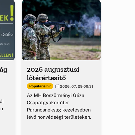
ság
2026 augusztusi
lőtérértesítő
Populáris hír
2026. 07. 29 09:31
Az MH Böszörményi Géza
ől
Csapatgyakorlótér
őn
Parancsnokság kezelésében
lévő honvédségi területeken.