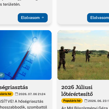
es területén.
Elolvasom
Elolvaso
57
ségriasztás
2026 Júliusi
lőtérértesítő
láris hír
2026. 07. 06 21:24
SÍTVE! A hőségriasztás
Populáris hír
2026. 06. 23 1
hosszabbodik, szombattól
Az MH Böszörményi Géza