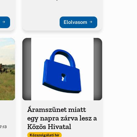
m
Elolvasom
Áramszünet miatt
egy napra zárva lesz a
Közös Hivatal
7:13
Közszolgálati hír