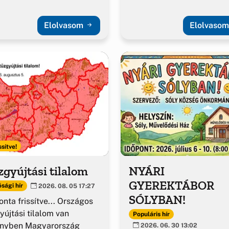
Elolvasom
Elolvaso
ssítve!
gyújtási tilalom
NYÁRI
GYEREKTÁBOR
sági hír
2026. 08. 05 17:27
SÓLYBAN!
nta frissítve... Országos
yújtási tilalom van
Populáris hír
ényben Magyarország
2026. 06. 30 13:02