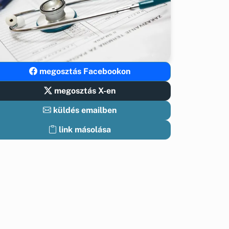
megosztás Facebookon
megosztás X-en
küldés emailben
link másolása