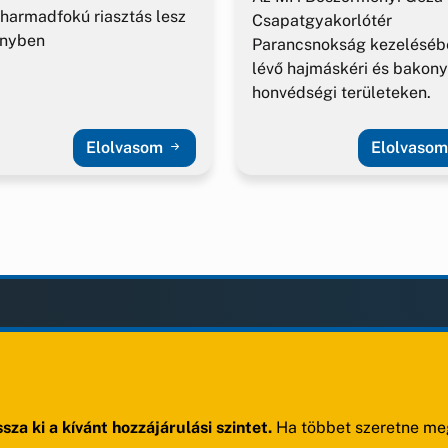
harmadfokú riasztás lesz
Csapatgyakorlótér
ényben
Parancsnokság kezeléséb
lévő hajmáskéri és bakony
honvédségi területeken.
Elolvasom
Elolvaso
LAK
KIEGÉSZÍTÉS
Impresszum
ények
Adatvédelem
ek
Szerzői jogok
sza ki a kívánt hozzájárulási szintet.
Ha többet szeretne meg
ak