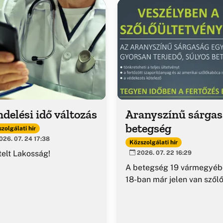
delési idő változás
Aranyszínű sárga
betegség
zolgálati hír
26. 07. 24 17:38
Közszolgálati hír
telt Lakosság!
2026. 07. 22 16:29
A betegség 19 vármegyéb
18-ban már jelen van szől