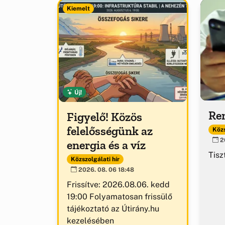
Kiemelt
Új!
Ren
Figyelő! Közös
felelősségünk az
Közs
20
energia és a víz
Tisz
Közszolgálati hír
2026. 08. 06 18:48
Frissítve: 2026.08.06. kedd
19:00 Folyamatosan frissülő
tájékoztató az Útirány.hu
kezelésében