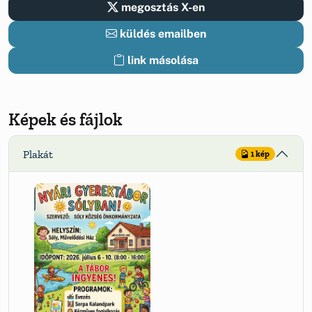
megosztás X-en
küldés emailben
link másolása
Képek és fájlok
Plakát
1 kép