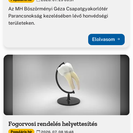
Az MH Böszörményi Géza Csapatgyakorlótér
Parancsnokság kezelésében lévő honvédségi
területeken.
Elolvasom
Fogorvosi rendelés helyettesítés
Populáris hír
2026. 07. 08 16:48