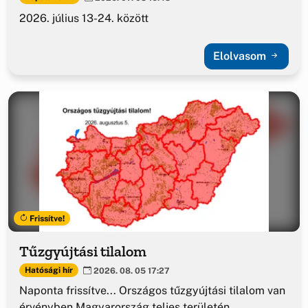
2026. július 13-24. között
Elolvasom
Frissítve!
Tűzgyújtási tilalom
Hatósági hír
2026. 08. 05 17:27
Naponta frissítve... Országos tűzgyújtási tilalom van
érvényben Magyarország teljes területén.