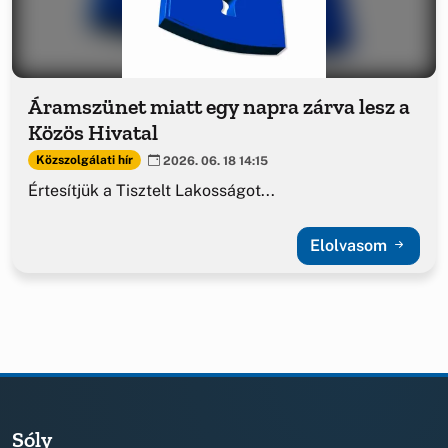
Áramszünet miatt egy napra zárva lesz a
Közös Hivatal
Közszolgálati hír
2026. 06. 18 14:15
Értesítjük a Tisztelt Lakosságot...
Elolvasom
Sóly