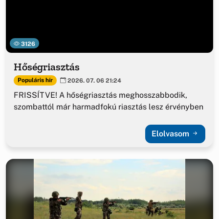
3126
Hőségriasztás
Populáris hír
2026. 07. 06 21:24
FRISSÍTVE! A hőségriasztás meghosszabbodik,
szombattól már harmadfokú riasztás lesz érvényben
Elolvasom