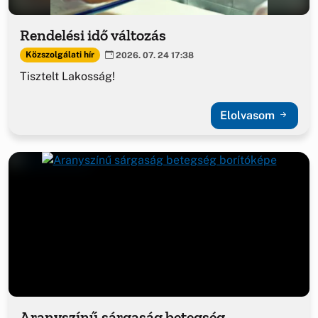
Rendelési idő változás
Közszolgálati hír
2026. 07. 24 17:38
Tisztelt Lakosság!
Elolvasom
Aranyszínű sárgaság betegség