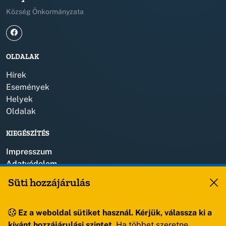
Község Önkormányzata
OLDALAK
Hírek
Események
Helyek
Oldalak
KIEGÉSZÍTÉS
Impresszum
Adatvédelem
Szerzői jogok
Süti hozzájárulás
KAPCSOLAT
Ez a weboldal sütiket használ. Kérjük, válassza ki a
+36 88 459 150
kívánt hozzájárulási szintet.
Ha többet szeretne