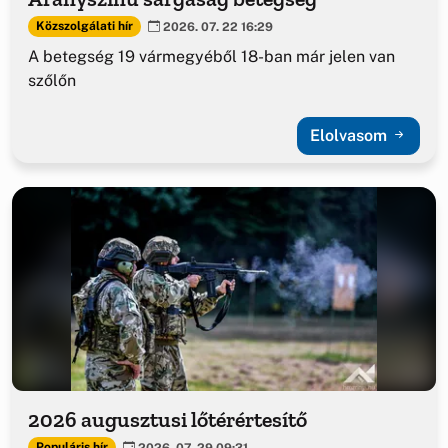
Közszolgálati hír
2026. 07. 22 16:29
A betegség 19 vármegyéből 18-ban már jelen van
szőlőn
Elolvasom
2026 augusztusi lőtérértesítő
Populáris hír
2026. 07. 29 09:31