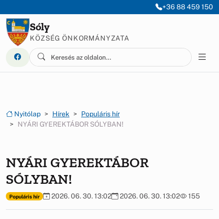
Ugrás a menüre
Ugrás a tartalomra
+36 88 459 150
Sóly
KÖZSÉG ÖNKORMÁNYZATA
Nyitólap
Hírek
Populáris hír
NYÁRI GYEREKTÁBOR SÓLYBAN!
NYÁRI GYEREKTÁBOR
SÓLYBAN!
2026. 06. 30. 13:02
2026. 06. 30. 13:02
155
Populáris hír