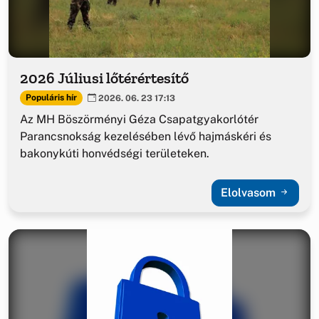
2026 Júliusi lőtérértesítő
Populáris hír
2026. 06. 23 17:13
Az MH Böszörményi Géza Csapatgyakorlótér
Parancsnokság kezelésében lévő hajmáskéri és
bakonykúti honvédségi területeken.
Elolvasom