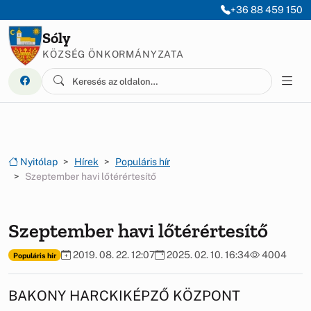
Ugrás a menüre
Ugrás a tartalomra
+36 88 459 150
Sóly
KÖZSÉG ÖNKORMÁNYZATA
Nyitólap
Hírek
Populáris hír
Szeptember havi lőtérértesítő
Szeptember havi lőtérértesítő
2019. 08. 22. 12:07
2025. 02. 10. 16:34
4004
Populáris hír
BAKONY HARCKIKÉPZŐ KÖZPONT