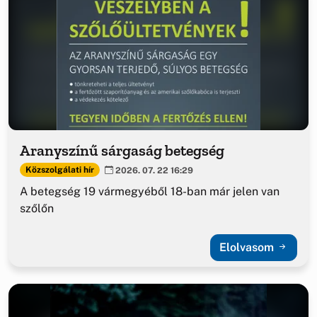
Aranyszínű sárgaság betegség
Közszolgálati hír
2026. 07. 22 16:29
A betegség 19 vármegyéből 18-ban már jelen van
szőlőn
Elolvasom