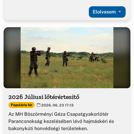
Elolvasom
2026 Júliusi lőtérértesítő
Populáris hír
2026. 06. 23 17:13
Az MH Böszörményi Géza Csapatgyakorlótér
Parancsnokság kezelésében lévő hajmáskéri és
bakonykúti honvédségi területeken.