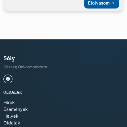
Elolvasom
Sóly
Község Önkormányzata
OLDALAK
Hírek
Események
Helyek
Oldalak