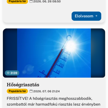
Populáris hír
2026. 06. 26 08:50
Elolvasom
3139
Hőségriasztás
Populáris hír
2026. 07. 06 21:24
FRISSÍTVE! A hőségriasztás meghosszabbodik,
szombattól már harmadfokú riasztás lesz érvényben