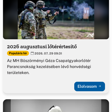
2026 augusztusi lőtérértesítő
Populáris hír
2026. 07. 29 09:31
Az MH Böszörményi Géza Csapatgyakorlótér
Parancsnokság kezelésében lévő honvédségi
területeken.
Elolvasom