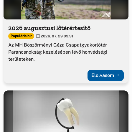
2026 augusztusi lőtérértesítő
Populáris hír
2026. 07. 29 09:31
Az MH Böszörményi Géza Csapatgyakorlótér
Parancsnokság kezelésében lévő honvédségi
területeken.
Elolvasom