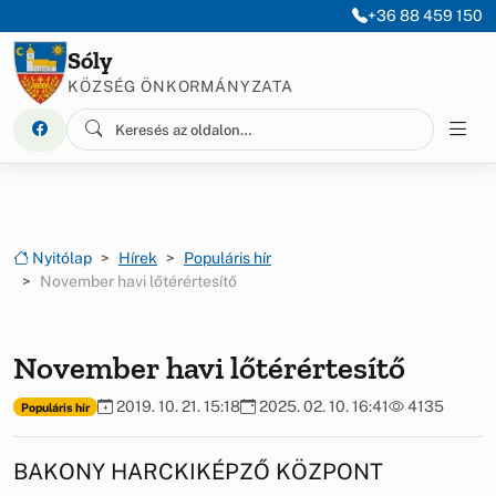
Ugrás a menüre
Ugrás a tartalomra
+36 88 459 150
Sóly
KÖZSÉG ÖNKORMÁNYZATA
Nyitólap
Hírek
Populáris hír
November havi lőtérértesítő
November havi lőtérértesítő
2019. 10. 21. 15:18
2025. 02. 10. 16:41
4135
Populáris hír
BAKONY HARCKIKÉPZŐ KÖZPONT