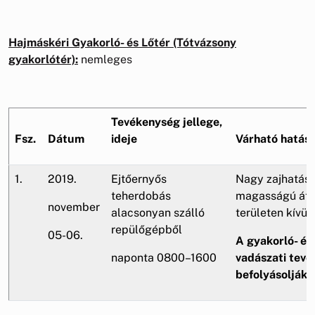
Hajmáskéri Gyakorló- és Lőtér (Tótvázsony
gyakorlótér):
nemleges
Tevékenység jellege,
Fsz.
Dátum
ideje
Várható hatás
1.
2019.
Ejtőernyős
Nagy zajhatás,
teherdobás
magasságú átre
november
alacsonyan szálló
területen kívül
repülőgépből
05-06.
A gyakorló- és 
naponta 0800–1600
vadászati tev
befolyásolják!