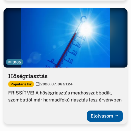
3165
Hőségriasztás
Populáris hír
2026. 07. 06 21:24
FRISSÍTVE! A hőségriasztás meghosszabbodik,
szombattól már harmadfokú riasztás lesz érvényben
Elolvasom