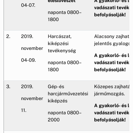
éleslövészet
A gyakorló- és lő
04-07.
vadászati tevéke
naponta 0800–
befolyásolják!
1800
2.
2019.
Harcászat,
Alacsony zajhatá
kiképzési
jelentős gyalogo
november
tevékenység
A gyakorló- és lő
04-09.
naponta 0800–
vadászati tevéke
1800
befolyásolják!
3.
2019.
Gép- és
Közepes zajhatás,
harcjárművezetési
járműmozgás.
november
kiképzés
A gyakorló- és lő
11.
naponta 0800–
vadászati tevéke
2000
befolyásolják!