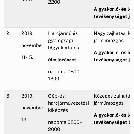
2200
A gyakorló- és lőt
tevékenységet jel
2.
2019.
Harcjármű és
Nagy zajhatás, kö
gyalogsági
járműmozgás
november
lőgyakorlatok
A gyakorló- és lőt
11-15.
éleslövészet
tevékenységet jel
naponta 0800–
1800
3.
2019.
Gép- és
Közepes zajhatás,
harcjárművezetési
járműmozgás.
november
kiképzés
A gyakorló- és lőt
13.
naponta 0800–
tevékenységet be
2000