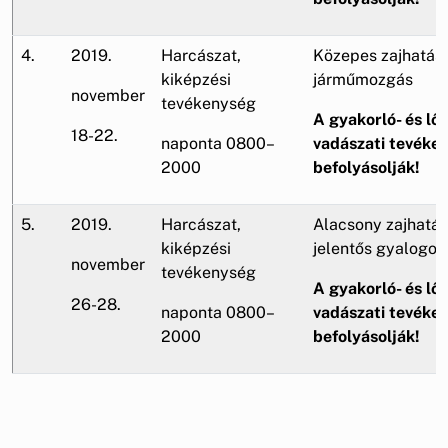
4.
2019.
Harcászat,
Közepes zajhatás,
kiképzési
járműmozgás
november
tevékenység
A gyakorló- és lőt
18-22.
naponta 0800–
vadászati tevéke
2000
befolyásolják!
5.
2019.
Harcászat,
Alacsony zajhatás
kiképzési
jelentős gyalogo
november
tevékenység
A gyakorló- és lőt
26-28.
naponta 0800–
vadászati tevéke
2000
befolyásolják!