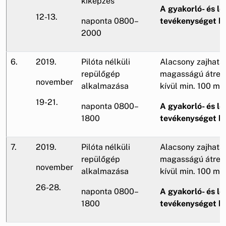
kiképzés
A gyakorló- és lő
12-13.
naponta 0800–
tevékenységet be
2000
6.
2019.
Pilóta nélküli
Alacsony zajhatá
repülőgép
magasságú átrepü
november
alkalmazása
kívül min. 100 m).
19-21.
naponta 0800–
A gyakorló- és lő
1800
tevékenységet be
7.
2019.
Pilóta nélküli
Alacsony zajhatá
repülőgép
magasságú átrepü
november
alkalmazása
kívül min. 100 m).
26-28.
naponta 0800–
A gyakorló- és lő
1800
tevékenységet be