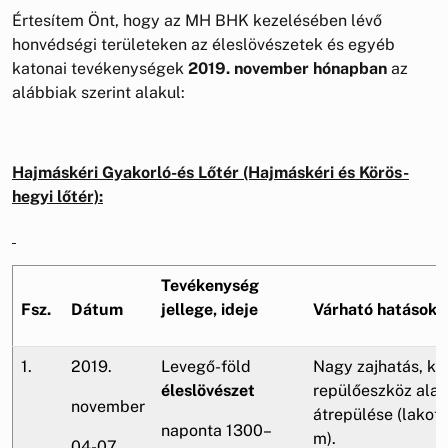
Értesítem Önt, hogy az MH BHK kezelésében lévő
honvédségi területeken az éleslövészetek és egyéb
katonai tevékenységek
2019. november hónapban
az
alábbiak szerint alakul:
Hajmáskéri Gyakorló-és Lőtér (Hajmáskéri és Körös-
hegyi lőtér):
Tevékenység
Fsz.
Dátum
jellege, ideje
Várható hatások
1.
2019.
Levegő-föld
Nagy zajhatás, ka
éleslövészet
repülőeszköz ala
november
átrepülése (lakott
naponta 1300–
m).
04-07.