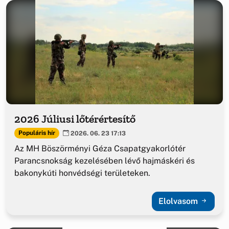
2026 Júliusi lőtérértesítő
Populáris hír
2026. 06. 23 17:13
Az MH Böszörményi Géza Csapatgyakorlótér
Parancsnokság kezelésében lévő hajmáskéri és
bakonykúti honvédségi területeken.
Elolvasom