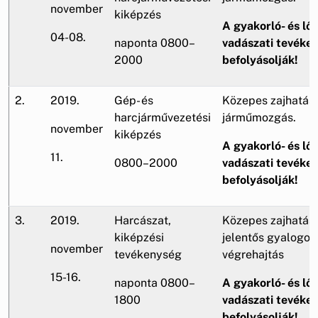
november
kiképzés
A gyakorló- és lőt
04-08.
naponta 0800–
vadászati tevéke
2000
befolyásolják!
2.
2019.
Gép- és
Közepes zajhatás,
harcjárművezetési
járműmozgás.
november
kiképzés
A gyakorló- és lőt
11.
0800–2000
vadászati tevéke
befolyásolják!
3.
2019.
Harcászat,
Közepes zajhatás,
kiképzési
jelentős gyalogos
november
tevékenység
végrehajtás
15-16.
naponta 0800–
A gyakorló- és lőt
1800
vadászati tevéke
befolyásolják!