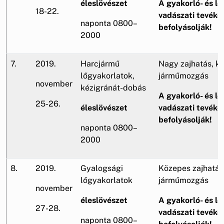
éleslövészet
A gyakorló- és lő
18-22.
vadászati tevéke
naponta 0800–
befolyásolják!
2000
7.
2019.
Harcjármű
Nagy zajhatás, k
lőgyakorlatok,
járműmozgás
november
kézigránát-dobás
A gyakorló- és lő
25-26.
éleslövészet
vadászati tevéke
befolyásolják!
naponta 0800–
2000
8.
2019.
Gyalogsági
Közepes zajhatás
lőgyakorlatok
járműmozgás
november
éleslövészet
A gyakorló- és lő
27-28.
vadászati tevéke
naponta 0800–