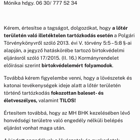
Mónika hdgy. 06 30/ 777 52 34
Kérem, értesítse a tagságot, dolgozókat, hogy
a lőtér
területén való illetéktelen tartózkodás esetén
a Polgári
Törvénykönyvről szóló 2013. évi V. törvény 5:5 – 5:8 §-ai
alapján, a jegyző hatáskörébe tartozó birtokvédelmi
eljárásról szóló 17/2015. (II. 16.) Kormányrendelet
előírásai szerint
birtokvédelemért folyamodok
.
Továbbá kérem figyelembe venni, hogy a lövészetek és
katonai tevékenységek ideje alatt a lőtér területén
történő tartózkodás
fokozottan baleset- és
életveszélyes,
valamint
TILOS!
Értesítem továbbá, hogy az MH BHK kezelésében lévő
honvédségi területre való engedély nélküli belépés
eljárást vonhat maga után.