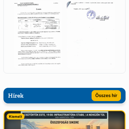
Hírek
Összes hír
Kiemelt