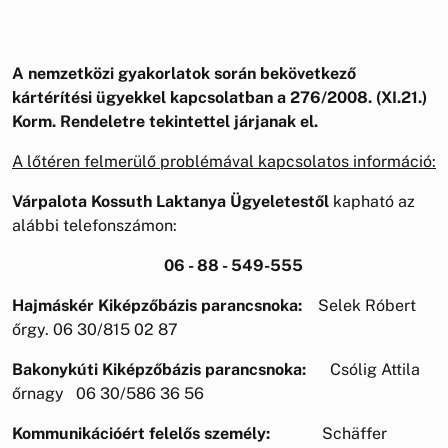
A nemzetközi gyakorlatok során bekövetkező
kártérítési ügyekkel kapcsolatban a 276/2008. (XI.21.)
Korm. Rendeletre tekintettel járjanak el.
A lőtéren felmerülő problémával kapcsolatos információ:
Várpalota Kossuth Laktanya Ügyeletestől
kapható az
alábbi telefonszámon:
06 - 88 - 549-555
Hajmáskér Kiképzőbázis parancsnoka:
Selek Róbert
őrgy. 06 30/815 02 87
Bakonykúti Kiképzőbázis parancsnoka:
Csólig Attila
őrnagy 06 30/586 36 56
Kommunikációért felelős személy:
Schäffer