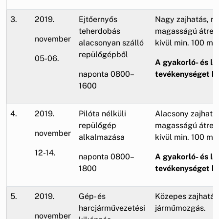
3.
2019.
Ejtőernyős
Nagy zajhatás, r
teherdobás
magasságú átrepü
november
alacsonyan szálló
kívül min. 100 m).
repülőgépből
05-06.
A gyakorló- és lő
naponta 0800–
tevékenységet be
1600
4.
2019.
Pilóta nélküli
Alacsony zajhatá
repülőgép
magasságú átrepü
november
alkalmazása
kívül min. 100 m).
12-14.
naponta 0800–
A gyakorló- és lő
1800
tevékenységet be
5.
2019.
Gép- és
Közepes zajhatás,
harcjárművezetési
járműmozgás.
november