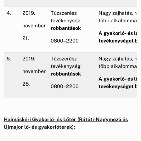
4.
2019.
Tűzszerész
Nagy zajhatás, ro
tevékenység
több alkalommal,
november
robbantások
A gyakorló- és lőt
21.
0800–2200
tevékenységet be
5.
2019.
Tűzszerész
Nagy zajhatás, ro
tevékenység
több alkalommal,
november
robbantások
A gyakorló- és lőt
28.
0800–2200
tevékenységet be
Hajmáskéri Gyakorló- és Lőtér (Rátóti-Nagymező és
Újmajor lő- és gyakorlóterek):