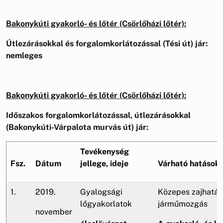
Bakonykúti gyakorló- és lőtér (Csörlőházi lőtér):
Útlezárásokkal és forgalomkorlátozással (Tési út) jár:
nemleges
Bakonykúti gyakorló- és lőtér (Csörlőházi lőtér):
Időszakos forgalomkorlátozással, útlezárásokkal
(Bakonykúti-Várpalota murvás út) jár:
Tevékenység
Fsz.
Dátum
jellege, ideje
Várható hatások
1.
2019.
Gyalogsági
Közepes zajhatás
lőgyakorlatok
járműmozgás
november