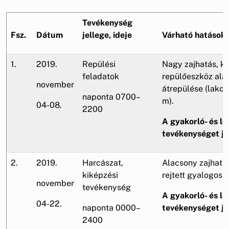
Tevékenység
Fsz.
Dátum
jellege, ideje
Várható hatások
1.
2019.
Repülési
Nagy zajhatás, k
feladatok
repülőeszköz al
november
átrepülése (lakott
naponta 0700–
m).
04-08.
2200
A gyakorló- és lő
tevékenységet je
2.
2019.
Harcászat,
Alacsony zajhatá
kiképzési
rejtett gyalogos
november
tevékenység
A gyakorló- és lő
04-22.
naponta 0000–
tevékenységet je
2400