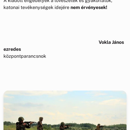
A kiadott engedélyek a lövészetek és gyakorlatok,
katonai tevékenységek idejére
nem érvényesek!
Vokla János
ezredes
központparancsnok