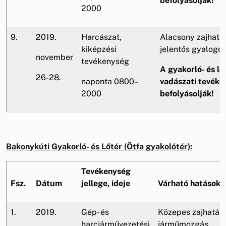
befolyásolják!
2000
9.
2019.
Harcászat,
Alacsony zajhatá
kiképzési
jelentős gyalogo
november
tevékenység
A gyakorló- és lő
26-28.
naponta 0800–
vadászati tevéke
2000
befolyásolják!
Bakonykúti Gyakorló- és Lőtér (Ötfa gyakolótér):
Tevékenység
Fsz.
Dátum
jellege, ideje
Várható hatások
1.
2019.
Gép- és
Közepes zajhatás,
harcjárművezetési
járműmozgás.