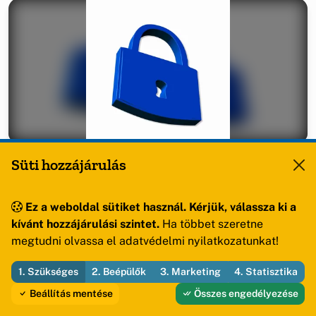
Áramszünet miatt egy napra zárva lesz a
Süti hozzájárulás
Közös Hivatal
Közszolgálati hír
2026. 06. 18 14:15
Ez a weboldal sütiket használ. Kérjük, válassza ki a
Értesítjük a Tisztelt Lakosságot...
kívánt hozzájárulási szintet.
Ha többet szeretne
megtudni olvassa el adatvédelmi nyilatkozatunkat!
Elolvasom
1. Szükséges
2. Beépülők
3. Marketing
4. Statisztika
Beállítás mentése
Összes engedélyezése