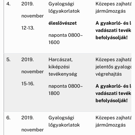
4.
2019.
Gyalogsági
Közepes zajhatás
lőgyakorlatok
járműmozgás
november
éleslövészet
A gyakorló- és lő
12-13.
vadászati tevéke
naponta 0800–
befolyásolják!
1600
5.
2019.
Harcászat,
Közepes zajhatás
kiképzési
jelentős gyalogo
november
tevékenység
végrehajtás
15-16.
naponta 0800–
A gyakorló- és lő
1800
vadászati tevéke
befolyásolják!
6.
2019.
Gyalogsági
Közepes zajhatás
lőgyakorlatok
járműmozgás
november