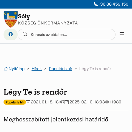
Ugrás a menüre
Ugrás a tartalomra
+36 88 459 150
Sóly
KÖZSÉG ÖNKORMÁNYZATA
Nyitólap
Hírek
Populáris hír
Légy Te is rendőr
Légy Te is rendőr
2021. 01. 18. 18:47
2025. 02. 10. 18:03
11980
Populáris hír
Meghosszabított jelentkezési határidő