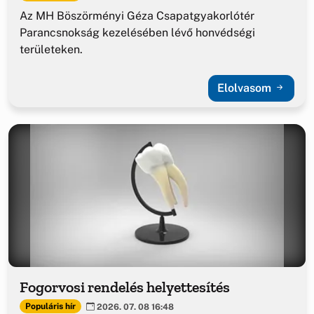
Az MH Böszörményi Géza Csapatgyakorlótér
Parancsnokság kezelésében lévő honvédségi
területeken.
Elolvasom
Fogorvosi rendelés helyettesítés
Populáris hír
2026. 07. 08 16:48