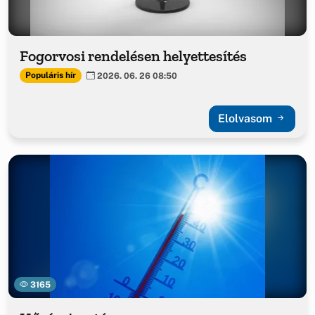
Fogorvosi rendelésen helyettesítés
Populáris hír
2026. 06. 26 08:50
Elolvasom
3165