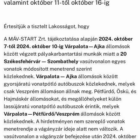
valamint október 11-től október 16-ig
Értesítjük a tisztelt Lakosságot, hogy
A MÁV-START Zrt. tájékoztatása alapján
2024. október
7-től 2024. október 10-ig Várpalota—Ajka
állomások
között végzett pályakarbantartási munkák miatt a
20
Székesfehérvár — Szombathely
vasútvonalon egyes
vonatok módosított menetrend szerint
közlekednek.
Várpalota — Ajka
állomások között
gyorsjáratú vonatpótló autóbuszok közlekednek, melyek
csak Veszprém állomáson állnak meg. Pétfürdő, Öskü, és
Hajmáskér állomásokat, és megállóhelyeket külön
lassújáratú vonatpótló autóbuszok érintik, melyek
Várpalota—Pétfürdő/Veszprém
állomások között
közlekednek. A hirdetményen nem szereplő vonatok
menetrendje a vágányzár ideje alatt nem változik. A
vasútvonalon a vágányzár befejezése után 2024. október