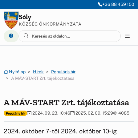
Ugrás a menüre
Ugrás a tartalomra
+36 88 459 150
Sóly
KÖZSÉG ÖNKORMÁNYZATA
Nyitólap
Hírek
Populáris hír
A MÁV-START Zrt. tájékoztatása
A MÁV-START Zrt. tájékoztatása
2024. 09. 23. 10:46
2025. 02. 09. 15:29
4085
Populáris hír
2024. október 7-től 2024. október 10-ig