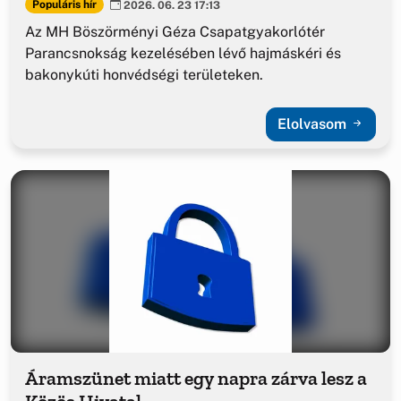
Populáris hír
2026. 06. 23 17:13
Az MH Böszörményi Géza Csapatgyakorlótér
Parancsnokság kezelésében lévő hajmáskéri és
bakonykúti honvédségi területeken.
Elolvasom
Áramszünet miatt egy napra zárva lesz a