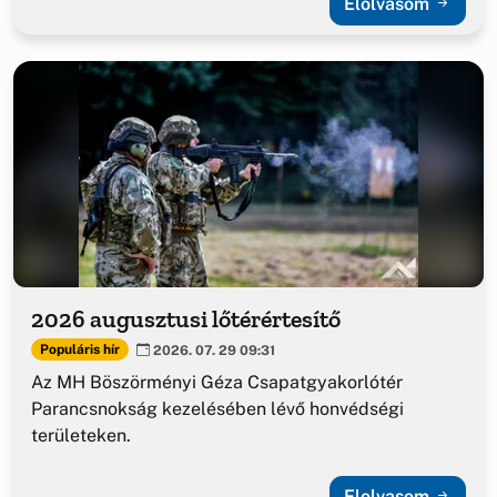
Elolvasom
2026 augusztusi lőtérértesítő
Populáris hír
2026. 07. 29 09:31
Az MH Böszörményi Géza Csapatgyakorlótér
Parancsnokság kezelésében lévő honvédségi
területeken.
Elolvasom