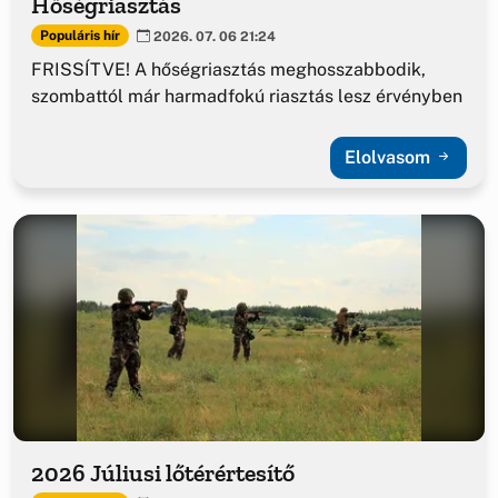
Hőségriasztás
Populáris hír
2026. 07. 06 21:24
FRISSÍTVE! A hőségriasztás meghosszabbodik,
szombattól már harmadfokú riasztás lesz érvényben
Elolvasom
2026 Júliusi lőtérértesítő