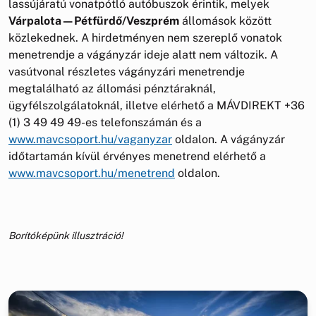
lassújáratú vonatpótló autóbuszok érintik, melyek
Várpalota—Pétfürdő/Veszprém
állomások között
közlekednek. A hirdetményen nem szereplő vonatok
menetrendje a vágányzár ideje alatt nem változik. A
vasútvonal részletes vágányzári menetrendje
megtalálható az állomási pénztáraknál,
ügyfélszolgálatoknál, illetve elérhető a MÁVDIREKT +36
(1) 3 49 49 49-es telefonszámán és a
www.mavcsoport.hu/vaganyzar
oldalon. A vágányzár
időtartamán kívül érvényes menetrend elérhető a
www.mavcsoport.hu/menetrend
oldalon.
Borítóképünk illusztráció!