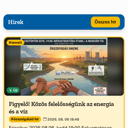
Hírek
Összes hír
Kiemelt
Új!
Figyelő! Közös felelősségünk az energia
és a víz
Közszolgálati hír
2026. 08. 06 18:48
Frissítve: 2026.08.06. kedd 19:00 Folyamatosan