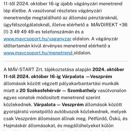
11-től 2024. október 16-ig újabb vágányzári menetrend
lép életbe. A vasútvonal részletes vágányzári
menetrendje megtalálható az állomási pénztáraknál,
ügyfélszolgálatoknál, illetve elérhető a MÁVDIREKT +36
(1) 3 49 49 49-es telefonszámán és a
www.mavcsoport.hu/vaganyzar
oldalon. A vágányzár
időtartamán kívül érvényes menetrend elérhető a
www.mavcsoport.hu/menetrend
oldalon.
A MÁV-START Zrt. tájékoztatása alapján
2024. október
11-től 2024. október 16-ig Várpalota —Veszprém
állomások között végzett pályakarbantartási munkák
miatt a
20 Székesfehérvár — Szombathely
vasútvonalon
egyes vonatok módosított menetrend szerint
közlekednek.
Várpalota — Veszprém
állomások között
gyorsjáratú vonatpótló autóbuszok közlekednek, melyek
csak Veszprém állomáson állnak meg. Pétfürdő, Öskü, és
Hajmáskér állomásokat, és megállóhelyeket külön