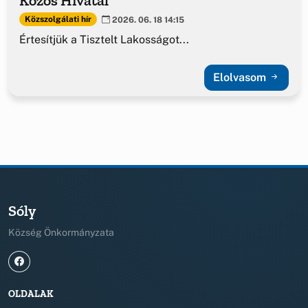
Közös Hivatal
Közszolgálati hír
2026. 06. 18 14:15
Értesítjük a Tisztelt Lakosságot...
Elolvasom
Sóly
Község Önkormányzata
OLDALAK