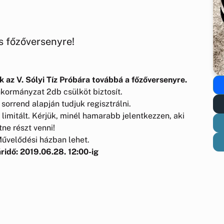
és főzőversenyre!
k az V. Sólyi Tíz Próbára továbbá a főzőversenyre.
kormányzat 2db csülköt biztosít.
sorrend alapján tudjuk regisztrálni.
imitált. Kérjük, minél hamarabb jelentkezzen, aki
tne részt venni!
Művelődési házban lehet.
ridő: 2019.06.28. 12:00-ig