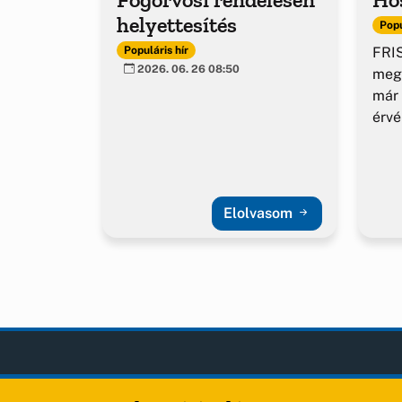
helyettesítés
Popu
FRIS
Populáris hír
2026. 06. 26 08:50
meg
már 
érv
Elolvasom
Sóly
OLDA