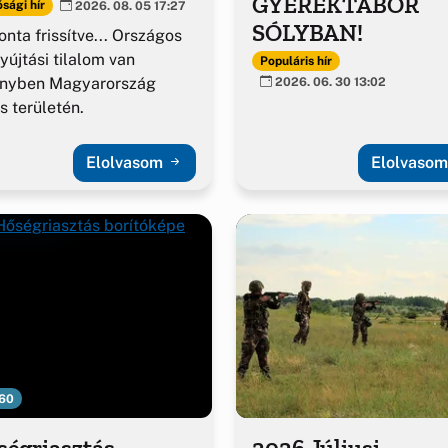
GYEREKTÁBOR
sági hír
2026. 08. 05 17:27
SÓLYBAN!
nta frissítve... Országos
yújtási tilalom van
Populáris hír
ényben Magyarország
2026. 06. 30 13:02
es területén.
Elolvasom
Elolvaso
60
ségriasztás
2026 Júliusi