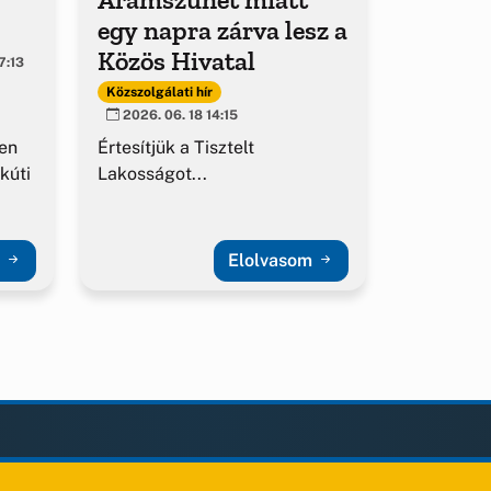
egy napra zárva lesz a
Közös Hivatal
7:13
Közszolgálati hír
2026. 06. 18 14:15
en
Értesítjük a Tisztelt
kúti
Lakosságot...
m
Elolvasom
KAPCSOLAT