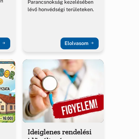
őn
Parancsnokság kezelésében
lévő honvédségi területeken.
m
Elolvasom
Ideiglenes rendelési