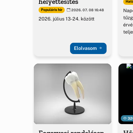
helyettesítés
Ható
Napo
Populáris hír
2026. 07. 08 16:48
tűzg
2026. július 13-24. között
érv
telj
Elolvasom
32
Fogorvosi rendelésen
Hő