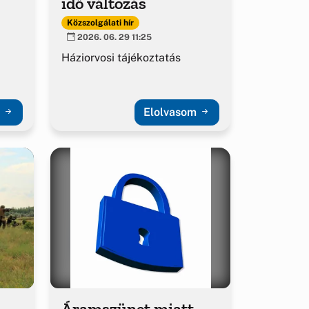
idő változás
Közszolgálati hír
2026. 06. 29 11:25
Háziorvosi tájékoztatás
m
Elolvasom
Áramszünet miatt