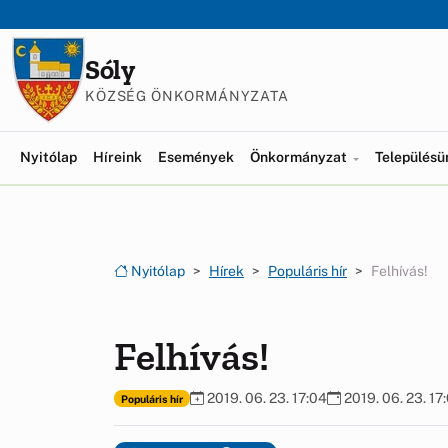
Ugrás a menüre
Ugrás a tartalomra
Sóly
KÖZSÉG ÖNKORMÁNYZATA
Nyitólap
Híreink
Események
Önkormányzat
Település
Nyitólap
Hírek
Populáris hír
Felhívás!
Felhívás!
2019. 06. 23. 17:04
2019. 06. 23. 17
Populáris hír