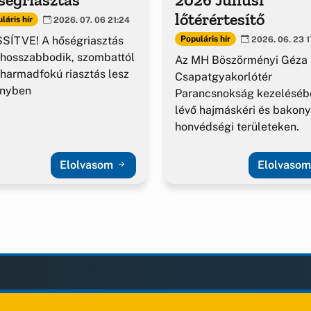
lőtérértesítő
láris hír
2026. 07. 06 21:24
SÍTVE! A hőségriasztás
Populáris hír
2026. 06. 23 1
hosszabbodik, szombattól
Az MH Böszörményi Géza
harmadfokú riasztás lesz
Csapatgyakorlótér
ényben
Parancsnokság kezeléséb
lévő hajmáskéri és bakony
honvédségi területeken.
Elolvasom
Elolvaso
LAK
KIEGÉSZÍTÉS