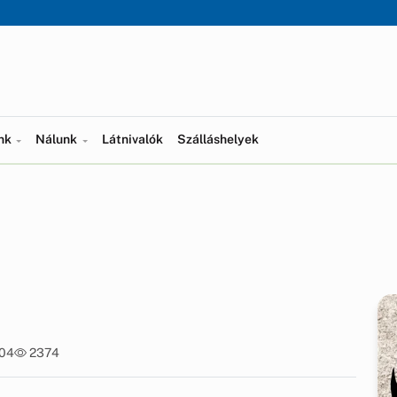
ünk
Nálunk
Látnivalók
Szálláshelyek
:04
2374