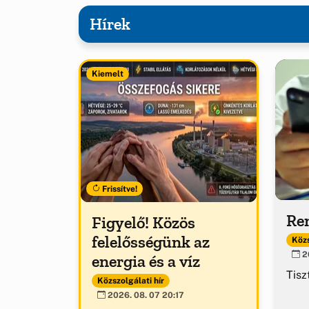
Hírek
Kiemelt
Frissítve!
Ren
Figyelő! Közös
felelősségünk az
Közs
20
energia és a víz
Tisz
Közszolgálati hír
2026. 08. 07 20:17