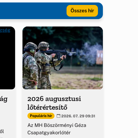
Összes hír
ság
2026 augusztusi
lőtérértesítő
Populáris hír
2026. 07. 29 09:31
Az MH Böszörményi Géza
ől
Csapatgyakorlótér