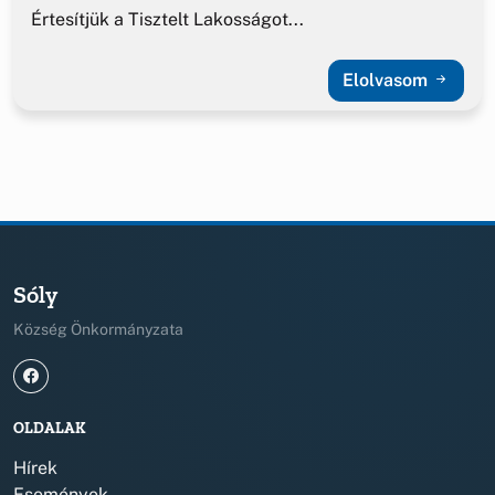
Értesítjük a Tisztelt Lakosságot...
Elolvasom
Sóly
Község Önkormányzata
OLDALAK
Hírek
Események