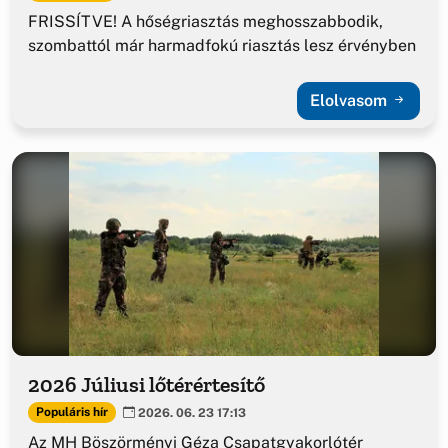
FRISSÍTVE! A hőségriasztás meghosszabbodik,
szombattól már harmadfokú riasztás lesz érvényben
Elolvasom
2026 Júliusi lőtérértesítő
Populáris hír
2026. 06. 23 17:13
Az MH Böszörményi Géza Csapatgyakorlótér