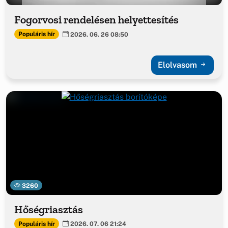
Fogorvosi rendelésen helyettesítés
Populáris hír
2026. 06. 26 08:50
Elolvasom
3260
Hőségriasztás
Populáris hír
2026. 07. 06 21:24