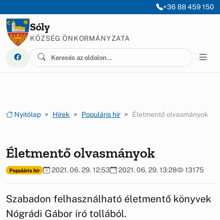
Ugrás a menüre
Ugrás a tartalomra
+36 88 459 150
Sóly
KÖZSÉG ÖNKORMÁNYZATA
Nyitólap
Hírek
Populáris hír
Életmentő olvasmányok
Életmentő olvasmányok
2021. 06. 29. 12:53
2021. 06. 29. 13:28
13175
Populáris hír
Szabadon felhasználható életmentő könyvek
Nógrádi Gábor író tollából.