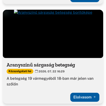
Aranyszínű sárgaság betegség
Közszolgálati hír
2026. 07. 22 16:29
A betegség 19 vármegyéből 18-ban már jelen van
szőlőn
Elolvasom