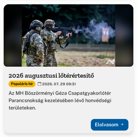
2026 augusztusi lőtérértesítő
Populáris hír
2026. 07. 29 09:31
Az MH Böszörményi Géza Csapatgyakorlótér
Parancsnokság kezelésében lévő honvédségi
területeken.
Elolvasom