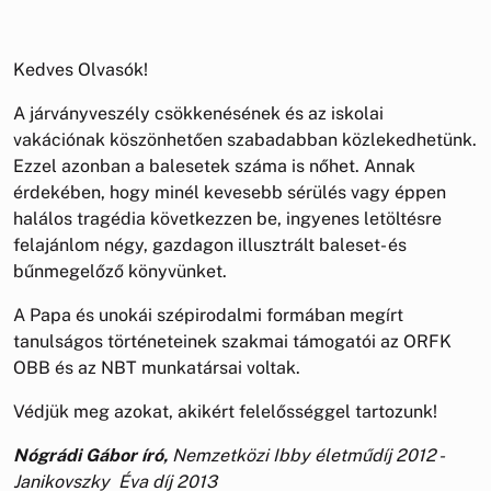
Kedves Olvasók!
A járványveszély csökkenésének és az iskolai
vakációnak köszönhetően szabadabban közlekedhetünk.
Ezzel azonban a balesetek száma is nőhet. Annak
érdekében, hogy minél kevesebb sérülés vagy éppen
halálos tragédia következzen be, ingyenes letöltésre
felajánlom négy, gazdagon illusztrált baleset- és
bűnmegelőző könyvünket.
A Papa és unokái szépirodalmi formában megírt
tanulságos történeteinek szakmai támogatói az ORFK
OBB és az NBT munkatársai voltak.
Védjük meg azokat, akikért felelősséggel tartozunk!
Nógrádi Gábor író,
Nemzetközi Ibby életműdíj 2012 -
Janikovszky Éva díj 2013