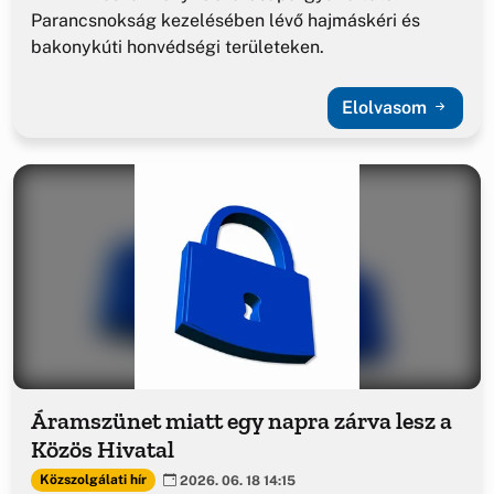
Parancsnokság kezelésében lévő hajmáskéri és
bakonykúti honvédségi területeken.
Elolvasom
Áramszünet miatt egy napra zárva lesz a
Közös Hivatal
Közszolgálati hír
2026. 06. 18 14:15