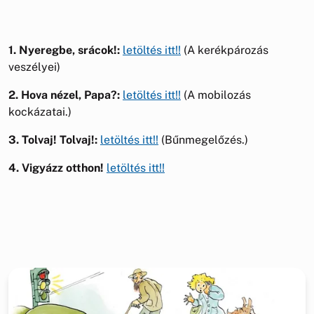
1. Nyeregbe, srácok!:
letöltés itt!!
(A kerékpározás
veszélyei)
2. Hova nézel, Papa?:
letöltés itt!!
(A mobilozás
kockázatai.)
3. Tolvaj! Tolvaj!:
letöltés itt!!
(Bűnmegelőzés.)
4. Vigyázz otthon!
letöltés itt!!