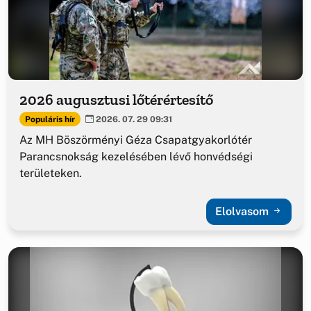
2026 augusztusi lőtérértesítő
Populáris hír
2026. 07. 29 09:31
Az MH Böszörményi Géza Csapatgyakorlótér
Parancsnokság kezelésében lévő honvédségi
területeken.
Elolvasom