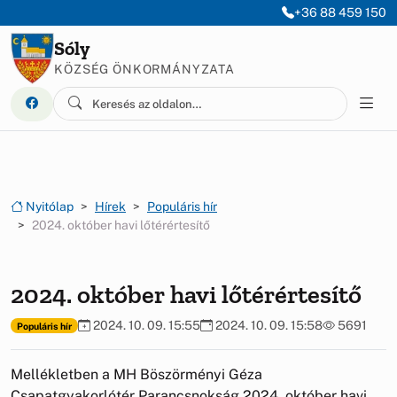
Ugrás a menüre
Ugrás a tartalomra
+36 88 459 150
Sóly
KÖZSÉG ÖNKORMÁNYZATA
Nyitólap
Hírek
Populáris hír
2024. október havi lőtérértesítő
2024. október havi lőtérértesítő
2024. 10. 09. 15:55
2024. 10. 09. 15:58
5691
Populáris hír
Mellékletben a MH Böszörményi Géza
Csapatgyakorlótér Parancsnokság 2024. október havi