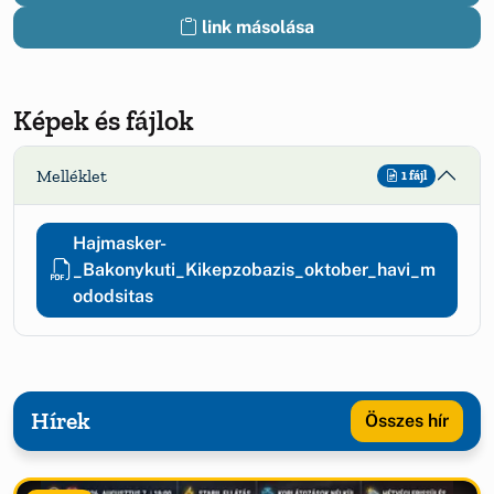
link másolása
Képek és fájlok
Melléklet
1 fájl
Hajmasker-
_Bakonykuti_Kikepzobazis_oktober_havi_m
ododsitas
Hírek
Összes hír