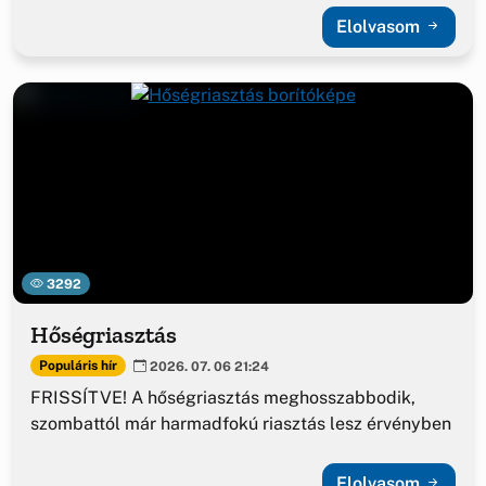
Elolvasom
3292
Hőségriasztás
Populáris hír
2026. 07. 06 21:24
FRISSÍTVE! A hőségriasztás meghosszabbodik,
szombattól már harmadfokú riasztás lesz érvényben
Elolvasom