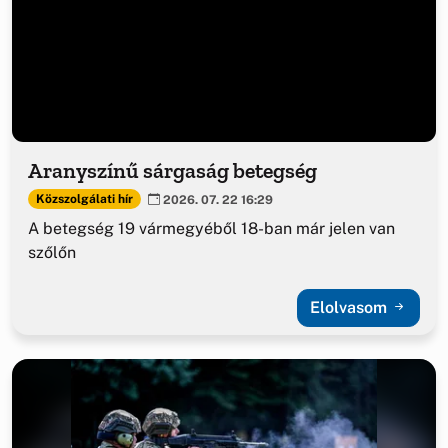
Aranyszínű sárgaság betegség
Közszolgálati hír
2026. 07. 22 16:29
A betegség 19 vármegyéből 18-ban már jelen van
szőlőn
Elolvasom