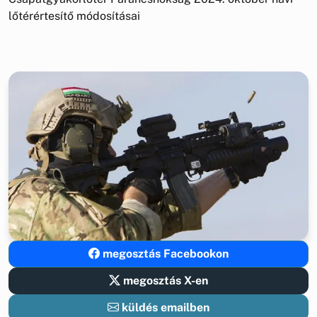
lőtérértesítő módosításai
megosztás Facebookon
megosztás X-en
küldés emailben