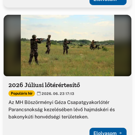
2026 Júliusi lőtérértesítő
Populáris hír
2026. 06. 23 17:13
Az MH Böszörményi Géza Csapatgyakorlótér
Parancsnokság kezelésében lévő hajmáskéri és
bakonykúti honvédségi területeken.
Elolvasom