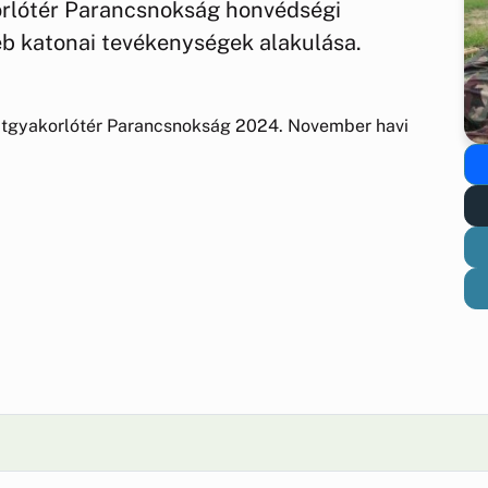
lótér Parancsnokság honvédségi
éb katonai tevékenységek alakulása.
tgyakorlótér Parancsnokság 2024. November havi