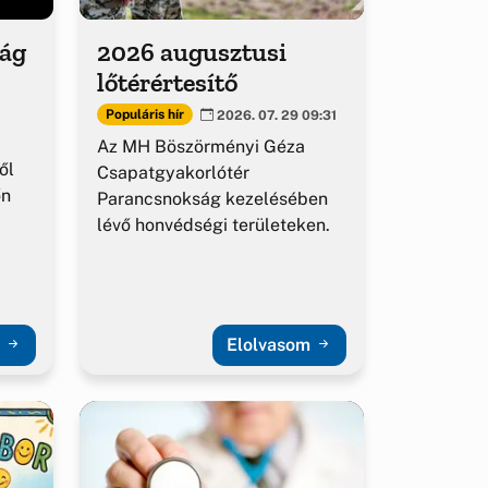
ság
2026 augusztusi
lőtérértesítő
Populáris hír
2026. 07. 29 09:31
Az MH Böszörményi Géza
ől
Csapatgyakorlótér
őn
Parancsnokság kezelésében
lévő honvédségi területeken.
m
Elolvasom