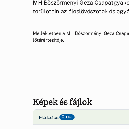
MH Böszörményi Géza Csapatgyakor
területein az éleslövészetek és egy
Mellékletben a MH Böszörményi Géza Csapa
lőtérértesítője.
Képek és fájlok
Módosítás
1 fájl