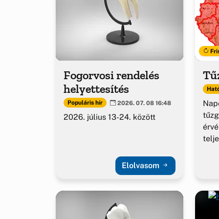
Fri
Fogorvosi rendelés
Tűz
helyettesítés
Ható
Napo
Populáris hír
2026. 07. 08 16:48
tűzg
2026. július 13-24. között
érv
telj
Elolvasom