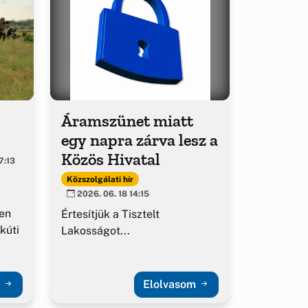
Áramszünet miatt
egy napra zárva lesz a
Közös Hivatal
7:13
Közszolgálati hír
2026. 06. 18 14:15
en
Értesítjük a Tisztelt
kúti
Lakosságot...
m
Elolvasom