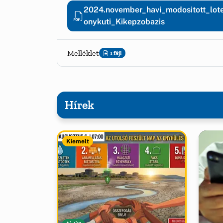
2024.november_havi_modositott_lote
onykuti_Kikepzobazis
Melléklet
1 fájl
Hírek
Kiemelt