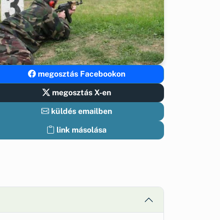
megosztás Facebookon
megosztás X-en
küldés emailben
link másolása