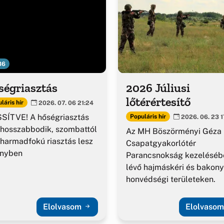
36
ségriasztás
2026 Júliusi
lőtérértesítő
láris hír
2026. 07. 06 21:24
SÍTVE! A hőségriasztás
Populáris hír
2026. 06. 23 1
hosszabbodik, szombattól
Az MH Böszörményi Géza
harmadfokú riasztás lesz
Csapatgyakorlótér
ényben
Parancsnokság kezeléséb
lévő hajmáskéri és bakony
honvédségi területeken.
Elolvasom
Elolvaso