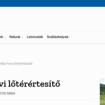
ünk
Nálunk
Látnivalók
Szálláshelyek
ber havi lőtérértesítő
i lőtérértesítő
47
5964