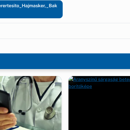
rertesito_Hajmasker,_Bak