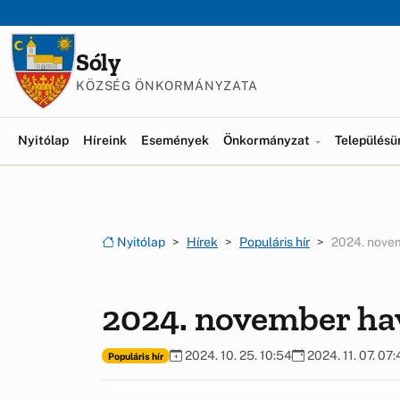
Ugrás a menüre
Ugrás a tartalomra
Sóly
KÖZSÉG ÖNKORMÁNYZATA
Nyitólap
Híreink
Események
Önkormányzat
Település
Nyitólap
Hírek
Populáris hír
2024. novem
2024. november hav
2024. 10. 25. 10:54
2024. 11. 07. 07:
Populáris hír