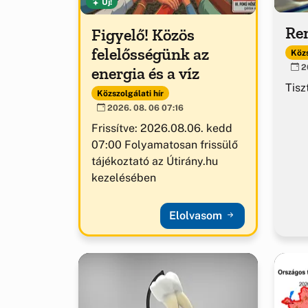
Új!
Ren
Figyelő! Közös
felelősségünk az
Közs
20
energia és a víz
Tisz
Közszolgálati hír
2026. 08. 06 07:16
Frissítve: 2026.08.06. kedd
07:00 Folyamatosan frissülő
tájékoztató az Útirány.hu
kezelésében
Elolvasom