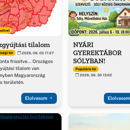
ssítve!
gyújtási tilalom
NYÁRI
GYEREKTÁBOR
sági hír
2026. 08. 05 17:27
SÓLYBAN!
nta frissítve... Országos
yújtási tilalom van
Populáris hír
ényben Magyarország
2026. 06. 30 13:02
es területén.
Elolvasom
Elolvaso