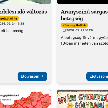
delési idő változás
Aranyszínű sárga
betegség
zolgálati hír
26. 07. 24 17:38
Közszolgálati hír
telt Lakosság!
2026. 07. 22 16:29
A betegség 19 vármegyéb
18-ban már jelen van szől
Elolvasom
Elolvaso