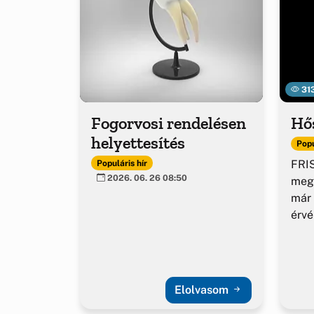
31
Fogorvosi rendelésen
Hő
helyettesítés
Popu
FRIS
Populáris hír
2026. 06. 26 08:50
meg
már 
érv
Elolvasom