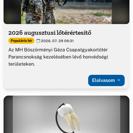
2026 augusztusi lőtérértesítő
Populáris hír
2026. 07. 29 09:31
Az MH Böszörményi Géza Csapatgyakorlótér
Parancsnokság kezelésében lévő honvédségi
területeken.
Elolvasom