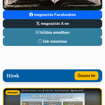
megosztás Facebookon
megosztás X-en
küldés emailben
link másolása
Hírek
Összes hír
Kiemelt