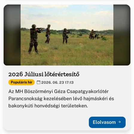
2026 Júliusi lőtérértesítő
Populáris hír
2026. 06. 23 17:13
Az MH Böszörményi Géza Csapatgyakorlótér
Parancsnokság kezelésében lévő hajmáskéri és
bakonykúti honvédségi területeken.
Elolvasom