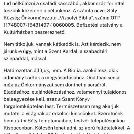
tud nélkülözni a családi kasszából, akkor száz forinttal
leszünk közelebb a célunkhoz. A számla neve, Sóly
Község Önkormányzata „Vizsolyi Biblia”, száma OTP
11748007-15431497-10060005. Befizetési utalvány a
Kultúrházban beszerezhető.
Nem titkoljuk, vannak kétkedők is. Azt kérdezik, nem
járunk-e úgy, mint a Szent Kardal, a szabadtéri
színpaddal, mással.
Határozottan állítjuk, nem. A Biblia, azoké lesz, akik
adományt adtak a megvásárlásához. Önállóan senki,
még az Önkormányzat sem dönthet a sorsáról.
Eladásához, elajándékozásához, valamennyi tulajdonos
beleegyezése kell, azaz a Szent Könyv
forgalomképtelen lesz. Természetesen meg akarjuk
mutatni a világnak az erkölcsi kincsünket. Szeretnénk
bemutatni Sóly templomaiban, testvér településünkön
Kisbaconban. Kölcsön lehet adni, szigorú feltételekkel. A