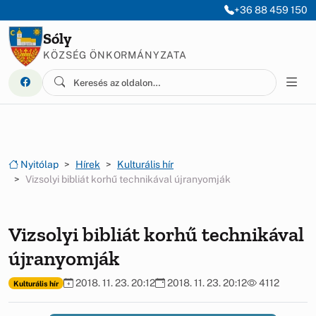
Ugrás a menüre
Ugrás a tartalomra
+36 88 459 150
Sóly
KÖZSÉG ÖNKORMÁNYZATA
Nyitólap
Hírek
Kulturális hír
Vizsolyi bibliát korhű technikával újranyomják
Vizsolyi bibliát korhű technikával
újranyomják
2018. 11. 23. 20:12
2018. 11. 23. 20:12
4112
Kulturális hír