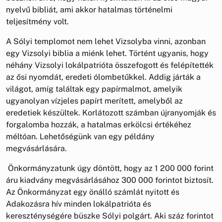
nyelvű bibliát, ami akkor hatalmas történelmi
teljesítmény volt.
A Sólyi templomot nem lehet Vizsolyba vinni, azonban
egy Vizsolyi biblia a miénk lehet. Történt ugyanis, hogy
néhány Vizsolyi lokálpatrióta összefogott és felépítették
az ősi nyomdát, eredeti ólombetűkkel. Addig járták a
világot, amíg találtak egy papírmalmot, amelyik
ugyanolyan vízjeles papírt merített, amelyből az
eredetiek készültek. Korlátozott számban újranyomják és
forgalomba hozzák, a hatalmas erkölcsi értékéhez
méltóan. Lehetőségünk van egy példány
megvásárlására.
Önkormányzatunk úgy döntött, hogy az 1 200 000 forint
áru kiadvány megvásárlásához 300 000 forintot biztosít.
Az Önkormányzat egy önálló számlát nyitott és
Adakozásra hív minden lokálpatrióta és
kereszténységére büszke Sólyi polgárt. Aki száz forintot