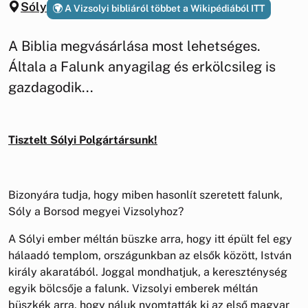
Sóly
A Vizsolyi bibliáról többet a Wikipédiából ITT
A Biblia megvásárlása most lehetséges.
Általa a Falunk anyagilag és erkölcsileg is
gazdagodik...
Tisztelt Sólyi Polgártársunk!
Bizonyára tudja, hogy miben hasonlít szeretett falunk,
Sóly a Borsod megyei Vizsolyhoz?
A Sólyi ember méltán büszke arra, hogy itt épült fel egy
hálaadó templom, országunkban az elsők között, István
király akaratából. Joggal mondhatjuk, a kereszténység
egyik bölcsője a falunk. Vizsolyi emberek méltán
büszkék arra, hogy náluk nyomtatták ki az első magyar