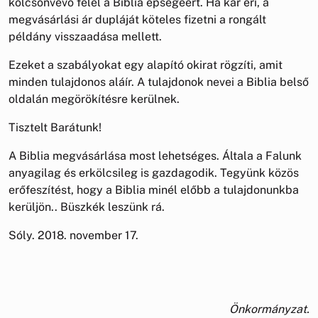
kölcsönvevő felel a Biblia épségéért. Ha kár éri, a
megvásárlási ár dupláját köteles fizetni a rongált
példány visszaadása mellett.
Ezeket a szabályokat egy alapító okirat rögzíti, amit
minden tulajdonos aláír. A tulajdonok nevei a Biblia belső
oldalán megörökítésre kerülnek.
Tisztelt Barátunk!
A Biblia megvásárlása most lehetséges. Általa a Falunk
anyagilag és erkölcsileg is gazdagodik. Tegyünk közös
erőfeszítést, hogy a Biblia minél előbb a tulajdonunkba
kerüljön.. Büszkék leszünk rá.
Sóly. 2018. november 17.
Önkormányzat.