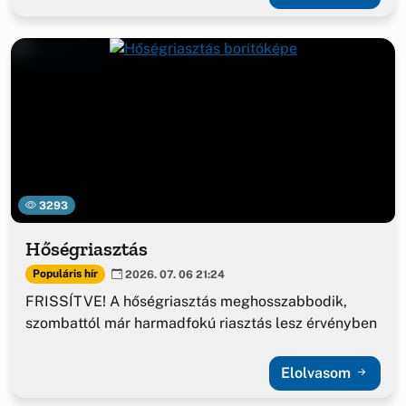
3293
Hőségriasztás
Populáris hír
2026. 07. 06 21:24
FRISSÍTVE! A hőségriasztás meghosszabbodik,
szombattól már harmadfokú riasztás lesz érvényben
Elolvasom