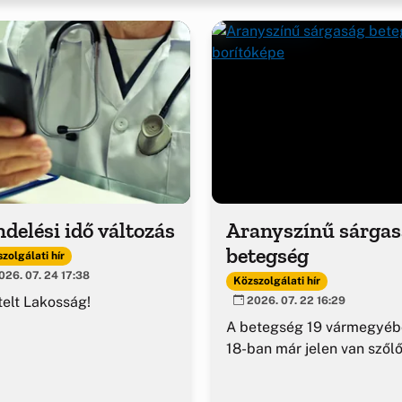
delési idő változás
Aranyszínű sárga
betegség
zolgálati hír
26. 07. 24 17:38
Közszolgálati hír
telt Lakosság!
2026. 07. 22 16:29
A betegség 19 vármegyéb
18-ban már jelen van szől