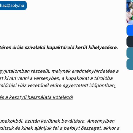
rhaz@soly.hu
téren óriás szívalakú kupaktároló kerül kihelyezésre.
rgyjutalomban részesül, melynek eredményhirdetése a
t kíván venni a versenyben, a kupakokat a tárolóba
velődési Ház vezetőnél előre egyeztetett időpontban
.
s a kesztyű használata kötelező!
upakokból, azután kerülnek beváltásra. Amennyiben
dítsuk és kinek ajánljuk fel a befolyt összeget, akkor a