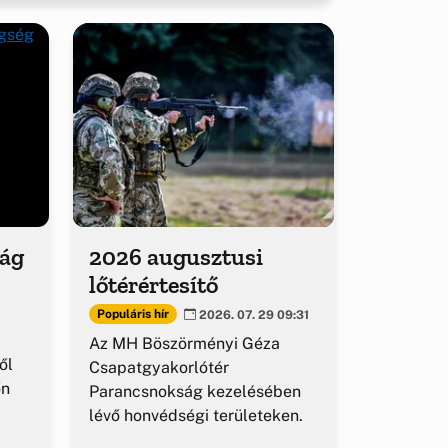
ság
2026 augusztusi
lőtérértesítő
Populáris hír
2026. 07. 29 09:31
Az MH Böszörményi Géza
ől
Csapatgyakorlótér
őn
Parancsnokság kezelésében
lévő honvédségi területeken.