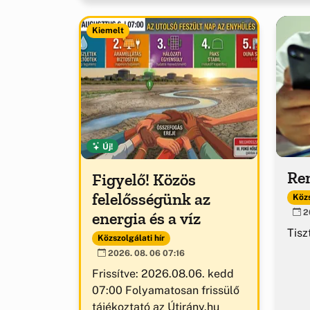
Kiemelt
Új!
Ren
Figyelő! Közös
felelősségünk az
Közs
20
energia és a víz
Tisz
Közszolgálati hír
2026. 08. 06 07:16
Frissítve: 2026.08.06. kedd
07:00 Folyamatosan frissülő
tájékoztató az Útirány.hu