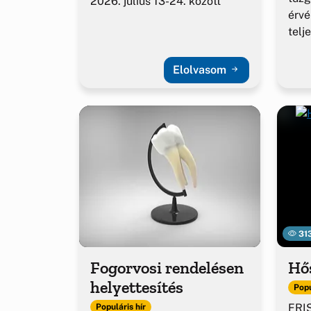
2026. július 13-24. között
érv
telj
Elolvasom
31
Fogorvosi rendelésen
Hő
helyettesítés
Popu
FRIS
Populáris hír