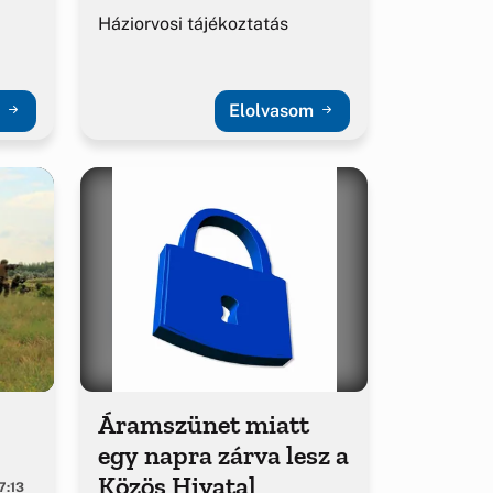
Háziorvosi tájékoztatás
m
Elolvasom
Áramszünet miatt
egy napra zárva lesz a
Közös Hivatal
7:13