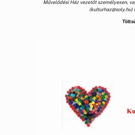
Művelődési Ház vezetőt személyesen, va
(kulturhaz@soly.hu) 
Tölts