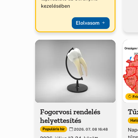
kezelésében
Elolvasom
Fri
Fogorvosi rendelés
Tűz
helyettesítés
Ható
Napo
Populáris hír
2026. 07. 08 16:48
tűzg