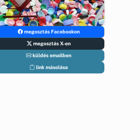
megosztás Facebookon
megosztás X-en
küldés emailben
link másolása