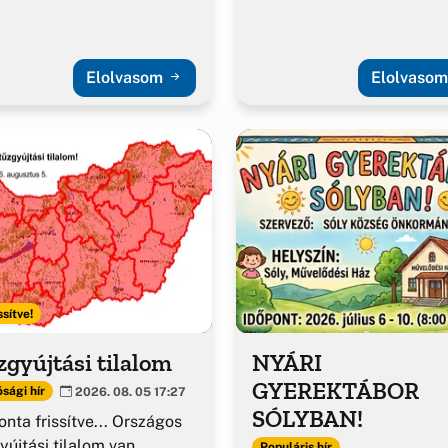
Elolvasom
Elolvaso
ssítve!
gyújtási tilalom
NYÁRI
GYEREKTÁBOR
sági hír
2026. 08. 05 17:27
SÓLYBAN!
nta frissítve... Országos
yújtási tilalom van
Populáris hír