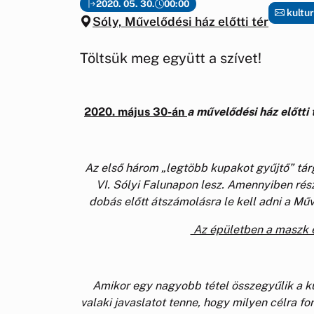
2020. 05. 30.
00:00
kultu
Sóly, Művelődési ház előtti tér
Töltsük meg együtt a szívet!
2020. május 30-án
a művelődési ház előtti 
Az első három „legtöbb kupakot gyűjtő” tá
VI. Sólyi Falunapon lesz. Amennyiben rész
dobás előtt átszámolásra le kell adni a Mű
Az épületben a maszk é
Amikor egy nagyobb tétel összegyűlik a k
valaki javaslatot tenne, hogy milyen célra for