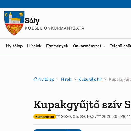
Ugrás a menüre
Ugrás a tartalomra
Sóly
KÖZSÉG ÖNKORMÁNYZATA
Nyitólap
Híreink
Események
Önkormányzat
Település
Nyitólap
Hírek
Kulturális hír
Kupakgyűjtő
Kupakgyűjtő szív 
2020. 05. 29. 10:37
2020. 05. 29. 11
Kulturális hír