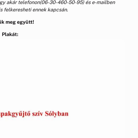
gy akár telefonon(06-30-460-50-95) és e-mailben
is felkeresheti ennek kapcsán.
ük meg együtt!
Plakát: