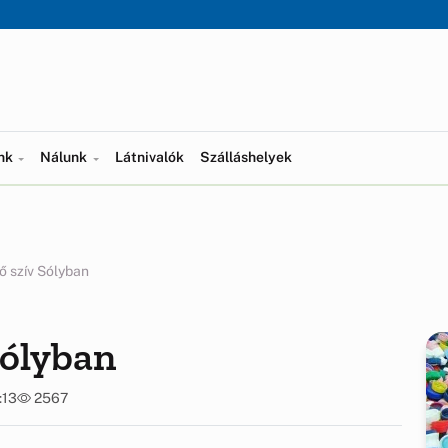
ünk
Nálunk
Látnivalók
Szálláshelyek
 szív Sólyban
Sólyban
:13
2567