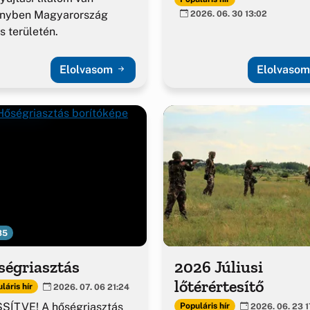
ényben Magyarország
2026. 06. 30 13:02
es területén.
Elolvasom
Elolvaso
35
ségriasztás
2026 Júliusi
lőtérértesítő
láris hír
2026. 07. 06 21:24
SÍTVE! A hőségriasztás
Populáris hír
2026. 06. 23 1