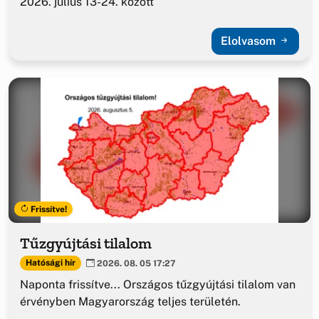
2026. július 13-24. között
Elolvasom
Frissítve!
Tűzgyújtási tilalom
Hatósági hír
2026. 08. 05 17:27
Naponta frissítve... Országos tűzgyújtási tilalom van
érvényben Magyarország teljes területén.