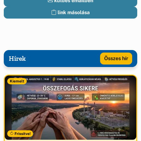
küldés emailben
link másolása
Hírek
Összes hír
Kiemelt
Frissítve!