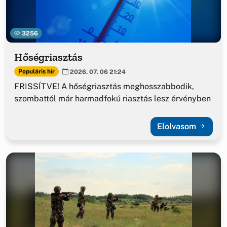
3256
Hőségriasztás
Populáris hír
2026. 07. 06 21:24
FRISSÍTVE! A hőségriasztás meghosszabbodik,
szombattól már harmadfokú riasztás lesz érvényben
Elolvasom