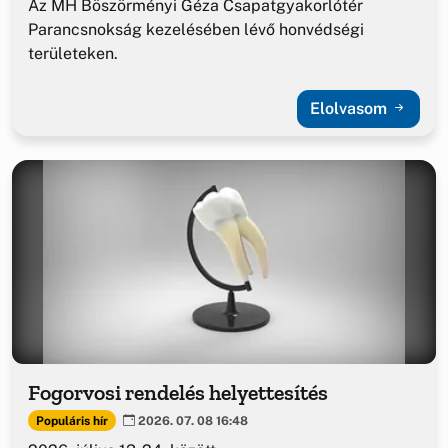
Az MH Böszörményi Géza Csapatgyakorlótér
Parancsnokság kezelésében lévő honvédségi
területeken.
Elolvasom
Fogorvosi rendelés helyettesítés
Populáris hír
2026. 07. 08 16:48