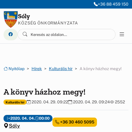
Ugrás a menüre
Ugrás a tartalomra
+36 88 459 150
Sóly
KÖZSÉG ÖNKORMÁNYZATA
Nyitólap
Hírek
Kulturális hír
A könyv házhoz megy!
A könyv házhoz megy!
2020. 04. 29. 09:22
2020. 04. 29. 09:24
2552
Kulturális hír
2020. 04. 04.
00:00
+36 30 460 5095
Sóly