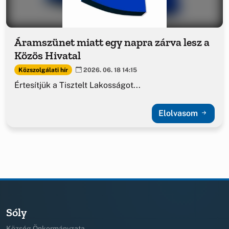
Áramszünet miatt egy napra zárva lesz a
Közös Hivatal
Közszolgálati hír
2026. 06. 18 14:15
Értesítjük a Tisztelt Lakosságot...
Elolvasom
Sóly
Község Önkormányzata