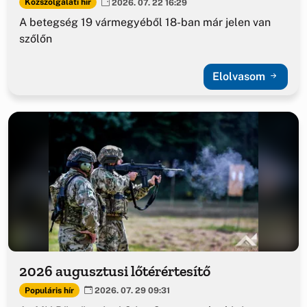
Közszolgálati hír
2026. 07. 22 16:29
A betegség 19 vármegyéből 18-ban már jelen van
szőlőn
Elolvasom
2026 augusztusi lőtérértesítő
Populáris hír
2026. 07. 29 09:31