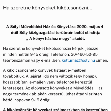
Ha szeretne könyveket kikölcsönözni...
A Sólyi Művelődési Ház és Könyvtára 2020. május 4-
étől Sóly közigazgatási területén belül elindítja
„ A könyv házhoz megy” akciót.
Ha szeretne könyveket kikölcsönözni kérjük, jelezze
minden hétfőn 9-15 óráig. Telefonon: 30/460-50-95
telefonszámon vagy e-mailben:
kulturhaz@soly.hu
címen.
A kikölcsönözhető könyvek listáját e-mailben
továbbítjuk. A lejárati idő nem változik (egy hónap),
hosszabbítani e-mailen vagy telefonon keresztül
lehetséges. Az elolvasott könyveket a Művelődési Ház
nagy termének ablakán keresztül lehet átadni szintén
hétfői napokon 9-15 óráig.
A kikölcsönzött könyveket szájmaszkban és kesztyűben