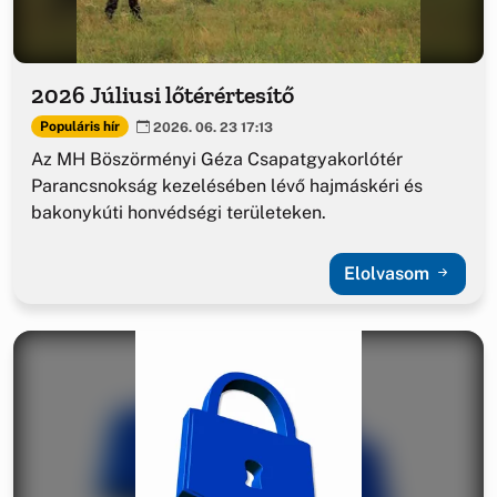
2026 Júliusi lőtérértesítő
Populáris hír
2026. 06. 23 17:13
Az MH Böszörményi Géza Csapatgyakorlótér
Parancsnokság kezelésében lévő hajmáskéri és
bakonykúti honvédségi területeken.
Elolvasom