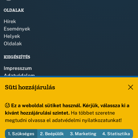
OLDALAK
Hírek
Események
Helyek
Oldalak
KIEGÉSZÍTÉS
Impresszum
Adatvédelem
Szerzői jogok
Süti hozzájárulás
KAPCSOLAT
Ez a weboldal sütiket használ. Kérjük, válassza ki a
+36 88 459 150
kívánt hozzájárulási szintet.
Ha többet szeretne
8193 Sóly, Kossuth Lajos u.57.
megtudni olvassa el adatvédelmi nyilatkozatunkat!
1. Szükséges
2. Beépülők
3. Marketing
4. Statisztika