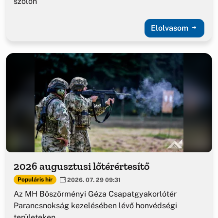
szőlőn
Elolvasom
2026 augusztusi lőtérértesítő
Populáris hír
2026. 07. 29 09:31
Az MH Böszörményi Géza Csapatgyakorlótér
Parancsnokság kezelésében lévő honvédségi
területeken.