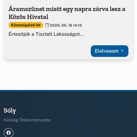
Áramszünet miatt egy napra zárva lesz a
Közös Hivatal
Közszolgálati hír
2026. 06. 18 14:15
Értesítjük a Tisztelt Lakosságot...
Elolvasom
Sóly
Község Önkormányzata