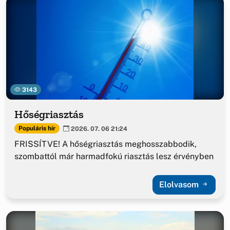
3143
Hőségriasztás
Populáris hír
2026. 07. 06 21:24
FRISSÍTVE! A hőségriasztás meghosszabbodik,
szombattól már harmadfokú riasztás lesz érvényben
Elolvasom