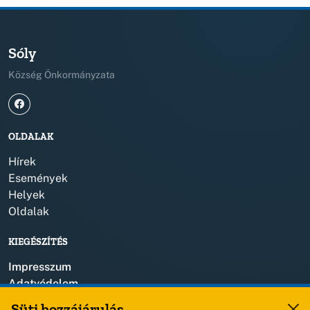
Sóly
Község Önkormányzata
OLDALAK
Hírek
Események
Helyek
Oldalak
KIEGÉSZÍTÉS
Impresszum
Adatvédelem
Szerzői jogok
Süti hozzájárulás