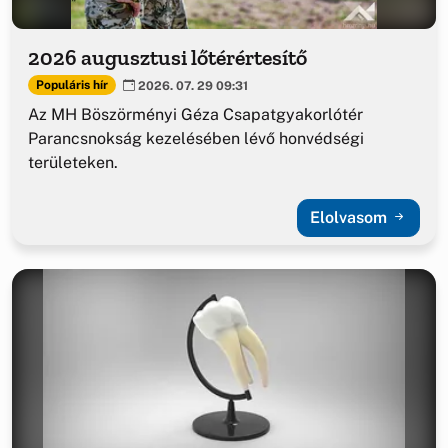
2026 augusztusi lőtérértesítő
Populáris hír
2026. 07. 29 09:31
Az MH Böszörményi Géza Csapatgyakorlótér
Parancsnokság kezelésében lévő honvédségi
területeken.
Elolvasom