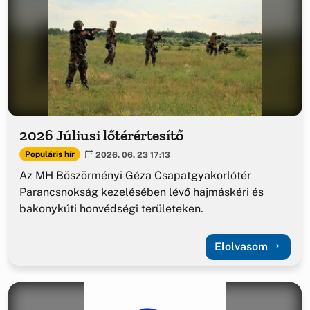
2026 Júliusi lőtérértesítő
Populáris hír
2026. 06. 23 17:13
Az MH Böszörményi Géza Csapatgyakorlótér
Parancsnokság kezelésében lévő hajmáskéri és
bakonykúti honvédségi területeken.
Elolvasom