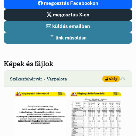
megosztás Facebookon
megosztás X-en
küldés emailben
link másolása
Képek és fájlok
Székesfehérvár - Várpalota
5 kép