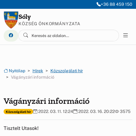
Ugrás a menüre
Ugrás a tartalomra
+36 88 459 150
Sóly
KÖZSÉG ÖNKORMÁNYZATA
Nyitólap
Hírek
Közszolgálati hír
Vágányzári információ
Vágányzári információ
2022. 03. 11. 12:24
2022. 03. 16. 20:22
3575
Közszolgálati hír
Tisztelt Utasok!