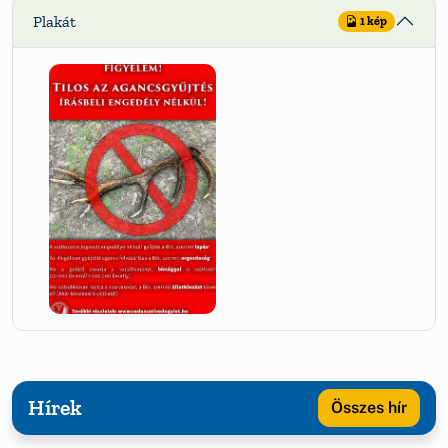
Plakát
1 kép
Hírek
Összes hír