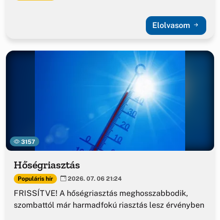
Elolvasom
3157
Hőségriasztás
Populáris hír
2026. 07. 06 21:24
FRISSÍTVE! A hőségriasztás meghosszabbodik,
szombattól már harmadfokú riasztás lesz érvényben