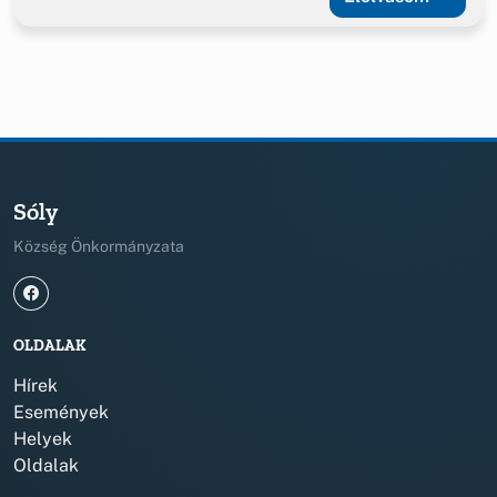
Sóly
Község Önkormányzata
OLDALAK
Hírek
Események
Helyek
Oldalak