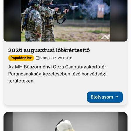
2026 augusztusi lőtérértesítő
Populáris hír
2026. 07. 29 09:31
Az MH Böszörményi Géza Csapatgyakorlótér
Parancsnokság kezelésében lévő honvédségi
területeken.
Elolvasom