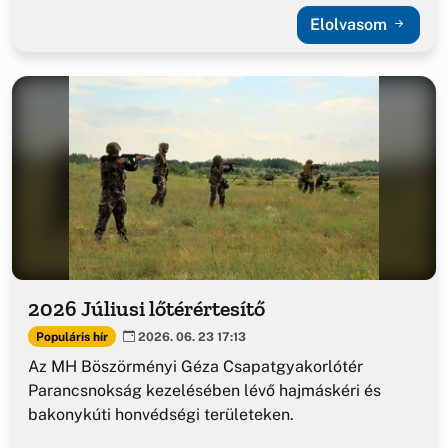
Elolvasom
2026 Júliusi lőtérértesítő
Populáris hír
2026. 06. 23 17:13
Az MH Böszörményi Géza Csapatgyakorlótér
Parancsnokság kezelésében lévő hajmáskéri és
bakonykúti honvédségi területeken.