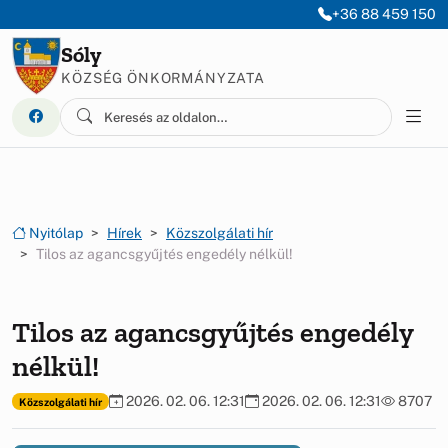
Ugrás a menüre
Ugrás a tartalomra
+36 88 459 150
Sóly
KÖZSÉG ÖNKORMÁNYZATA
Nyitólap
Hírek
Közszolgálati hír
Tilos az agancsgyűjtés engedély nélkül!
Tilos az agancsgyűjtés engedély
nélkül!
2026. 02. 06. 12:31
2026. 02. 06. 12:31
8707
Közszolgálati hír