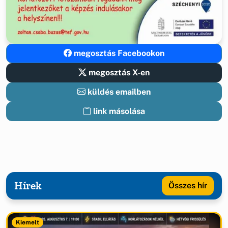
megosztás Facebookon
megosztás X-en
küldés emailben
link másolása
Hírek
Összes hír
Kiemelt