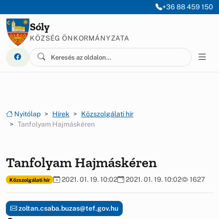
Ugrás a menüre
Ugrás a tartalomra
+36 88 459 150
Sóly
KÖZSÉG ÖNKORMÁNYZATA
Nyitólap
Hírek
Közszolgálati hír
Tanfolyam Hajmáskéren
Tanfolyam Hajmáskéren
2021. 01. 19. 10:02
2021. 01. 19. 10:02
1627
Közszolgálati hír
zoltan.csaba.buzas@tef.gov.hu