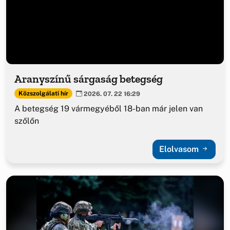
Aranyszínű sárgaság betegség
Közszolgálati hír
2026. 07. 22 16:29
A betegség 19 vármegyéből 18-ban már jelen van
szőlőn
Elolvasom