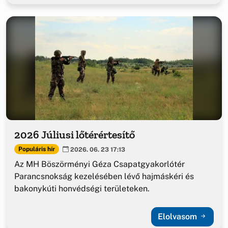
2026 Júliusi lőtérértesítő
Populáris hír
2026. 06. 23 17:13
Az MH Böszörményi Géza Csapatgyakorlótér
Parancsnokság kezelésében lévő hajmáskéri és
bakonykúti honvédségi területeken.
Elolvasom