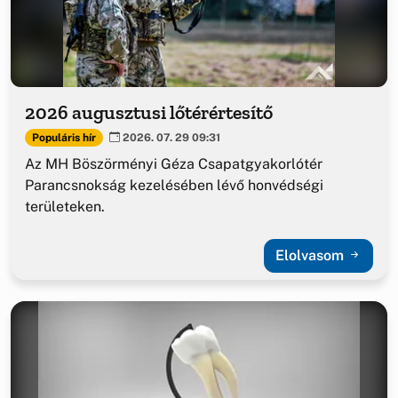
2026 augusztusi lőtérértesítő
Populáris hír
2026. 07. 29 09:31
Az MH Böszörményi Géza Csapatgyakorlótér
Parancsnokság kezelésében lévő honvédségi
területeken.
Elolvasom