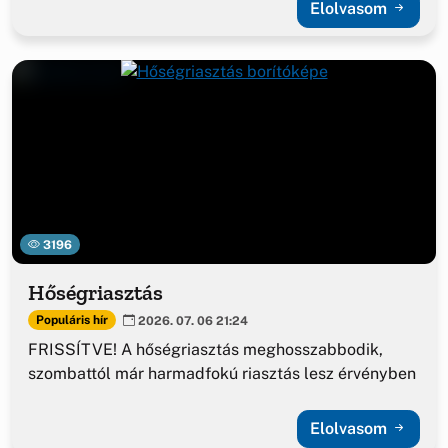
Elolvasom
3196
Hőségriasztás
Populáris hír
2026. 07. 06 21:24
FRISSÍTVE! A hőségriasztás meghosszabbodik,
szombattól már harmadfokú riasztás lesz érvényben
Elolvasom