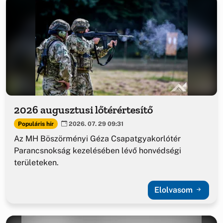
2026 augusztusi lőtérértesítő
Populáris hír
2026. 07. 29 09:31
Az MH Böszörményi Géza Csapatgyakorlótér
Parancsnokság kezelésében lévő honvédségi
területeken.
Elolvasom