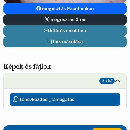
megosztás Facebookon
megosztás X-en
küldés emailben
link másolása
Képek és fájlok
1 fájl
Tanevkezdesi_tamogatas