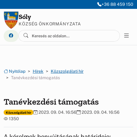
Ugrás a menüre
Ugrás a tartalomra
+36 88 459 150
Sóly
KÖZSÉG ÖNKORMÁNYZATA
Nyitólap
Hírek
Közszolgálati hír
Tanévkezdési támogatás
Tanévkezdési támogatás
2023. 09. 04. 16:56
2023. 09. 04. 16:56
Közszolgálati hír
1350
A kérelmek benyújtásának határideje: