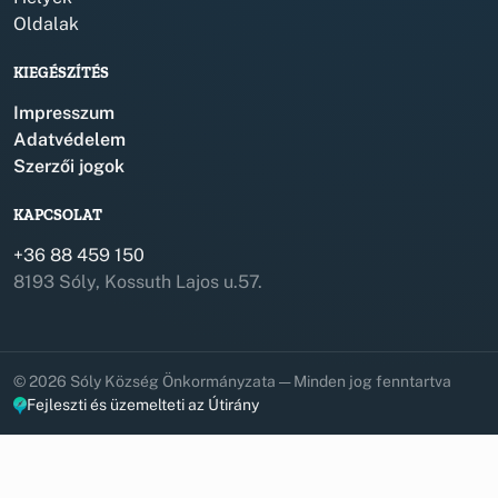
Oldalak
KIEGÉSZÍTÉS
Impresszum
Adatvédelem
Szerzői jogok
KAPCSOLAT
+36 88 459 150
8193 Sóly, Kossuth Lajos u.57.
© 2026 Sóly Község Önkormányzata — Minden jog fenntartva
Fejleszti és üzemelteti az Útirány