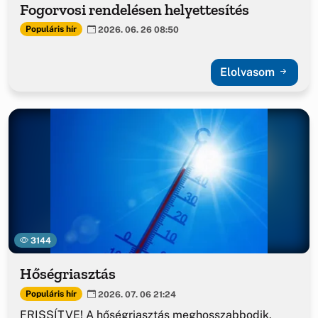
Fogorvosi rendelésen helyettesítés
Populáris hír
2026. 06. 26 08:50
Elolvasom
3144
Hőségriasztás
Populáris hír
2026. 07. 06 21:24
FRISSÍTVE! A hőségriasztás meghosszabbodik,