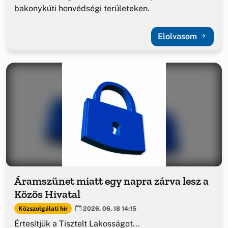
bakonykúti honvédségi területeken.
Elolvasom
Áramszünet miatt egy napra zárva lesz a
Közös Hivatal
Közszolgálati hír
2026. 06. 18 14:15
Értesítjük a Tisztelt Lakosságot...