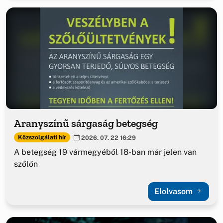
Aranyszínű sárgaság betegség
Közszolgálati hír
2026. 07. 22 16:29
A betegség 19 vármegyéből 18-ban már jelen van
szőlőn
Elolvasom