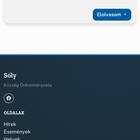
Elolvasom
Sóly
Község Önkormányzata
OLDALAK
Hírek
Események
Helyek