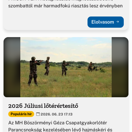
szombattól már harmadfokú riasztás lesz érvényben
Elolvasom
2026 Júliusi lőtérértesítő
Populáris hír
2026. 06. 23 17:13
Az MH Böszörményi Géza Csapatgyakorlótér
Parancsnokság kezelésében lévő hajmáskéri és