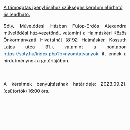
A támogatás igényléséhez szükséges kérelem elérhető
és leadható:
Sóly, Művelődési Házban Fülöp-Erdős Alexandra
művelődési ház-vezetőnél, valamint a Hajmáskéri Közös
Önkormányzati Hivatalnál (8192 Hajmáskér, Kossuth
Lajos utca 31.), valamint a honlapon
https://soly.hu/index.php?p=nyomtatvanyok
. ill ennek a
hirdetménynek a galériájában.
A kérelmek benyújtásának határideje: 2023.09.21.
(csütörtök) 16:00 óra.