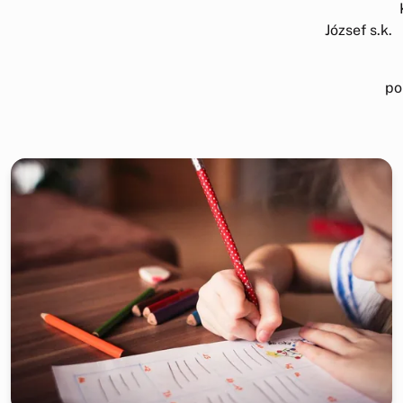
Kaptu
József s.k.
polgármest