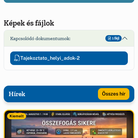
Képek és fájlok
Kapcsolódó dokumentumok:
1 fájl
Tajekoztato_helyi_adok-2
Hírek
Összes hír
Kiemelt