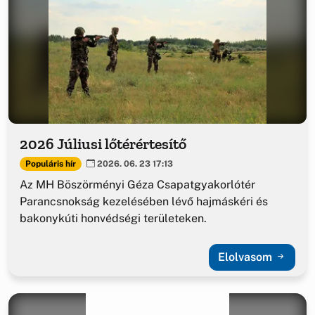
2026 Júliusi lőtérértesítő
Populáris hír
2026. 06. 23 17:13
Az MH Böszörményi Géza Csapatgyakorlótér
Parancsnokság kezelésében lévő hajmáskéri és
bakonykúti honvédségi területeken.
Elolvasom