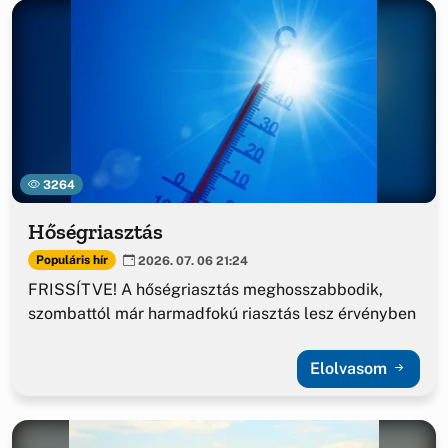
3264
Hőségriasztás
Populáris hír
2026. 07. 06 21:24
FRISSÍTVE! A hőségriasztás meghosszabbodik,
szombattól már harmadfokú riasztás lesz érvényben
Elolvasom