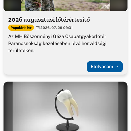
2026 augusztusi lőtérértesítő
Populáris hír
2026. 07. 29 09:31
Az MH Böszörményi Géza Csapatgyakorlótér
Parancsnokság kezelésében lévő honvédségi
területeken.
Elolvasom