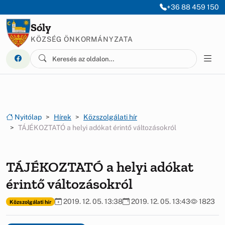
Ugrás a menüre
Ugrás a tartalomra
+36 88 459 150
Sóly
KÖZSÉG ÖNKORMÁNYZATA
Nyitólap
Hírek
Közszolgálati hír
TÁJÉKOZTATÓ a helyi adókat érintő változásokról
TÁJÉKOZTATÓ a helyi adókat
érintő változásokról
2019. 12. 05. 13:38
2019. 12. 05. 13:43
1823
Közszolgálati hír