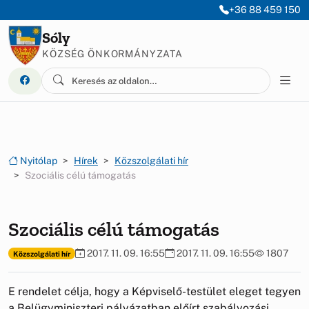
Ugrás a menüre
Ugrás a tartalomra
+36 88 459 150
Sóly
KÖZSÉG ÖNKORMÁNYZATA
Nyitólap
Hírek
Közszolgálati hír
Szociális célú támogatás
Szociális célú támogatás
2017. 11. 09. 16:55
2017. 11. 09. 16:55
1807
Közszolgálati hír
E rendelet célja, hogy a Képviselő-testület eleget tegyen
a Belügyminiszteri pályázatban előírt szabályozási