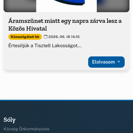
Áramszünet miatt egy napra zárva lesz a
Közös Hivatal
Közszolgálati hír
2026. 06. 18 14:15
Értesítjük a Tisztelt Lakosságot...
Elolvasom
Sóly
Község Önkormányzata