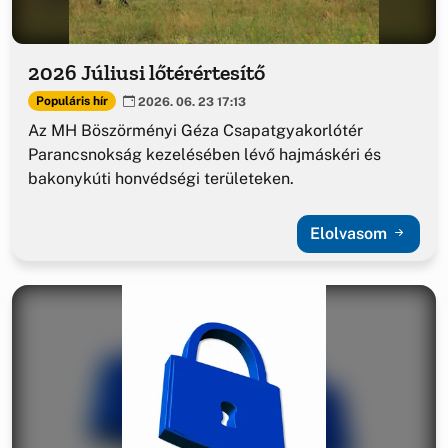
2026 Júliusi lőtérértesítő
Populáris hír
2026. 06. 23 17:13
Az MH Böszörményi Géza Csapatgyakorlótér
Parancsnokság kezelésében lévő hajmáskéri és
bakonykúti honvédségi területeken.
Elolvasom