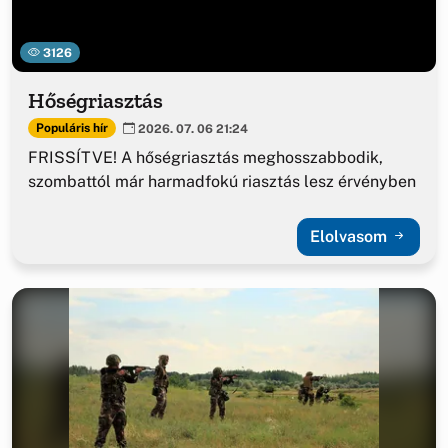
3126
Hőségriasztás
Populáris hír
2026. 07. 06 21:24
FRISSÍTVE! A hőségriasztás meghosszabbodik,
szombattól már harmadfokú riasztás lesz érvényben
Elolvasom