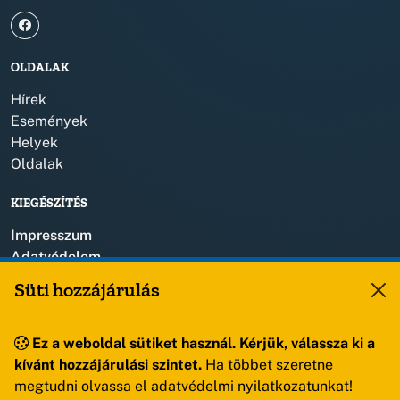
OLDALAK
Hírek
Események
Helyek
Oldalak
KIEGÉSZÍTÉS
Impresszum
Adatvédelem
Szerzői jogok
Süti hozzájárulás
KAPCSOLAT
Ez a weboldal sütiket használ. Kérjük, válassza ki a
+36 88 459 150
kívánt hozzájárulási szintet.
Ha többet szeretne
8193 Sóly, Kossuth Lajos u.57.
megtudni olvassa el adatvédelmi nyilatkozatunkat!