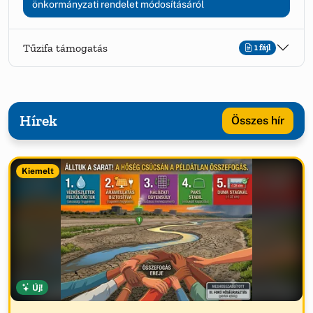
önkormányzati rendelet módosításáról
Tűzifa támogatás
1 fájl
Hírek
Összes hír
Kiemelt
Új!