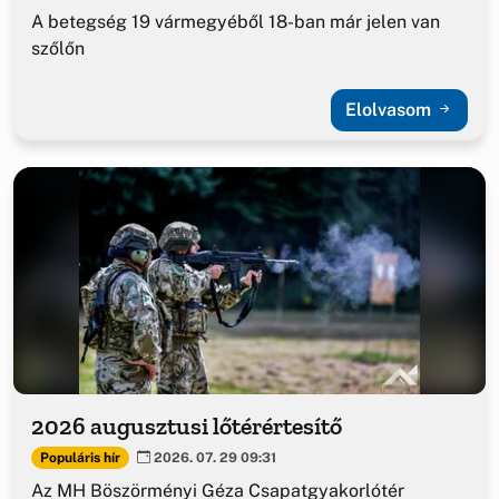
A betegség 19 vármegyéből 18-ban már jelen van
szőlőn
Elolvasom
2026 augusztusi lőtérértesítő
Populáris hír
2026. 07. 29 09:31
Az MH Böszörményi Géza Csapatgyakorlótér