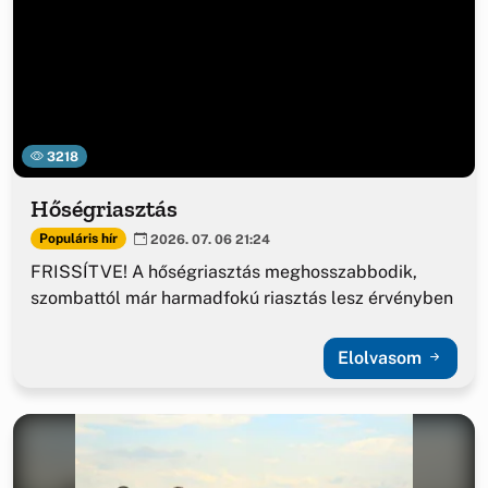
3218
Hőségriasztás
Populáris hír
2026. 07. 06 21:24
FRISSÍTVE! A hőségriasztás meghosszabbodik,
szombattól már harmadfokú riasztás lesz érvényben
Elolvasom