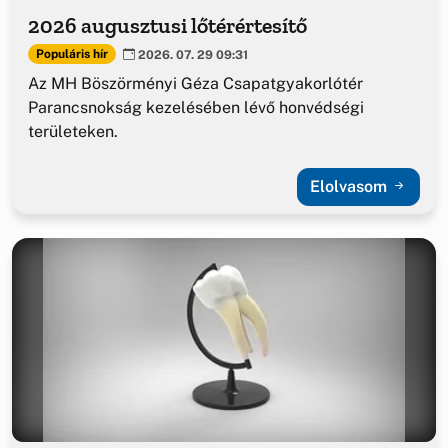
2026 augusztusi lőtérértesítő
Populáris hír
2026. 07. 29 09:31
Az MH Böszörményi Géza Csapatgyakorlótér
Parancsnokság kezelésében lévő honvédségi
területeken.
Elolvasom