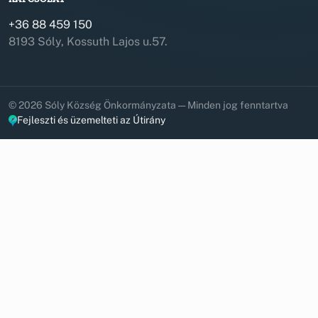
+36 88 459 150
8193 Sóly, Kossuth Lajos u.57.
© 2026 Sóly Község Önkormányzata — Minden jog fenntartva
Fejleszti és üzemelteti az Útirány