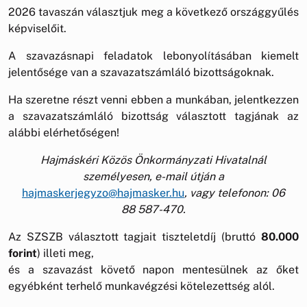
2026 tavaszán választjuk meg a következő országgyűlés
képviselőit.
A szavazásnapi feladatok lebonyolításában kiemelt
jelentősége van a szavazatszámláló bizottságoknak.
Ha szeretne részt venni ebben a munkában, jelentkezzen
a szavazatszámláló bizottság választott tagjának az
alábbi elérhetőségen!
Hajmáskéri Közös Önkormányzati Hivatalnál
személyesen, e-mail útján a
hajmaskerjegyzo@hajmasker.hu
, vagy telefonon: 06
88 587-470.
Az SZSZB választott tagjait tiszteletdíj (bruttó
80.000
forint
) illeti meg,
és a szavazást követő napon mentesülnek az őket
egyébként terhelő munkavégzési kötelezettség alól.