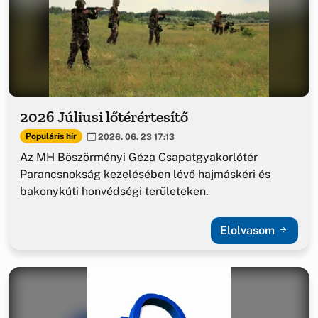
2026 Júliusi lőtérértesítő
Populáris hír
2026. 06. 23 17:13
Az MH Böszörményi Géza Csapatgyakorlótér
Parancsnokság kezelésében lévő hajmáskéri és
bakonykúti honvédségi területeken.
Elolvasom