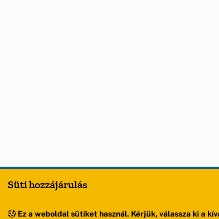
Süti hozzájárulás
Ez a weboldal sütiket használ. Kérjük, válassza ki a kív