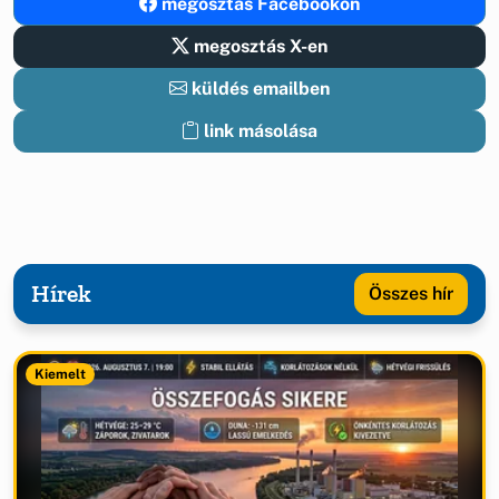
megosztás Facebookon
megosztás X-en
küldés emailben
link másolása
Hírek
Összes hír
Kiemelt