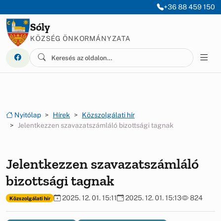
Ugrás a menüre
Ugrás a tartalomra
+36 88 459 150
Sóly
KÖZSÉG ÖNKORMÁNYZATA
Nyitólap
Hírek
Közszolgálati hír
Jelentkezzen szavazatszámláló bizottsági tagnak
Jelentkezzen szavazatszámláló
bizottsági tagnak
2025. 12. 01. 15:11
2025. 12. 01. 15:13
824
Közszolgálati hír