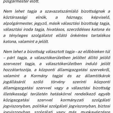
polgármester előtt.
Nem lehet tagja a szavazatszámláló bizottságnak a
köztársasági elnök, a háznagy, képviselő,
alpolgármester, jegyző, másik választási bizottság tagja,
választási iroda tagja, hivatásos, szerződéses katona és
a tényleges szolgálatot ellátó önkéntes tartalékos
katona, valamint a jelölt.
Nem lehet a bizottság választott tagja – az előbbieken túl
– párt tagja, a választókerületben jelöltet állító jelölő
szervezet tagja, a választókerületben induló jelölt
hozzátartozója, a központi államigazgatási szervekről,
valamint a Kormány tagjai és az államtitkárok
jogállásáról szóló törvény szerinti központi
államigazgatási szervvel vagy a választási bizottság
illetékességi területén hatáskörrel rendelkező egyéb
közigazgatási szervvel kormányzati szolgálati
jogviszonyban, politikai szolgálati jogviszonyban, biztosi
jogviszonyban, szolgálati vagy más, munkavégzésre