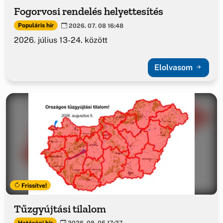
Fogorvosi rendelés helyettesítés
Populáris hír
2026. 07. 08 16:48
2026. július 13-24. között
Elolvasom
Frissítve!
Tűzgyújtási tilalom
Hatósági hír
2026. 08. 05 17:27