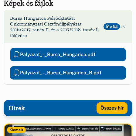
Képek és fájlok
Bursa Hungarica Felsőoktatási
Önkormányzati Ösztöndíjpályázat
2 fájl
2016/2017. tanév II. és a 2017/2018. tanév I.
félévére
Palyazat_-_Bursa_Hungarica.pdf
Palyazat_-_Bursa_Hungarica_B.pdf
Hírek
Összes hír
Kiemelt