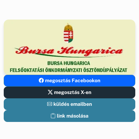
megosztás Facebookon
megosztás X-en
küldés emailben
link másolása