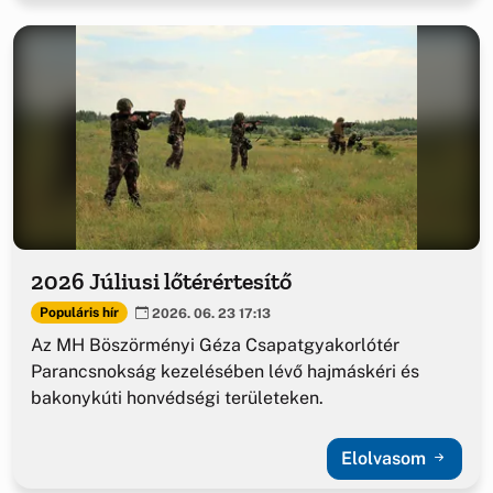
2026 Júliusi lőtérértesítő
Populáris hír
2026. 06. 23 17:13
Az MH Böszörményi Géza Csapatgyakorlótér
Parancsnokság kezelésében lévő hajmáskéri és
bakonykúti honvédségi területeken.
Elolvasom