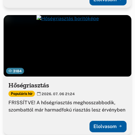
3184
Hőségriasztás
Populáris hír
2026. 07. 06 21:24
FRISSÍTVE! A hőségriasztás meghosszabbodik,
szombattól már harmadfokú riasztás lesz érvényben
Elolvasom