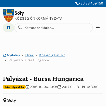
Ugrás a menüre
Ugrás a tartalomra
+36 88 459 150
Sóly
KÖZSÉG ÖNKORMÁNYZATA
Nyitólap
Hírek
Közszolgálati hír
Pályázat - Bursa Hungarica
Pályázat - Bursa Hungarica
2016. 10. 06. 13:08
2017. 01. 18. 11:11
3010
Közszolgálati hír
Sóly