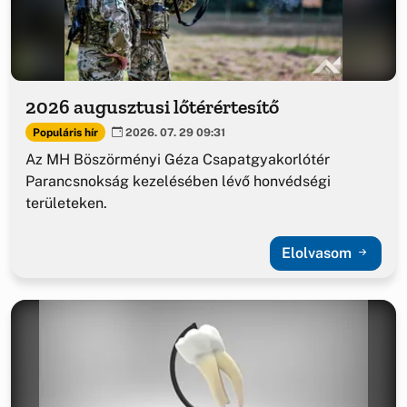
2026 augusztusi lőtérértesítő
Populáris hír
2026. 07. 29 09:31
Az MH Böszörményi Géza Csapatgyakorlótér
Parancsnokság kezelésében lévő honvédségi
területeken.
Elolvasom