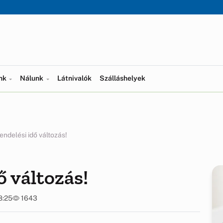
ünk
Nálunk
Látnivalók
Szálláshelyek
rendelési idő változás!
ő változás!
8:25
1643