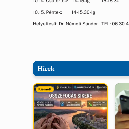
10.14. Csütörtök: 14-15-ig 15-15.30
10.15. Péntek: 14-15.30-ig
Helyettesít: Dr. Németi Sándor TEL: 06 30 
Hírek
Kiemelt