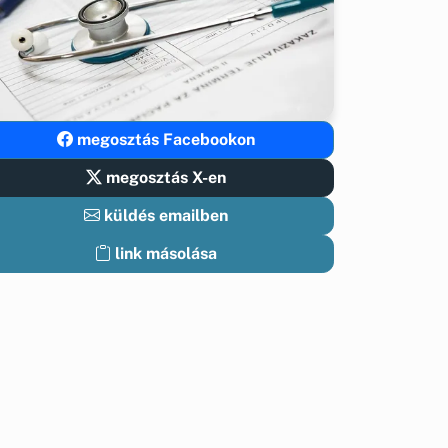
megosztás Facebookon
megosztás X-en
küldés emailben
link másolása