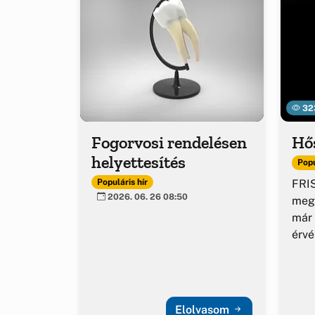
32
Fogorvosi rendelésen
Hő
helyettesítés
Popu
FRIS
Populáris hír
2026. 06. 26 08:50
meg
már 
érv
Elolvasom