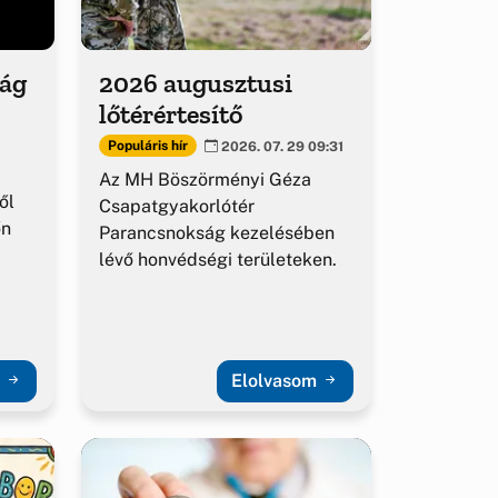
ság
2026 augusztusi
lőtérértesítő
Populáris hír
2026. 07. 29 09:31
Az MH Böszörményi Géza
ől
Csapatgyakorlótér
őn
Parancsnokság kezelésében
lévő honvédségi területeken.
m
Elolvasom