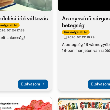
delési idő változás
Aranyszínű sárga
betegség
zolgálati hír
26. 07. 24 17:38
Közszolgálati hír
telt Lakosság!
2026. 07. 22 16:29
A betegség 19 vármegyéb
18-ban már jelen van szől
Elolvasom
Elolvaso