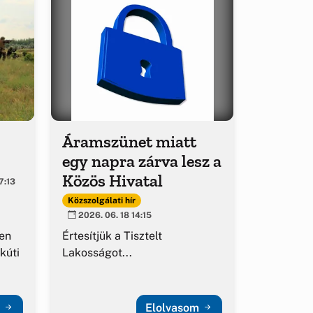
Áramszünet miatt
egy napra zárva lesz a
Közös Hivatal
7:13
Közszolgálati hír
2026. 06. 18 14:15
en
Értesítjük a Tisztelt
kúti
Lakosságot...
m
Elolvasom