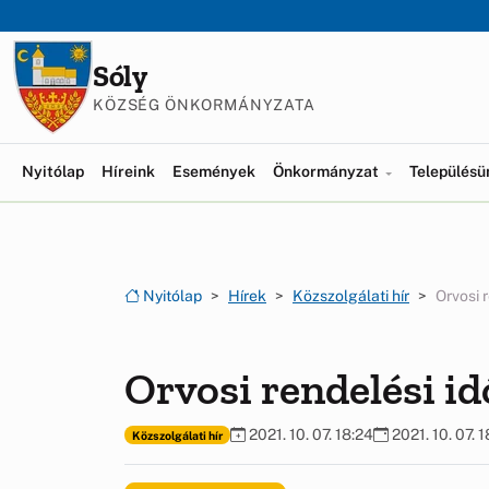
Ugrás a menüre
Ugrás a tartalomra
Sóly
KÖZSÉG ÖNKORMÁNYZATA
Nyitólap
Híreink
Események
Önkormányzat
Település
Nyitólap
Hírek
Közszolgálati hír
Orvosi 
Orvosi rendelési id
2021. 10. 07. 18:24
2021. 10. 07. 1
Közszolgálati hír