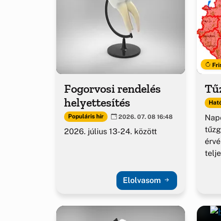
Fri
Fogorvosi rendelés
Tűz
helyettesítés
Ható
Napo
Populáris hír
2026. 07. 08 16:48
tűzg
2026. július 13-24. között
érv
telj
Elolvasom