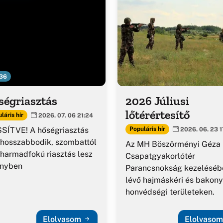
36
ségriasztás
2026 Júliusi
lőtérértesítő
láris hír
2026. 07. 06 21:24
SÍTVE! A hőségriasztás
Populáris hír
2026. 06. 23 1
hosszabbodik, szombattól
Az MH Böszörményi Géza
harmadfokú riasztás lesz
Csapatgyakorlótér
ényben
Parancsnokság kezeléséb
lévő hajmáskéri és bakony
honvédségi területeken.
Elolvasom
Elolvaso