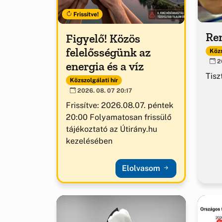
Frissítve!
Ren
Figyelő! Közös
felelősségünk az
Közs
20
energia és a víz
Tisz
Közszolgálati hír
2026. 08. 07 20:17
Frissítve: 2026.08.07. péntek
20:00 Folyamatosan frissülő
tájékoztató az Útirány.hu
kezelésében
Elolvasom