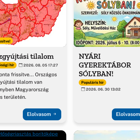
ssítve!
gyújtási tilalom
NYÁRI
GYEREKTÁBOR
sági hír
2026. 08. 05 17:27
SÓLYBAN!
nta frissítve... Országos
yújtási tilalom van
Populáris hír
ényben Magyarország
2026. 06. 30 13:02
es területén.
Elolvasom
Elolvaso