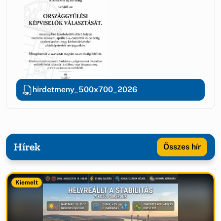
hirdetmeny_500x700_2026
Hírek
Összes hír
Kiemelt