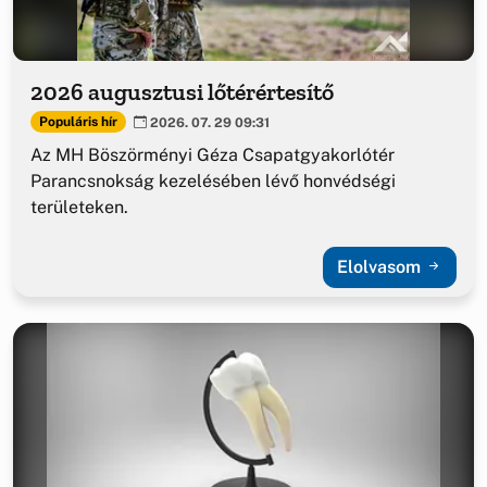
2026 augusztusi lőtérértesítő
Populáris hír
2026. 07. 29 09:31
Az MH Böszörményi Géza Csapatgyakorlótér
Parancsnokság kezelésében lévő honvédségi
területeken.
Elolvasom