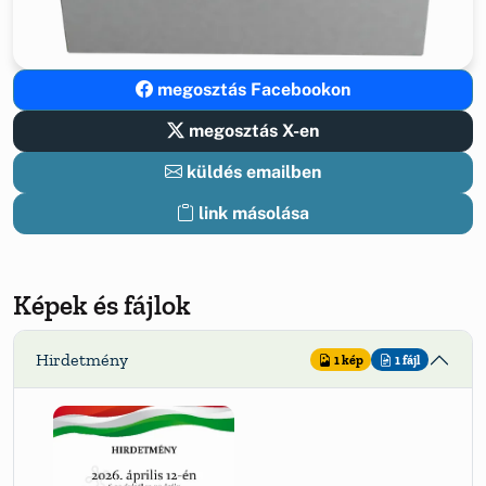
megosztás Facebookon
megosztás X-en
küldés emailben
link másolása
Képek és fájlok
Hirdetmény
1 kép
1 fájl