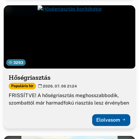
3293
Hőségriasztás
Populáris hír
2026. 07. 06 21:24
FRISSÍTVE! A hőségriasztás meghosszabbodik,
szombattól már harmadfokú riasztás lesz érvényben
Elolvasom