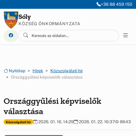
Ugrás a menüre
Ugrás a tartalomra
+36 88 459 150
Sóly
KÖZSÉG ÖNKORMÁNYZATA
Nyitólap
Hírek
Közszolgálati hír
Országgyűlési képviselők választása
Országgyűlési képviselők
választása
2026. 01. 16. 14:29
2026. 01. 22. 16:37
8643
Közszolgálati hír