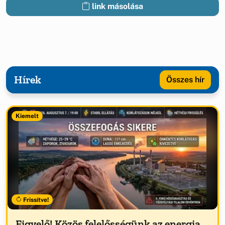
link másolása
Hírek
Összes hír
Kiemelt
Frissítve!
Figyelő! Közös felelősségünk az energia