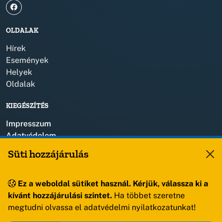
OLDALAK
Hírek
Események
Helyek
Oldalak
KIEGÉSZÍTÉS
Impresszum
Adatvédelem
Szerzői jogok
Süti hozzájárulás
KAPCSOLAT
Ez a weboldal sütiket használ. Kérjük, válassza ki a
+36 88 459 150
kívánt hozzájárulási szintet.
Ha többet szeretne
8193 Sóly, Kossuth Lajos u.57.
megtudni olvassa el adatvédelmi nyilatkozatunkat!