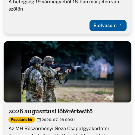
A betegség 19 vármegyéből 18-ban már jelen van
szőlőn
Elolvasom
2026 augusztusi lőtérértesítő
Populáris hír
2026. 07. 29 09:31
Az MH Böszörményi Géza Csapatgyakorlótér