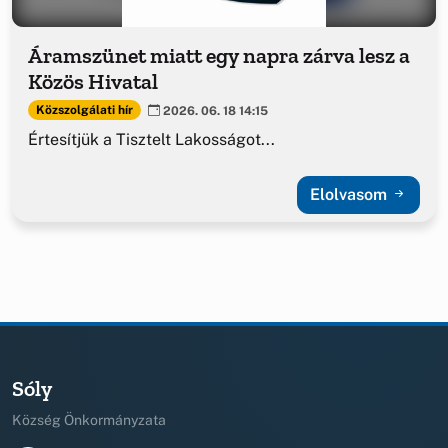
Áramszünet miatt egy napra zárva lesz a
Közös Hivatal
Közszolgálati hír
2026. 06. 18 14:15
Értesítjük a Tisztelt Lakosságot...
Elolvasom
Sóly
Község Önkormányzata