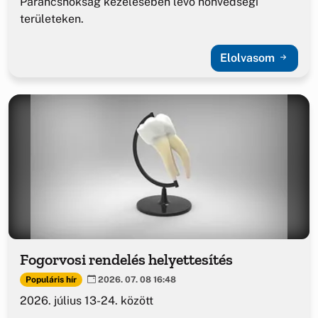
Parancsnokság kezelésében lévő honvédségi
területeken.
Elolvasom
Fogorvosi rendelés helyettesítés
Populáris hír
2026. 07. 08 16:48
2026. július 13-24. között