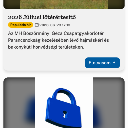
2026 Júliusi lőtérértesítő
Populáris hír
2026. 06. 23 17:13
Az MH Böszörményi Géza Csapatgyakorlótér
Parancsnokság kezelésében lévő hajmáskéri és
bakonykúti honvédségi területeken.
Elolvasom