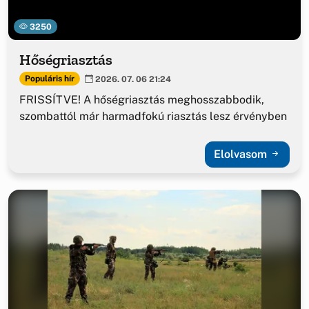
3250
Hőségriasztás
Populáris hír
2026. 07. 06 21:24
FRISSÍTVE! A hőségriasztás meghosszabbodik,
szombattól már harmadfokú riasztás lesz érvényben
Elolvasom