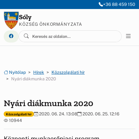
Ugrás a menüre
Ugrás a tartalomra
+36 88 459 150
Sóly
KÖZSÉG ÖNKORMÁNYZATA
Nyitólap
Hírek
Közszolgálati hír
Nyári diákmunka 2020
Nyári diákmunka 2020
2020. 06. 24. 13:08
2020. 06. 25. 12:16
Közszolgálati hír
10944
Központi munkaerőpiaci program