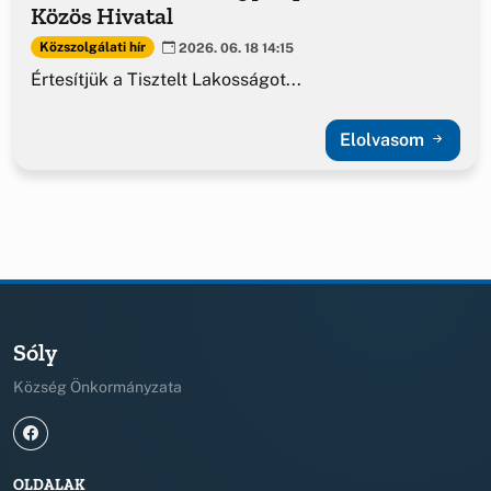
Közös Hivatal
Közszolgálati hír
2026. 06. 18 14:15
Értesítjük a Tisztelt Lakosságot...
Elolvasom
Sóly
Község Önkormányzata
OLDALAK