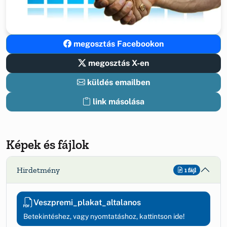
megosztás Facebookon
megosztás X-en
küldés emailben
link másolása
Képek és fájlok
Hirdetmény
1 fájl
Veszpremi_plakat_altalanos
Betekintéshez, vagy nyomtatáshoz, kattintson ide!