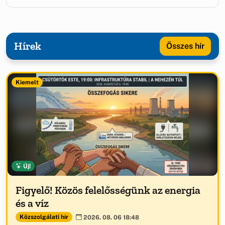
Hírek
Összes hír
Kiemelt
Új!
Figyelő! Közös felelősségünk az energia
és a víz
Közszolgálati hír
2026. 08. 06 18:48