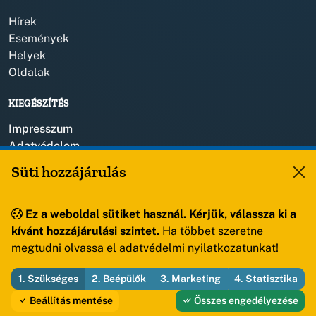
Hírek
Események
Helyek
Oldalak
KIEGÉSZÍTÉS
Impresszum
Adatvédelem
Szerzői jogok
Süti hozzájárulás
KAPCSOLAT
Ez a weboldal sütiket használ. Kérjük, válassza ki a
+36 88 459 150
kívánt hozzájárulási szintet.
Ha többet szeretne
8193 Sóly, Kossuth Lajos u.57.
megtudni olvassa el adatvédelmi nyilatkozatunkat!
1. Szükséges
2. Beépülők
3. Marketing
4. Statisztika
© 2026 Sóly Község Önkormányzata — Minden jog fenntartva
Beállítás mentése
Összes engedélyezése
Fejleszti és üzemelteti az Útirány