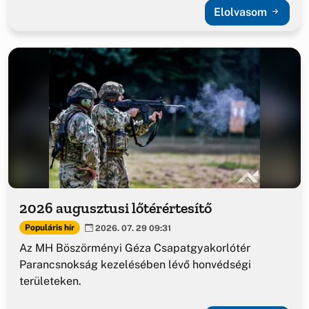
Elolvasom
2026 augusztusi lőtérértesítő
Populáris hír
2026. 07. 29 09:31
Az MH Böszörményi Géza Csapatgyakorlótér
Parancsnokság kezelésében lévő honvédségi
területeken.