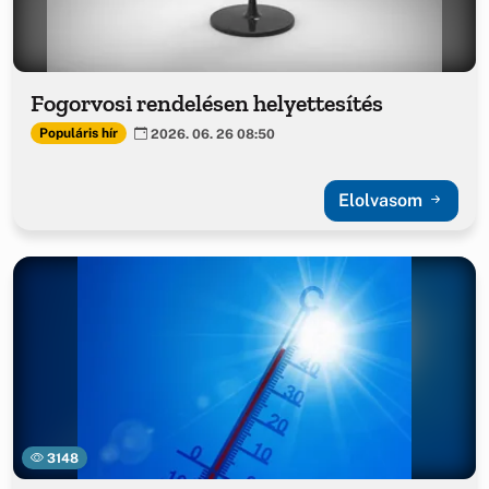
Fogorvosi rendelésen helyettesítés
Populáris hír
2026. 06. 26 08:50
Elolvasom
3148