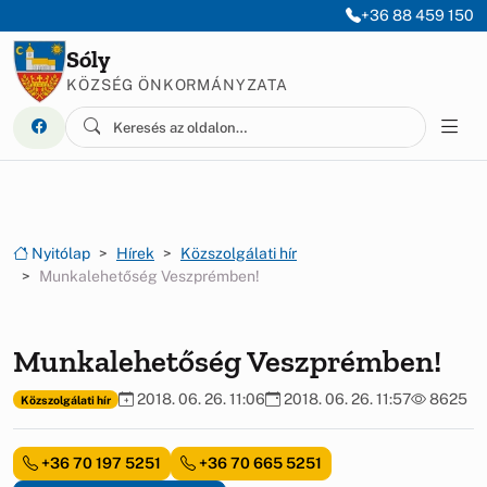
Ugrás a menüre
Ugrás a tartalomra
+36 88 459 150
Sóly
KÖZSÉG ÖNKORMÁNYZATA
Nyitólap
Hírek
Közszolgálati hír
Munkalehetőség Veszprémben!
Munkalehetőség Veszprémben!
2018. 06. 26. 11:06
2018. 06. 26. 11:57
8625
Közszolgálati hír
+36 70 197 5251
+36 70 665 5251