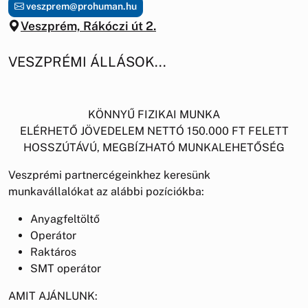
veszprem@prohuman.hu
Veszprém, Rákóczi út 2.
VESZPRÉMI ÁLLÁSOK...
KÖNNYŰ FIZIKAI MUNKA
ELÉRHETŐ JÖVEDELEM NETTÓ 150.000 FT FELETT
HOSSZÚTÁVÚ, MEGBÍZHATÓ MUNKALEHETŐSÉG
Veszprémi partnercégeinkhez keresünk
munkavállalókat az alábbi pozíciókba:
Anyagfeltöltő
Operátor
Raktáros
SMT operátor
AMIT AJÁNLUNK: