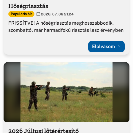
Hőségriasztás
Populáris hír
2026. 07. 06 21:24
FRISSÍTVE! A hőségriasztás meghosszabbodik,
szombattól már harmadfokú riasztás lesz érvényben
Elolvasom
2026 Júliusi lőtérértesítő