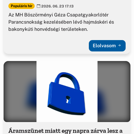
Populáris hír
2026. 06. 23 17:13
Az MH Böszörményi Géza Csapatgyakorlótér
Parancsnokság kezelésében lévő hajmáskéri és
bakonykúti honvédségi területeken.
Elolvasom
Áramszünet miatt egy napra zárva lesz a