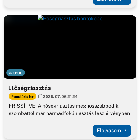
3138
Hőségriasztás
Populáris hír
2026. 07. 06 21:24
FRISSÍTVE! A hőségriasztás meghosszabbodik,
szombattól már harmadfokú riasztás lesz érvényben
Elolvasom