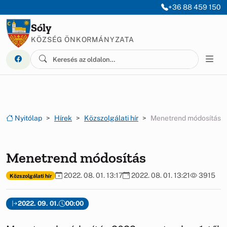
Ugrás a menüre
Ugrás a tartalomra
+36 88 459 150
Sóly
KÖZSÉG ÖNKORMÁNYZATA
Nyitólap
Hírek
Közszolgálati hír
Menetrend módosítás
Menetrend módosítás
2022. 08. 01. 13:17
2022. 08. 01. 13:21
3915
Közszolgálati hír
2022. 09. 01.
00:00