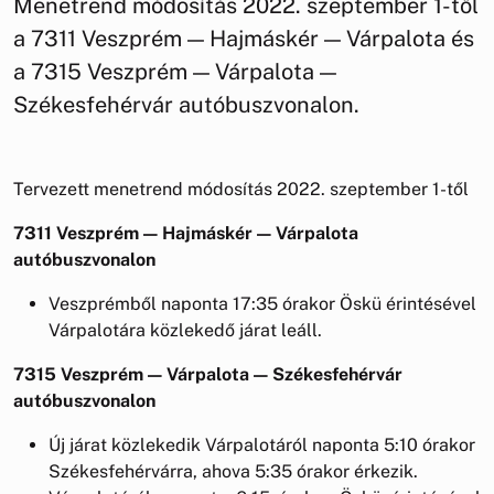
Menetrend módosítás 2022. szeptember 1-től
a 7311 Veszprém — Hajmáskér — Várpalota és
a 7315 Veszprém — Várpalota —
Székesfehérvár autóbuszvonalon.
Tervezett menetrend módosítás 2022. szeptember 1-től
7311 Veszprém
—
Hajmáskér
—
Várpalota
autóbuszvonalon
Veszprémből naponta 17:35 órakor Öskü érintésével
Várpalotára közlekedő járat leáll.
7315 Veszprém
—
Várpalota
—
Székesfehérvár
autóbuszvonalon
Új járat közlekedik Várpalotáról naponta 5:10 órakor
Székesfehérvárra, ahova 5:35 órakor érkezik.