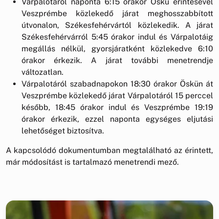
Várpalotáról naponta 6:15 órakor Öskü érintésével
Veszprémbe közlekedő járat meghosszabbított
útvonalon, Székesfehérvártól közlekedik. A járat
Székesfehérvárról 5:45 órakor indul és Várpalotáig
megállás nélkül, gyorsjáratként közlekedve 6:10
órakor érkezik. A járat további menetrendje
változatlan.
Várpalotáról szabadnapokon 18:30 órakor Öskün át
Veszprémbe közlekedő járat Várpalotáról 15 perccel
később, 18:45 órakor indul és Veszprémbe 19:19
órakor érkezik, ezzel naponta egységes eljutási
lehetőséget biztosítva.
A kapcsolódó dokumentumban megtalálható az érintett,
már módosítást is tartalmazó menetrendi mező.