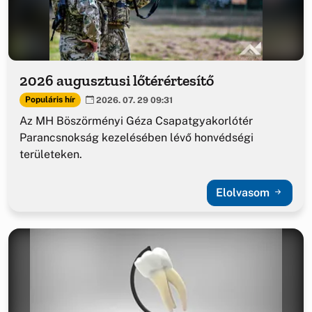
2026 augusztusi lőtérértesítő
Populáris hír
2026. 07. 29 09:31
Az MH Böszörményi Géza Csapatgyakorlótér
Parancsnokság kezelésében lévő honvédségi
területeken.
Elolvasom