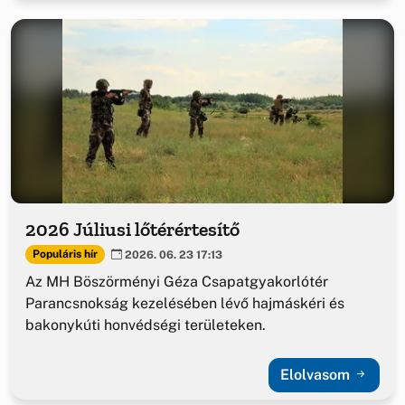
2026 Júliusi lőtérértesítő
Populáris hír
2026. 06. 23 17:13
Az MH Böszörményi Géza Csapatgyakorlótér
Parancsnokság kezelésében lévő hajmáskéri és
bakonykúti honvédségi területeken.
Elolvasom