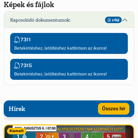
Képek és fájlok
Kapcsolódó dokumentumok:
2 fájl
7311
Betekintéshez, letöltéshez kattintson az ikonra!
7315
Betekintéshez, letöltéshez kattintson az ikonra!
Hírek
Összes hír
Kiemelt