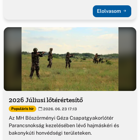
Elolvasom
2026 Júliusi lőtérértesítő
Populáris hír
2026. 06. 23 17:13
Az MH Böszörményi Géza Csapatgyakorlótér
Parancsnokság kezelésében lévő hajmáskéri és
bakonykúti honvédségi területeken.