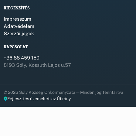
KIEGÉSZÍTÉS
Impresszum
Adatvédelem
Szerzői jogok
KAPCSOLAT
+36 88 459 150
8193 Sóly, Kossuth Lajos u.57.
© 2026 Sóly Község Önkormányzata — Minden jog fenntartva
Fejleszti és üzemelteti az Útirány