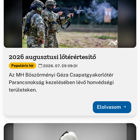
2026 augusztusi lőtérértesítő
Populáris hír
2026. 07. 29 09:31
Az MH Böszörményi Géza Csapatgyakorlótér
Parancsnokság kezelésében lévő honvédségi
területeken.
Elolvasom