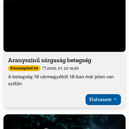
Aranyszínű sárgaság betegség
Közszolgálati hír
2026. 07. 22 16:29
A betegség 19 vármegyéből 18-ban már jelen van
szőlőn
Elolvasom