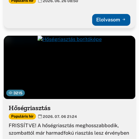
Populáris hír
2026. 06. 26 08:50
Elolvasom
3215
Hőségriasztás
Populáris hír
2026. 07. 06 21:24
FRISSÍTVE! A hőségriasztás meghosszabbodik,
szombattól már harmadfokú riasztás lesz érvényben