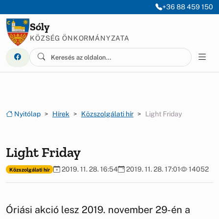
Ugrás a menüre
Ugrás a tartalomra
+36 88 459 150
Sóly
KÖZSÉG ÖNKORMÁNYZATA
Nyitólap
Hírek
Közszolgálati hír
Light Friday
Light Friday
2019. 11. 28. 16:54
2019. 11. 28. 17:01
14052
Közszolgálati hír
Óriási akció lesz 2019. november 29-én a