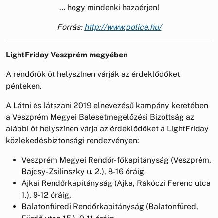
… hogy mindenki hazaérjen!
Forrás:
http://www.police.hu/
LightFriday Veszprém megyében
A rendőrök öt helyszínen várják az érdeklődőket
pénteken.
A Látni és látszani 2019 elnevezésű kampány keretében
a Veszprém Megyei Balesetmegelőzési Bizottság az
alábbi öt helyszínen várja az érdeklődőket a LightFriday
közlekedésbiztonsági rendezvényen:
Veszprém Megyei Rendőr-főkapitányság (Veszprém,
Bajcsy-Zsilinszky u. 2.), 8-16 óráig,
Ajkai Rendőrkapitányság (Ajka, Rákóczi Ferenc utca
1.), 9-12 óráig,
Balatonfüredi Rendőrkapitányság (Balatonfüred,