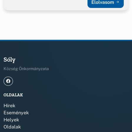
Elolvasom
Sóly
Község Önkormányzata
OLDALAK
Hírek
Események
Helyek
Oldalak