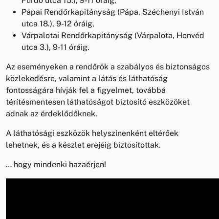
Fürdő utca 15.), 9-11 óráig,
Pápai Rendőrkapitányság (Pápa, Széchenyi István
utca 18.), 9-12 óráig,
Várpalotai Rendőrkapitányság (Várpalota, Honvéd
utca 3.), 9-11 óráig.
Az eseményeken a rendőrök a szabályos és biztonságos
közlekedésre, valamint a látás és láthatóság
fontosságára hívják fel a figyelmet, továbbá
térítésmentesen láthatóságot biztosító eszközöket
adnak az érdeklődőknek.
A láthatósági eszközök helyszínenként eltérőek
lehetnek, és a készlet erejéig biztosítottak.
… hogy mindenki hazaérjen!