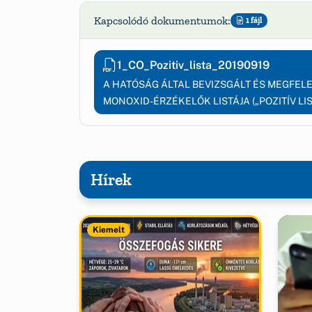
Kapcsolódó dokumentumok:
1 fájl
1_CO_Pozitiv_lista_20190919
A HATÓSÁG ÁLTAL BEVIZSGÁLT ÉS MEGFEL
MONOXID-ÉRZÉKELŐK LISTÁJA („POZITÍV LIS
Hírek
Kiemelt