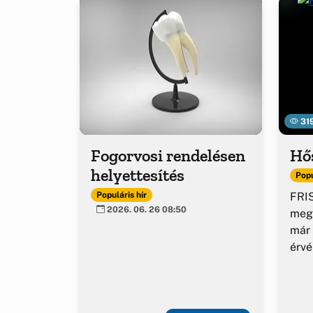
31
Fogorvosi rendelésen
Hő
helyettesítés
Popu
FRIS
Populáris hír
2026. 06. 26 08:50
meg
már 
érv