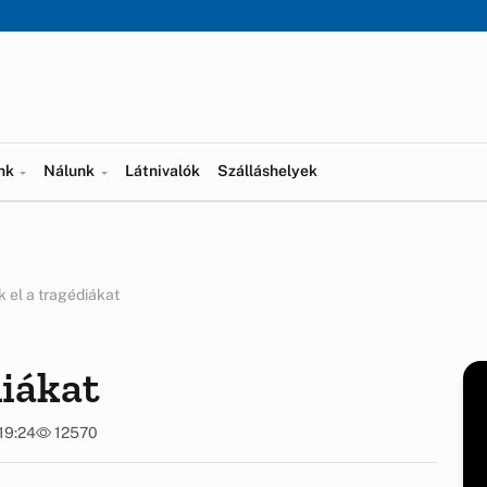
ünk
Nálunk
Látnivalók
Szálláshelyek
k el a tragédiákat
diákat
 19:24
12570