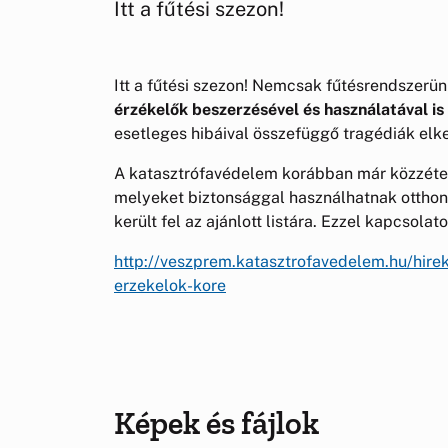
Itt a fűtési szezon!
Itt a fűtési szezon! Nemcsak fűtésrendszerü
érzékelők beszerzésével és használatával i
esetleges hibáival összefüggő tragédiák elk
A katasztrófavédelem korábban már közzétet
melyeket biztonsággal használhatnak otthon
került fel az ajánlott listára. Ezzel kapcsolat
http://veszprem.katasztrofavedelem.hu/hir
erzekelok-kore
Képek és fájlok