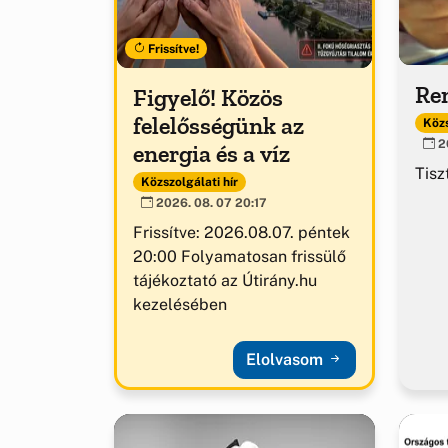
Frissítve!
Ren
Figyelő! Közös
felelősségünk az
Közs
20
energia és a víz
Tisz
Közszolgálati hír
2026. 08. 07 20:17
Frissítve: 2026.08.07. péntek
20:00 Folyamatosan frissülő
tájékoztató az Útirány.hu
kezelésében
Elolvasom