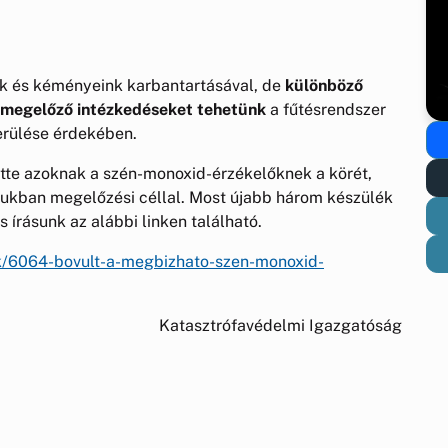
nk és kéményeink karbantartásával, de
különböző
s megelőző intézkedéseket tehetünk
a fűtésrendszer
erülése érdekében.
te azoknak a szén-monoxid-érzékelőknek a körét,
ukban megelőzési céllal. Most újabb három készülék
os írásunk az alábbi linken található.
ek/6064-bovult-a-megbizhato-szen-monoxid-
Katasztrófavédelmi Igazgatóság