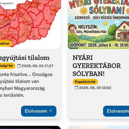
ssítve!
gyújtási tilalom
NYÁRI
GYEREKTÁBOR
sági hír
2026. 08. 05 17:27
SÓLYBAN!
nta frissítve... Országos
yújtási tilalom van
Populáris hír
ényben Magyarország
2026. 06. 30 13:02
es területén.
Elolvasom
Elolvaso