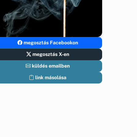
megosztás Facebookon
megosztás X-en
küldés emailben
link másolása