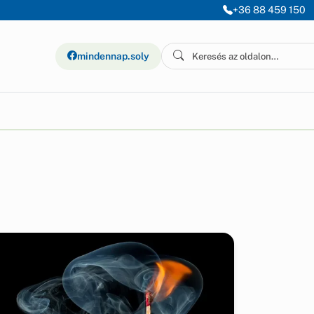
+36 88 459 150
mindennap.soly