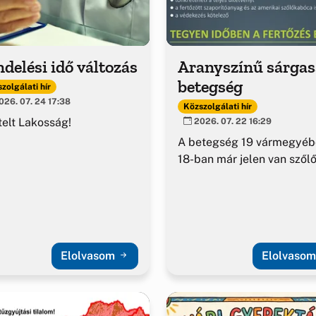
delési idő változás
Aranyszínű sárga
betegség
zolgálati hír
26. 07. 24 17:38
Közszolgálati hír
telt Lakosság!
2026. 07. 22 16:29
A betegség 19 vármegyéb
18-ban már jelen van szől
Elolvasom
Elolvaso