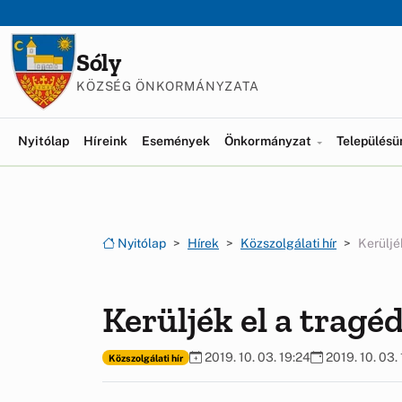
Ugrás a menüre
Ugrás a tartalomra
Sóly
KÖZSÉG ÖNKORMÁNYZATA
Nyitólap
Híreink
Események
Önkormányzat
Település
Nyitólap
Hírek
Közszolgálati hír
Kerüljé
Kerüljék el a tragé
2019. 10. 03. 19:24
2019. 10. 03.
Közszolgálati hír