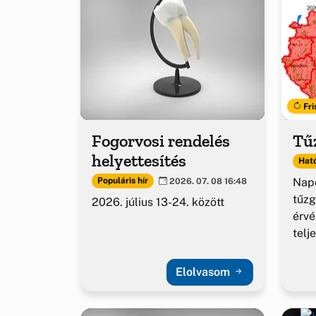
Fri
Fogorvosi rendelés
Tűz
helyettesítés
Ható
Napo
Populáris hír
2026. 07. 08 16:48
tűzg
2026. július 13-24. között
érv
telj
Elolvasom