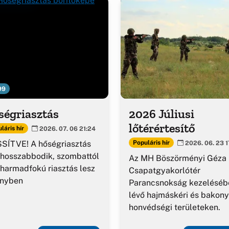
99
ségriasztás
2026 Júliusi
lőtérértesítő
láris hír
2026. 07. 06 21:24
SÍTVE! A hőségriasztás
Populáris hír
2026. 06. 23 1
hosszabbodik, szombattól
Az MH Böszörményi Géza
harmadfokú riasztás lesz
Csapatgyakorlótér
ényben
Parancsnokság kezeléséb
lévő hajmáskéri és bakony
honvédségi területeken.