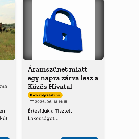
Áramszünet miatt
egy napra zárva lesz a
Közös Hivatal
7:13
Közszolgálati hír
2026. 06. 18 14:15
en
Értesítjük a Tisztelt
kúti
Lakosságot...