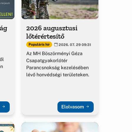
ság
2026 augusztusi
lőtérértesítő
Populáris hír
2026. 07. 29 09:31
Az MH Böszörményi Géza
ől
Csapatgyakorlótér
őn
Parancsnokság kezelésében
lévő honvédségi területeken.
m
Elolvasom