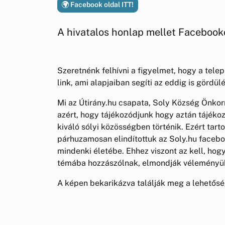
Facebook oldal ITT!
A hivatalos honlap mellet Facebooko
Szeretnénk felhívni a figyelmet, hogy a telep
link, ami alapjaiban segíti az eddig is görd
Mi az Útirány.hu csapata, Soly Község Önkor
azért, hogy tájékozódjunk hogy aztán tájéko
kiváló sólyi közösségben történik. Ezért tart
párhuzamosan elindítottuk az Soly.hu faceboo
mindenki életébe. Ehhez viszont az kell, hog
témába hozzászólnak, elmondják véleményü
A képen bekarikázva találják meg a lehetősé