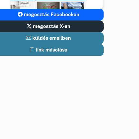
megosztás Facebookon
megosztás X-en
küldés emailben
link másolása