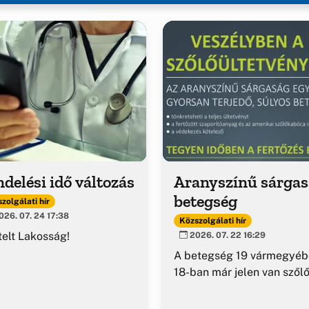
delési idő változás
Aranyszínű sárga
betegség
zolgálati hír
26. 07. 24 17:38
Közszolgálati hír
telt Lakosság!
2026. 07. 22 16:29
A betegség 19 vármegyéb
18-ban már jelen van szől