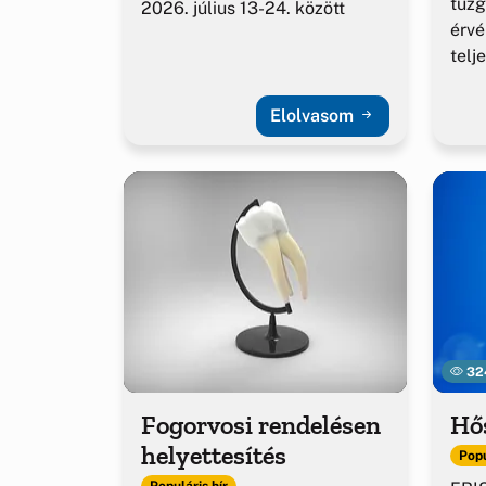
tűzg
2026. július 13-24. között
érv
telj
Elolvasom
32
Fogorvosi rendelésen
Hő
helyettesítés
Popu
Populáris hír