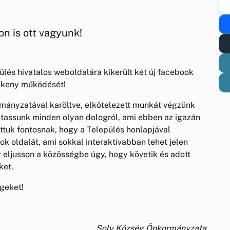
n is ott vagyunk!
ülés hivatalos weboldalára kikerült két új facebook
ülékeny működését!
mányzatával karöltve, elkötelezett munkát végzünk
ztassunk minden olyan dologról, ami ebben az igazán
ottuk fontosnak, hogy a Település honlapjával
k oldalát, ami sokkal interaktívabban lehet jelen
y eljusson a közösségbe úgy, hogy követik és adott
ket.
geket!
Soly Község Önkormányzata