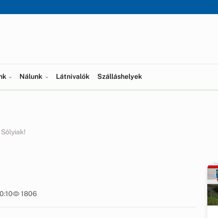
ünk
Nálunk
Látnivalók
Szálláshelyek
Sólyiak!
20:10
1806