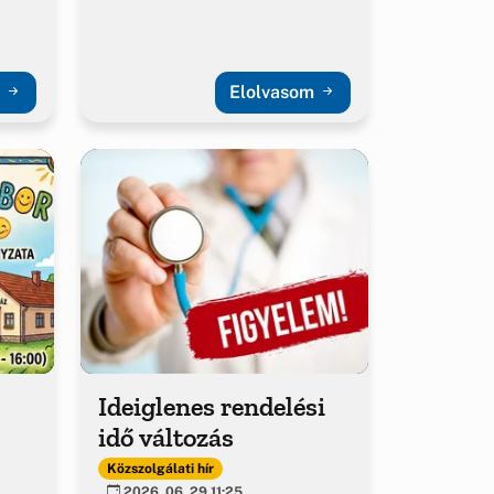
m
Elolvasom
Ideiglenes rendelési
idő változás
Közszolgálati hír
2026. 06. 29 11:25