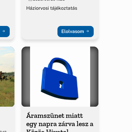
Háziorvosi tájékoztatás
m
Elolvasom
Áramszünet miatt
egy napra zárva lesz a
Közös Hivatal