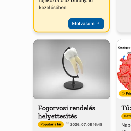
tájékoztató az Útirány.hu
kezelésében
Elolvasom
Fri
Fogorvosi rendelés
Tűz
helyettesítés
Ható
Napo
Populáris hír
2026. 07. 08 16:48