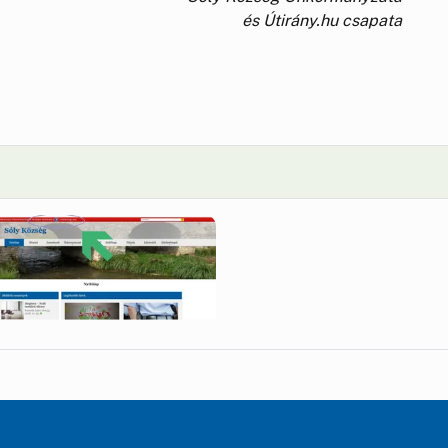
és Útirány.hu csapata