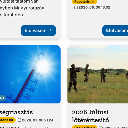
yújtási tilalom van
Populáris hír
ényben Magyarország
2026. 06. 30 13:02
es területén.
Elolvasom
Elolvaso
43
ségriasztás
2026 Júliusi
lőtérértesítő
láris hír
2026. 07. 06 21:24