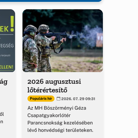
ság
2026 augusztusi
lőtérértesítő
Populáris hír
2026. 07. 29 09:31
Az MH Böszörményi Géza
ől
Csapatgyakorlótér
őn
Parancsnokság kezelésében
lévő honvédségi területeken.