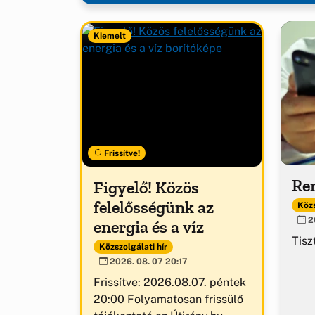
Kiemelt
Frissítve!
Ren
Figyelő! Közös
felelősségünk az
Közs
20
energia és a víz
Tisz
Közszolgálati hír
2026. 08. 07 20:17
Frissítve: 2026.08.07. péntek
20:00 Folyamatosan frissülő