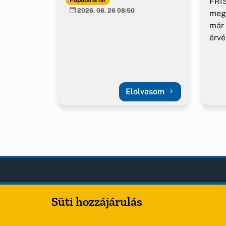
FRIS
2026. 06. 26 08:50
meg
már 
érv
Elolvasom
Sóly
OLDA
Süti hozzájárulás
Hírek
Község Önkormányzata
Esem