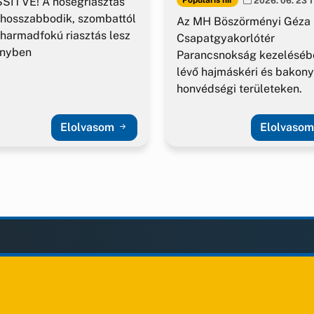
SÍTVE! A hőségriasztás
Populáris hír
2026. 06. 23 1
hosszabbodik, szombattól
Az MH Böszörményi Géza
harmadfokú riasztás lesz
Csapatgyakorlótér
ényben
Parancsnokság kezeléséb
lévő hajmáskéri és bakony
honvédségi területeken.
Elolvasom
Elolvaso
LAK
KIEGÉSZÍTÉS
Impresszum
ények
Adatvédelem