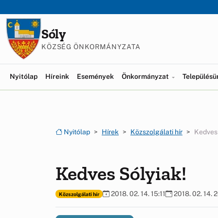
Ugrás a menüre
Ugrás a tartalomra
Sóly
KÖZSÉG ÖNKORMÁNYZATA
Nyitólap
Híreink
Események
Önkormányzat
Település
Nyitólap
Hírek
Közszolgálati hír
Kedves 
Kedves Sólyiak!
2018. 02. 14. 15:11
2018. 02. 14. 
Közszolgálati hír