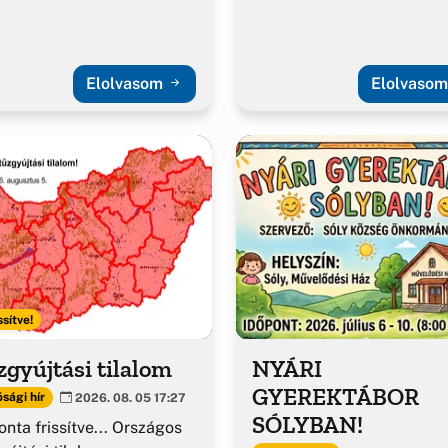
Elolvasom
Elolvaso
ssítve!
gyújtási tilalom
NYÁRI
GYEREKTÁBOR
sági hír
2026. 08. 05 17:27
SÓLYBAN!
nta frissítve... Országos