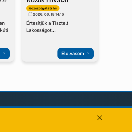
7:13
Közszolgálati hír
2026. 06. 18 14:15
en
Értesítjük a Tisztelt
kúti
Lakosságot...
m
Elolvasom
KAPCSOLAT
+36 88 459 150
8193 Sóly, Kossuth Lajos u.57.