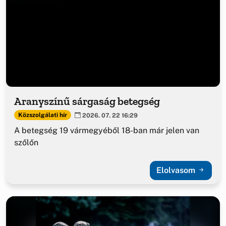
Aranyszínű sárgaság betegség
Közszolgálati hír
2026. 07. 22 16:29
A betegség 19 vármegyéből 18-ban már jelen van
szőlőn
Elolvasom