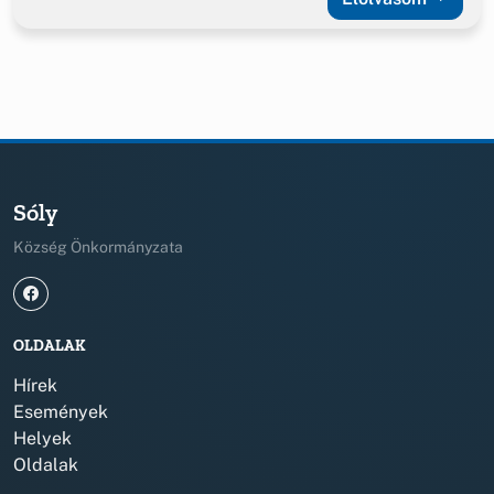
Sóly
Község Önkormányzata
OLDALAK
Hírek
Események
Helyek
Oldalak