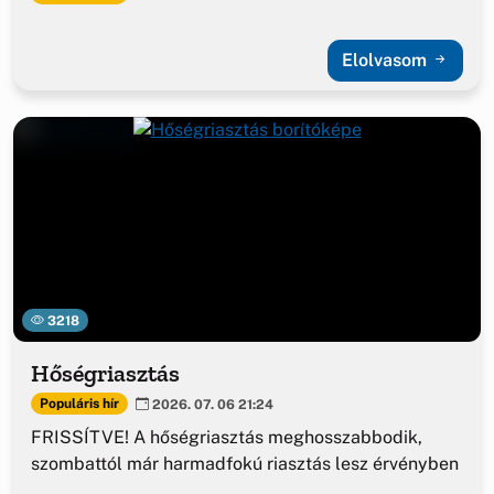
Elolvasom
3218
Hőségriasztás
Populáris hír
2026. 07. 06 21:24
FRISSÍTVE! A hőségriasztás meghosszabbodik,
szombattól már harmadfokú riasztás lesz érvényben