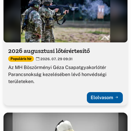
2026 augusztusi lőtérértesítő
Populáris hír
2026. 07. 29 09:31
Az MH Böszörményi Géza Csapatgyakorlótér
Parancsnokság kezelésében lévő honvédségi
területeken.
Elolvasom