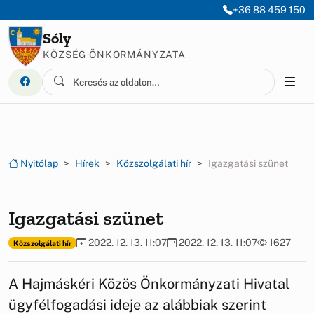
Ugrás a menüre
Ugrás a tartalomra
+36 88 459 150
Sóly
KÖZSÉG ÖNKORMÁNYZATA
Nyitólap
Hírek
Közszolgálati hír
Igazgatási szünet
Igazgatási szünet
2022. 12. 13. 11:07
2022. 12. 13. 11:07
1627
Közszolgálati hír
A Hajmáskéri Közös Önkormányzati Hivatal
ügyfélfogadási ideje az alábbiak szerint