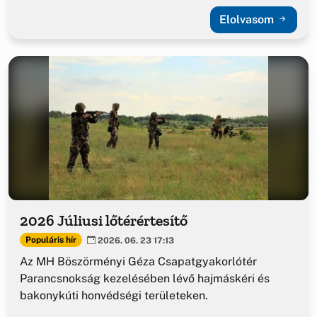
Elolvasom
2026 Júliusi lőtérértesítő
Populáris hír
2026. 06. 23 17:13
Az MH Böszörményi Géza Csapatgyakorlótér
Parancsnokság kezelésében lévő hajmáskéri és
bakonykúti honvédségi területeken.