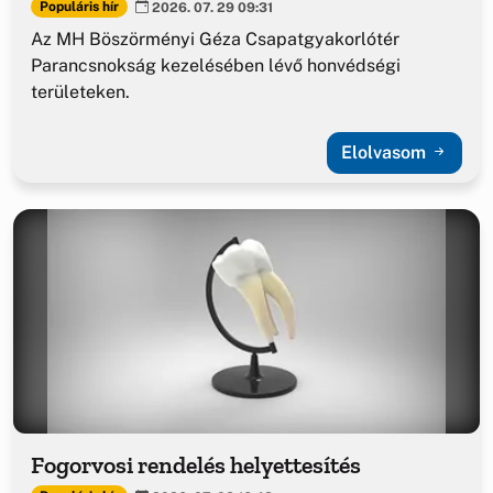
Populáris hír
2026. 07. 29 09:31
Az MH Böszörményi Géza Csapatgyakorlótér
Parancsnokság kezelésében lévő honvédségi
területeken.
Elolvasom
Fogorvosi rendelés helyettesítés