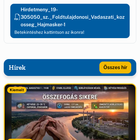
Hirdetmeny_19-
305050_sz._Foldtulajdonosi_Vadaszati_koz
osseg_Hajmasker-1
Betekintéshez kattintson az ikonra!
Hírek
Összes hír
Kiemelt