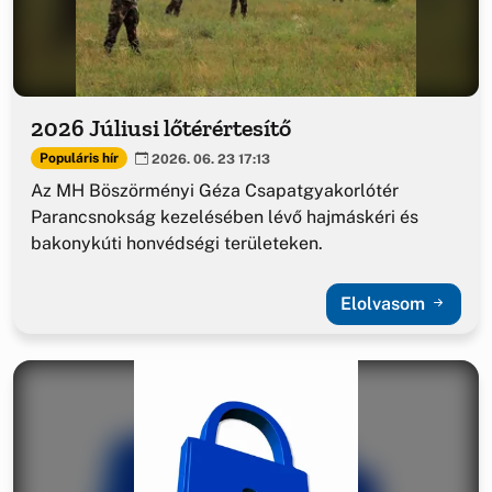
2026 Júliusi lőtérértesítő
Populáris hír
2026. 06. 23 17:13
Az MH Böszörményi Géza Csapatgyakorlótér
Parancsnokság kezelésében lévő hajmáskéri és
bakonykúti honvédségi területeken.
Elolvasom