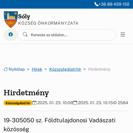
Ugrás a menüre
Ugrás a tartalomra
+36 88 459 150
Sóly
KÖZSÉG ÖNKORMÁNYZATA
Nyitólap
Hírek
Közszolgálati hír
Hirdetmény
Hirdetmény
2025. 01. 23. 10:08
2025. 01. 23. 10:15
2584
Közszolgálati hír
19-305050 sz. Földtulajdonosi Vadászati
közösség