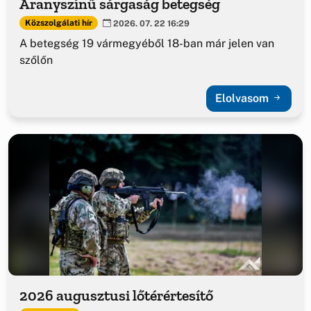
Aranyszínű sárgaság betegség
Közszolgálati hír
2026. 07. 22 16:29
A betegség 19 vármegyéből 18-ban már jelen van
szőlőn
Elolvasom
2026 augusztusi lőtérértesítő