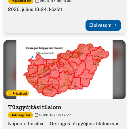
Populáris hír
2026. 07. 08 16:48
2026. július 13-24. között
Elolvasom
Frissítve!
Tűzgyújtási tilalom
Hatósági hír
2026. 08. 05 17:27
Naponta frissítve... Országos tűzgyújtási tilalom van