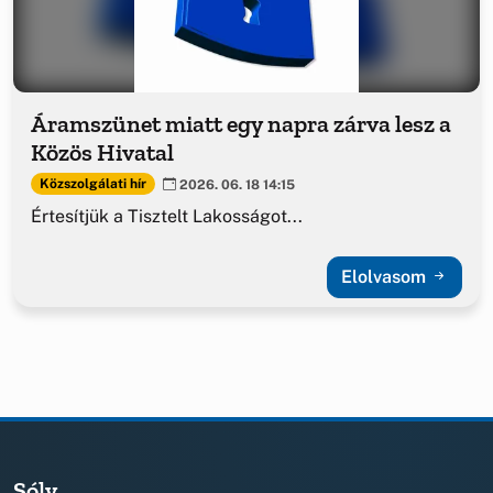
Áramszünet miatt egy napra zárva lesz a
Közös Hivatal
Közszolgálati hír
2026. 06. 18 14:15
Értesítjük a Tisztelt Lakosságot...
Elolvasom
Sóly