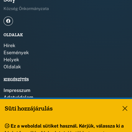
Község Önkormányzata
OLDALAK
Hírek
Események
Helyek
Oldalak
KIEGÉSZÍTÉS
Impresszum
Adatvédelem
Szerzői jogok
Süti hozzájárulás
KAPCSOLAT
Ez a weboldal sütiket használ. Kérjük, válassza ki a
+36 88 459 150