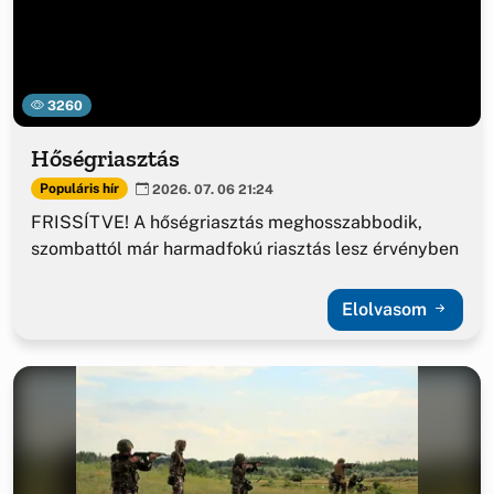
3260
Hőségriasztás
Populáris hír
2026. 07. 06 21:24
FRISSÍTVE! A hőségriasztás meghosszabbodik,
szombattól már harmadfokú riasztás lesz érvényben
Elolvasom