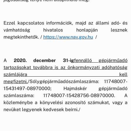
Ezzel kapcsolatos információk, majd az állami adó- és
vámhatóság hivatalos honlapján lesznek
megtekinthetők. /
https://www.nav.gov.hu
/
A
2020. december 31-ig
fennálló gépjárműadó
tartozásokat továbbra is az önkormányzati adóhatóság
számlájára kell
megfizetni.
/Sólygépjárműadószámlaszáma: 11748007-
15431497-08970000; Hajmáskér gépjárműadó
számlaszáma: 11748007-15428756-08970000. A
közleménybe a könyvelési azonosító számukat, vagy a
nevüket legyenek kedvesek beírni./