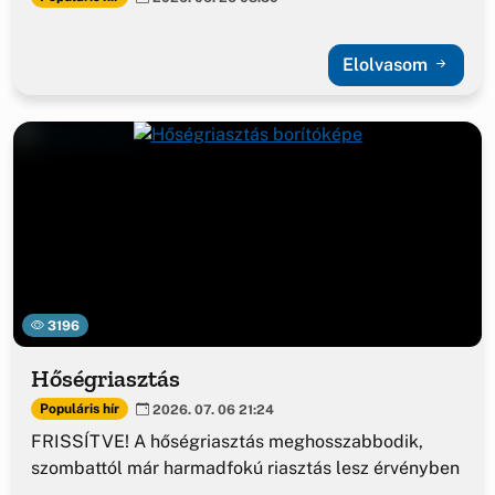
Elolvasom
3196
Hőségriasztás
Populáris hír
2026. 07. 06 21:24
FRISSÍTVE! A hőségriasztás meghosszabbodik,
szombattól már harmadfokú riasztás lesz érvényben