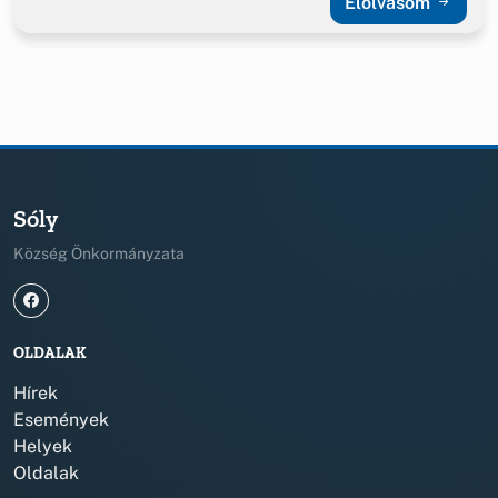
Elolvasom
Sóly
Község Önkormányzata
OLDALAK
Hírek
Események
Helyek
Oldalak