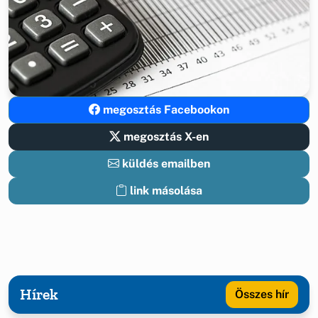
megosztás Facebookon
megosztás X-en
küldés emailben
link másolása
Hírek
Összes hír