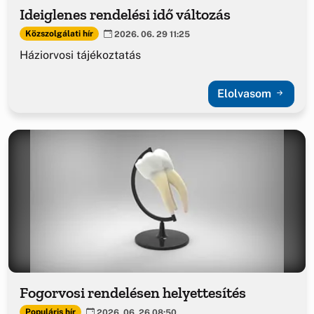
Ideiglenes rendelési idő változás
Közszolgálati hír
2026. 06. 29 11:25
Háziorvosi tájékoztatás
Elolvasom
Fogorvosi rendelésen helyettesítés
Populáris hír
2026. 06. 26 08:50