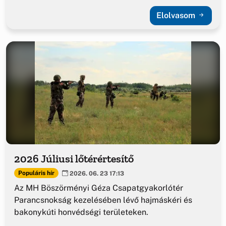
Elolvasom
2026 Júliusi lőtérértesítő
Populáris hír
2026. 06. 23 17:13
Az MH Böszörményi Géza Csapatgyakorlótér
Parancsnokság kezelésében lévő hajmáskéri és
bakonykúti honvédségi területeken.