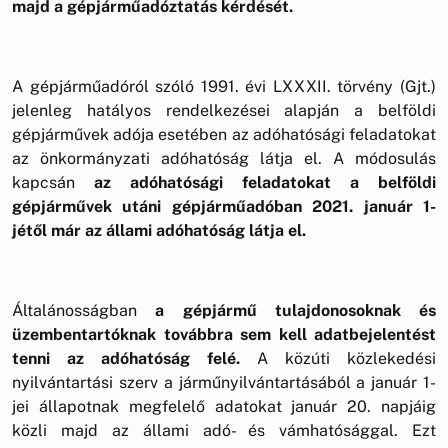
majd a gépjárműadóztatás kérdését.
A gépjárműadóról szóló 1991. évi LXXXII. törvény (Gjt.)
jelenleg hatályos rendelkezései alapján a belföldi
gépjárművek adója esetében az adóhatósági feladatokat
az önkormányzati adóhatóság látja el. A módosulás
kapcsán
az adóhatósági feladatokat a belföldi
gépjárművek utáni gépjárműadóban 2021. január 1-
jétől már az állami adóhatóság látja el.
Általánosságban
a gépjármű tulajdonosoknak és
üzembentartóknak továbbra sem kell adatbejelentést
tenni az adóhatóság felé.
A közúti közlekedési
nyilvántartási szerv a járműnyilvántartásából a január 1-
jei állapotnak megfelelő adatokat január 20. napjáig
közli majd az állami adó- és vámhatósággal. Ezt