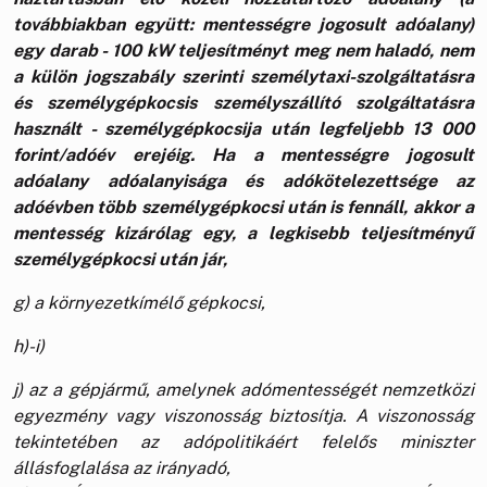
továbbiakban együtt: mentességre jogosult adóalany)
egy darab - 100 kW teljesítményt meg nem haladó, nem
a külön jogszabály szerinti személytaxi-szolgáltatásra
és személygépkocsis személyszállító szolgáltatásra
használt - személygépkocsija után legfeljebb 13 000
forint/adóév erejéig. Ha a mentességre jogosult
adóalany adóalanyisága és adókötelezettsége az
adóévben több személygépkocsi után is fennáll, akkor a
mentesség kizárólag egy, a legkisebb teljesítményű
személygépkocsi után jár,
g) a környezetkímélő gépkocsi,
h)-i)
j) az a gépjármű, amelynek adómentességét nemzetközi
egyezmény vagy viszonosság biztosítja. A viszonosság
tekintetében az adópolitikáért felelős miniszter
állásfoglalása az irányadó,