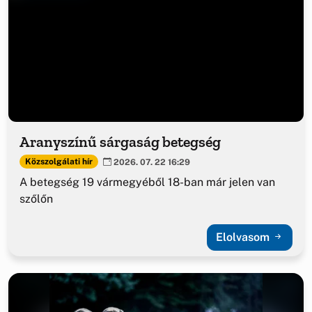
Aranyszínű sárgaság betegség
Közszolgálati hír
2026. 07. 22 16:29
A betegség 19 vármegyéből 18-ban már jelen van
szőlőn
Elolvasom