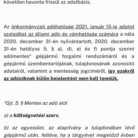
követően havonta frissül az adatbázis.
Az
önkormányzati adóhatóság 2021. január 15-ig adatot
szolgáltat az állami adó- és vámhatóság számára
a nála
2020. december 31-én nyilvántartott, 2020. december
31-én hatályos 5. § a), d), e) és f) pontja szerint
adómentes* gépjármű forgalmi rendszámáról és a
gépjármű üzembentartójának, tulajdonosának azonosító
adatairól, valamint a mentesség jogcíméről,
így ezekről
az adózóknak külön bejelentést nem kell tenniük.
*Gjt. 5. § Mentes az adó alól
a) a
költségvetési szerv,
b) az egyesület, az alapítvány a tulajdonában lévő
gépjármű után, feltéve, ha a tárgyévet megelőző évben