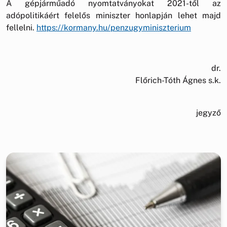
A gépjárműadó nyomtatványokat 2021-től az
adópolitikáért felelős miniszter honlapján lehet majd
fellelni.
https://kormany.hu/penzugyminiszterium
dr.
Flőrich-Tóth Ágnes s.k.
jegyző