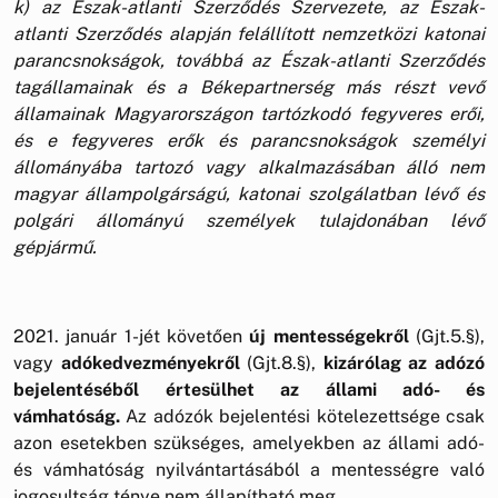
k) az Észak-atlanti Szerződés Szervezete, az Észak-
atlanti Szerződés alapján felállított nemzetközi katonai
parancsnokságok, továbbá az Észak-atlanti Szerződés
tagállamainak és a Békepartnerség más részt vevő
államainak Magyarországon tartózkodó fegyveres erői,
és e fegyveres erők és parancsnokságok személyi
állományába tartozó vagy alkalmazásában álló nem
magyar állampolgárságú, katonai szolgálatban lévő és
polgári állományú személyek tulajdonában lévő
gépjármű.
2021. január 1-jét követően
új mentességekről
(Gjt.5.§),
vagy
adókedvezményekről
(Gjt.8.§),
kizárólag az adózó
bejelentéséből értesülhet az állami adó- és
vámhatóság.
Az adózók bejelentési kötelezettsége csak
azon esetekben szükséges, amelyekben az állami adó-
és vámhatóság nyilvántartásából a mentességre való
jogosultság ténye nem állapítható meg.