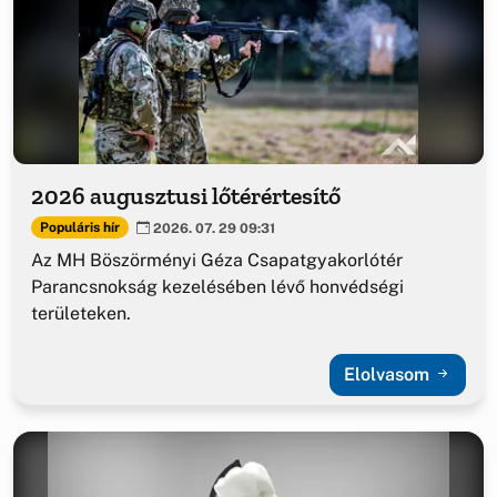
2026 augusztusi lőtérértesítő
Populáris hír
2026. 07. 29 09:31
Az MH Böszörményi Géza Csapatgyakorlótér
Parancsnokság kezelésében lévő honvédségi
területeken.
Elolvasom