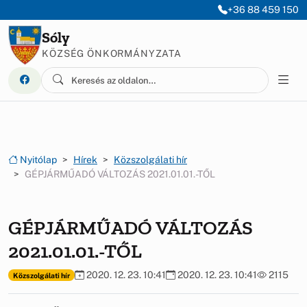
Ugrás a menüre
Ugrás a tartalomra
+36 88 459 150
Sóly
KÖZSÉG ÖNKORMÁNYZATA
Nyitólap
Hírek
Közszolgálati hír
GÉPJÁRMŰADÓ VÁLTOZÁS 2021.01.01.-TŐL
GÉPJÁRMŰADÓ VÁLTOZÁS
2021.01.01.-TŐL
2020. 12. 23. 10:41
2020. 12. 23. 10:41
2115
Közszolgálati hír