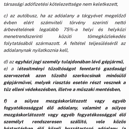
társasági adófizetési kötelezettsége nem keletkezett,
c) az autóbusz, ha az adóalany a tárgyévet megelőző
évben elért számviteli törvény szerinti nettó
árbevételének legalább 75%-a helyi és helyközi
menetrendszerinti közúti tömegközlekedés
folytatásából származott. A feltétel teljesüléséről az
adóalanynak nyilatkoznia kell,
d) az
egyházi jogi személy tulajdonában lévő gépjármű,
e) a l
étesítményi tűzoltóságot fenntartó gazdasági
szervezetek azon tűzoltó szerkocsinak minősülő
gépjárművei, melyek riasztás esetén részt vesznek a
tűz elleni védekezésben, illetve a műszaki mentésben,
f) a súlyos mozgáskorlátozott vagy egyéb
fogyatékossággal élő adóalany, valamint a súlyos
mozgáskorlátozott vagy egyéb fogyatékossággal élő
személyt rendszeresen szállító, vele közös
háztartásban élő közeli hozzátartozó adóalany (a