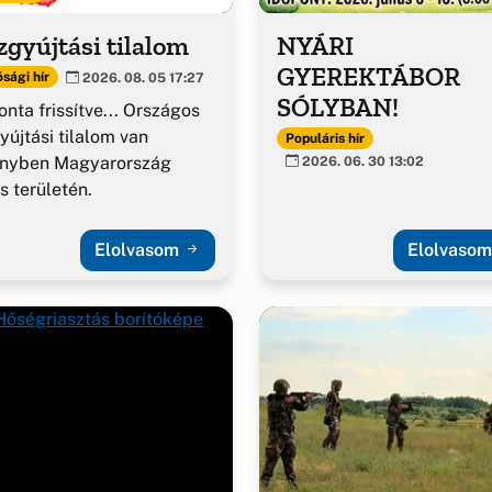
gyújtási tilalom
NYÁRI
GYEREKTÁBOR
sági hír
2026. 08. 05 17:27
SÓLYBAN!
nta frissítve... Országos
yújtási tilalom van
Populáris hír
ényben Magyarország
2026. 06. 30 13:02
es területén.
Elolvasom
Elolvaso