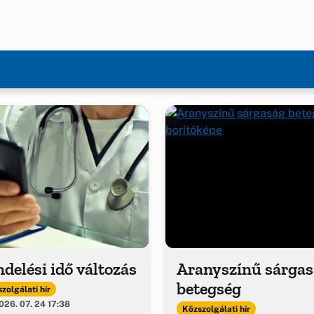
delési idő változás
Aranyszínű sárga
betegség
zolgálati hír
26. 07. 24 17:38
Közszolgálati hír