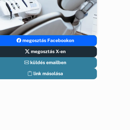
megosztás Facebookon
megosztás X-en
küldés emailben
link másolása