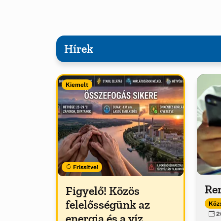
Hírek
Kiemelt
Frissítve!
Ren
Figyelő! Közös
felelősségünk az
Közs
20
energia és a víz