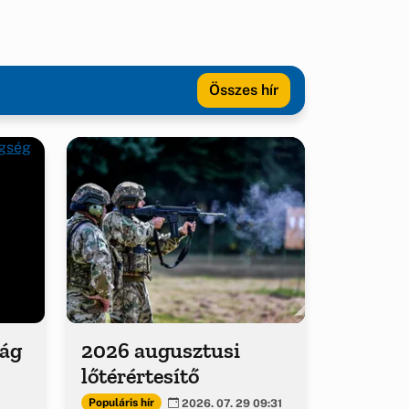
Összes hír
ság
2026 augusztusi
lőtérértesítő
Populáris hír
2026. 07. 29 09:31