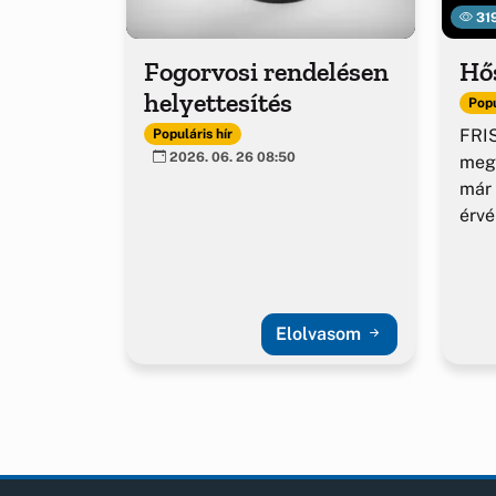
31
Fogorvosi rendelésen
Hő
helyettesítés
Popu
FRIS
Populáris hír
2026. 06. 26 08:50
meg
már 
érv
Elolvasom