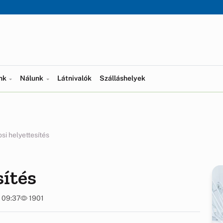
ünk
Nálunk
Látnivalók
Szálláshelyek
si helyettesítés
sítés
. 09:37
1901