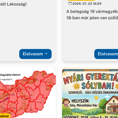
telt Lakosság!
2026. 07. 22 16:29
A betegség 19 vármegyéb
18-ban már jelen van szől
Elolvasom
Elolvaso
ssítve!