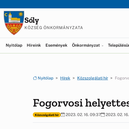
Ugrás a menüre
Ugrás a tartalomra
Sóly
KÖZSÉG ÖNKORMÁNYZATA
Nyitólap
Híreink
Események
Önkormányzat
Település
Nyitólap
Hírek
Közszolgálati hír
Fogorvo
Fogorvosi helyette
2023. 02. 16. 09:37
2023. 02. 16
Közszolgálati hír