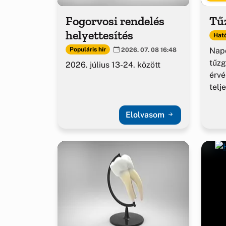
Fogorvosi rendelés
Tűz
helyettesítés
Ható
Napo
Populáris hír
2026. 07. 08 16:48
tűzg
2026. július 13-24. között
érv
telj
Elolvasom