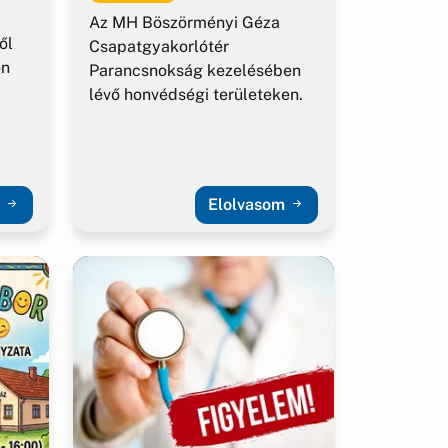
Az MH Böszörményi Géza
ől
Csapatgyakorlótér
őn
Parancsnokság kezelésében
lévő honvédségi területeken.
m
Elolvasom