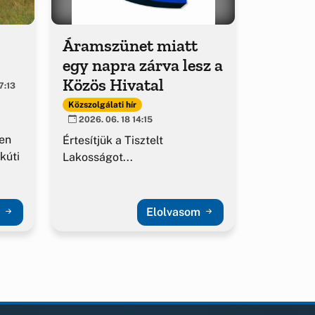
Áramszünet miatt
egy napra zárva lesz a
Közös Hivatal
7:13
Közszolgálati hír
2026. 06. 18 14:15
en
Értesítjük a Tisztelt
kúti
Lakosságot...
m
Elolvasom