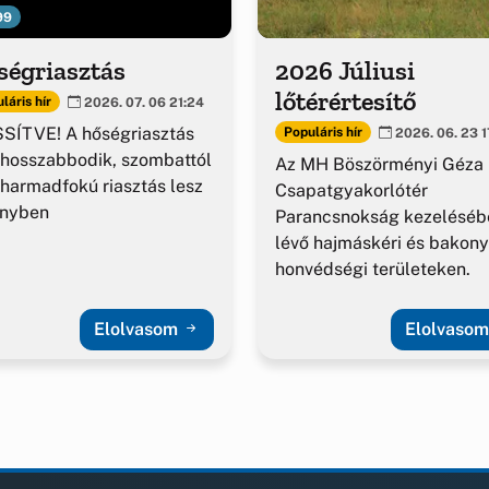
99
ségriasztás
2026 Júliusi
lőtérértesítő
láris hír
2026. 07. 06 21:24
SÍTVE! A hőségriasztás
Populáris hír
2026. 06. 23 1
hosszabbodik, szombattól
Az MH Böszörményi Géza
harmadfokú riasztás lesz
Csapatgyakorlótér
ényben
Parancsnokság kezeléséb
lévő hajmáskéri és bakony
honvédségi területeken.
Elolvasom
Elolvaso