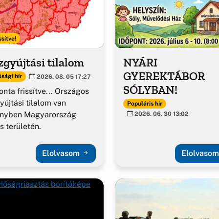
ssítve!
gyújtási tilalom
NYÁRI
GYEREKTÁBOR
sági hír
2026. 08. 05 17:27
SÓLYBAN!
nta frissítve... Országos
yújtási tilalom van
Populáris hír
ényben Magyarország
2026. 06. 30 13:02
es területén.
Elolvasom
Elolvaso