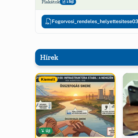
Plakátok
1 fájl
Fogorvosi_rendeles_helyettesitese0
Hírek
Kiemelt
Új!