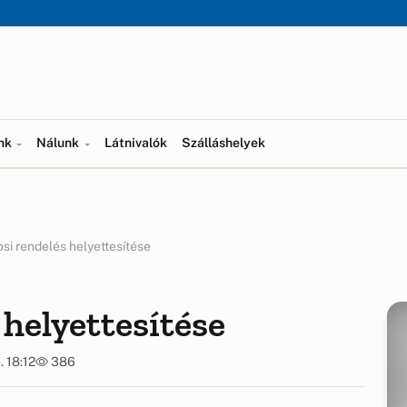
ünk
Nálunk
Látnivalók
Szálláshelyek
si rendelés helyettesítése
 helyettesítése
. 18:12
386