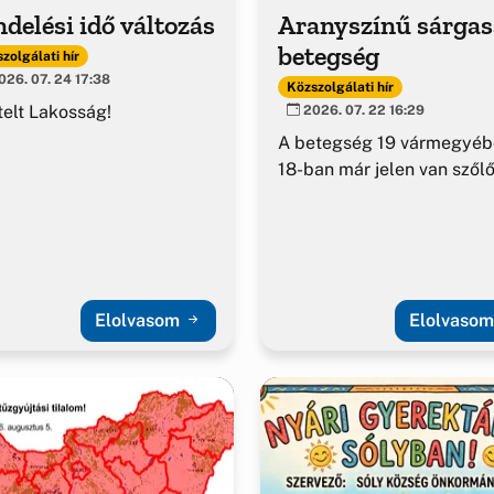
delési idő változás
Aranyszínű sárga
betegség
zolgálati hír
26. 07. 24 17:38
Közszolgálati hír
telt Lakosság!
2026. 07. 22 16:29
A betegség 19 vármegyéb
18-ban már jelen van szől
Elolvasom
Elolvaso