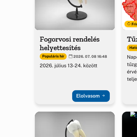
Fri
Fogorvosi rendelés
Tűz
helyettesítés
Ható
Napo
Populáris hír
2026. 07. 08 16:48
tűzg
2026. július 13-24. között
érv
telj
Elolvasom