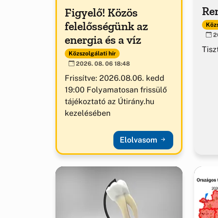
Ren
Figyelő! Közös
felelősségünk az
Közs
20
energia és a víz
Tisz
Közszolgálati hír
2026. 08. 06 18:48
Frissítve: 2026.08.06. kedd
19:00 Folyamatosan frissülő
tájékoztató az Útirány.hu
kezelésében
Elolvasom