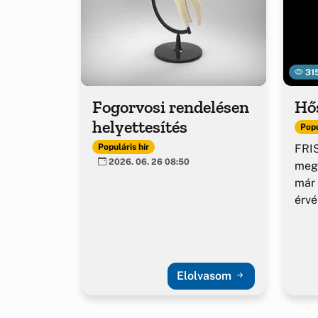
31
Fogorvosi rendelésen
Hő
helyettesítés
Popu
FRIS
Populáris hír
2026. 06. 26 08:50
meg
már 
érv
Elolvasom