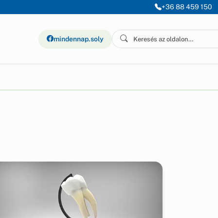
+36 88 459 150
mindennap.soly