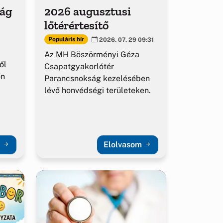
ság
2026 augusztusi
lőtérértesítő
Populáris hír
2026. 07. 29 09:31
Az MH Böszörményi Géza
ől
Csapatgyakorlótér
őn
Parancsnokság kezelésében
lévő honvédségi területeken.
m
Elolvasom