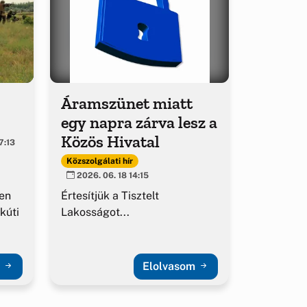
Áramszünet miatt
egy napra zárva lesz a
Közös Hivatal
7:13
Közszolgálati hír
2026. 06. 18 14:15
en
Értesítjük a Tisztelt
kúti
Lakosságot...
m
Elolvasom