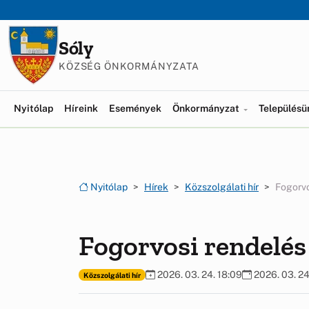
Ugrás a menüre
Ugrás a tartalomra
Sóly
KÖZSÉG ÖNKORMÁNYZATA
Nyitólap
Híreink
Események
Önkormányzat
Település
Nyitólap
Hírek
Közszolgálati hír
Fogorvo
Fogorvosi rendelés
2026. 03. 24. 18:09
2026. 03. 24
Közszolgálati hír