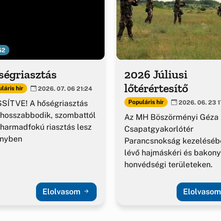
52
ségriasztás
2026 Júliusi
lőtérértesítő
láris hír
2026. 07. 06 21:24
SÍTVE! A hőségriasztás
Populáris hír
2026. 06. 23 1
hosszabbodik, szombattól
Az MH Böszörményi Géza
harmadfokú riasztás lesz
Csapatgyakorlótér
ényben
Parancsnokság kezeléséb
lévő hajmáskéri és bakony
honvédségi területeken.
Elolvasom
Elolvaso