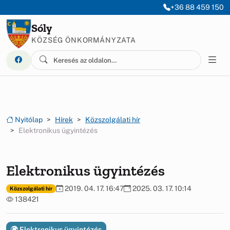
Ugrás a menüre
Ugrás a tartalomra
+36 88 459 150
Sóly
KÖZSÉG ÖNKORMÁNYZATA
Nyitólap
Hírek
Közszolgálati hír
Elektronikus ügyintézés
Elektronikus ügyintézés
2019. 04. 17. 16:47
2025. 03. 17. 10:14
Közszolgálati hír
138421
Elektronikus ügyintézés