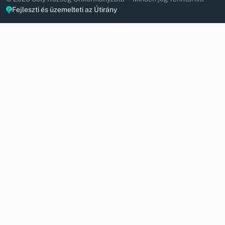
Fejleszti és üzemelteti az Útirány