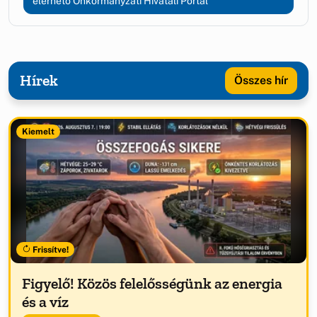
elérhető Önkormányzati Hivatali Portál
Hírek
Összes hír
Kiemelt
Frissítve!
Figyelő! Közös felelősségünk az energia
és a víz