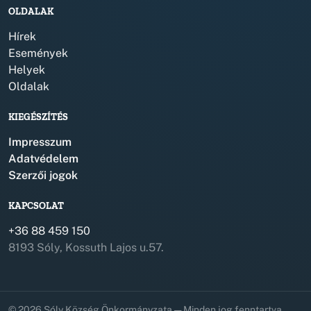
OLDALAK
Hírek
Események
Helyek
Oldalak
KIEGÉSZÍTÉS
Impresszum
Adatvédelem
Szerzői jogok
KAPCSOLAT
+36 88 459 150
8193 Sóly, Kossuth Lajos u.57.
© 2026 Sóly Község Önkormányzata — Minden jog fenntartva