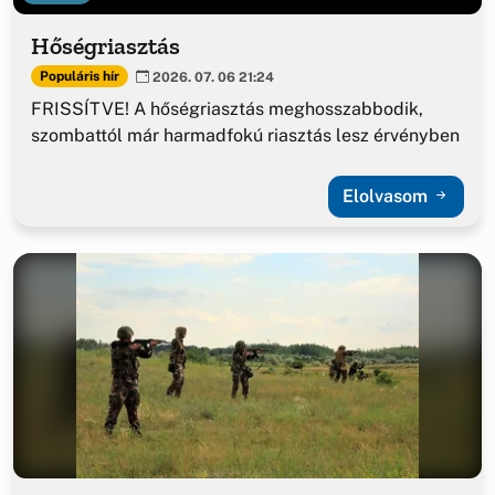
Hőségriasztás
Populáris hír
2026. 07. 06 21:24
FRISSÍTVE! A hőségriasztás meghosszabbodik,
szombattól már harmadfokú riasztás lesz érvényben
Elolvasom