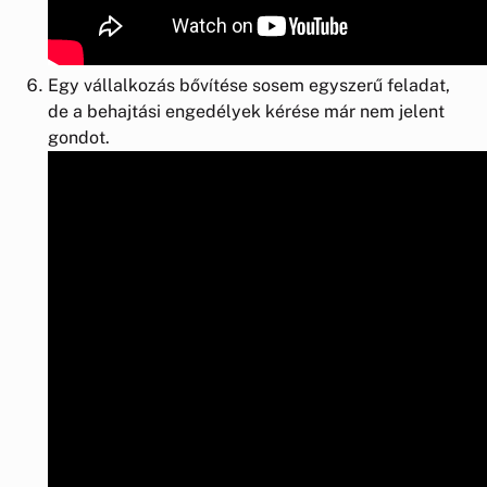
Egy vállalkozás bővítése sosem egyszerű feladat,
de a behajtási engedélyek kérése már nem jelent
gondot.