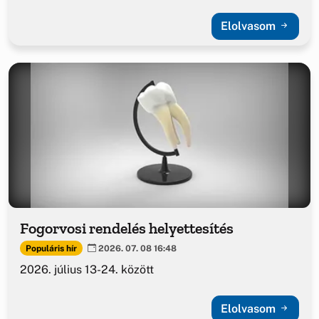
Elolvasom
Fogorvosi rendelés helyettesítés
Populáris hír
2026. 07. 08 16:48
2026. július 13-24. között
Elolvasom