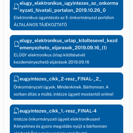
elugy_elektronikus_ugyintezes_az_onkorma
nyzati_hivatali_portalon_2019.10.26_0
Elektronikus ügyintézés az E-önkormányzat portálon
ÁLTALÁNOS TÁJÉKOZTATÓ
elugy_elektronikus_urlap_kitoltesevel_kezd
emenyezheto_eljarasok_2019.09.16_(1)
ELÜGY elektronikus űrlap kitöltésévél
kezdeményezhető eljárások 2019.09.16
eugyintezes_cikk_2-resz_FINAL-_2_
Önkormányzati ügyek. Mindenkinek. Bárhonnan. A
sorban állás a múlté, intézze ügyeit mostantól online!
eugyintezes_cikk_1.-resz_FINAL-4
Intézze önkormányzati ügyeit elektronikusan!
Kényelmes és gyors megoldás nyújt a bárhonnan