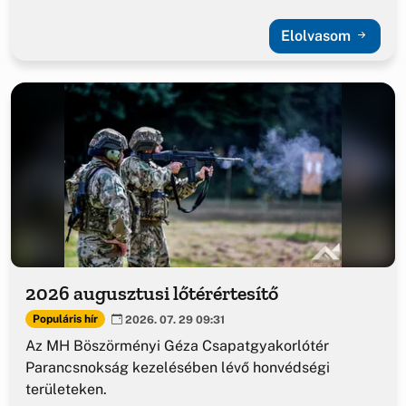
Elolvasom
2026 augusztusi lőtérértesítő
Populáris hír
2026. 07. 29 09:31
Az MH Böszörményi Géza Csapatgyakorlótér
Parancsnokság kezelésében lévő honvédségi
területeken.