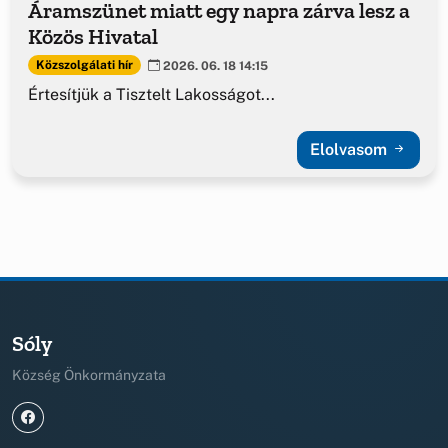
Áramszünet miatt egy napra zárva lesz a
Közös Hivatal
Közszolgálati hír
2026. 06. 18 14:15
Értesítjük a Tisztelt Lakosságot...
Elolvasom
Sóly
Község Önkormányzata