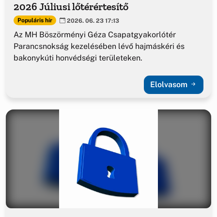
2026 Júliusi lőtérértesítő
Populáris hír
2026. 06. 23 17:13
Az MH Böszörményi Géza Csapatgyakorlótér
Parancsnokság kezelésében lévő hajmáskéri és
bakonykúti honvédségi területeken.
Elolvasom