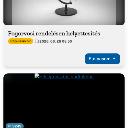
Fogorvosi rendelésen helyettesítés
Populáris hír
2026. 06. 26 08:50
Elolvasom
3249