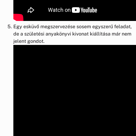
Egy esküvő megszervezése sosem egyszerű feladat,
de a születési anyakönyvi kivonat kiállítása már nem
jelent gondot.