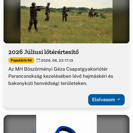
2026 Júliusi lőtérértesítő
Populáris hír
2026. 06. 23 17:13
Az MH Böszörményi Géza Csapatgyakorlótér
Parancsnokság kezelésében lévő hajmáskéri és
bakonykúti honvédségi területeken.
Elolvasom