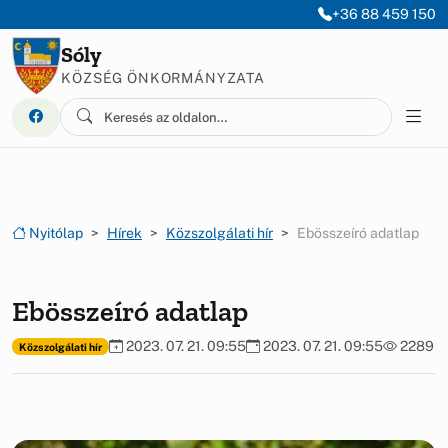
Ugrás a menüre
Ugrás a tartalomra
+36 88 459 150
Sóly
KÖZSÉG ÖNKORMÁNYZATA
Nyitólap
Hírek
Közszolgálati hír
Ebösszeíró adatlap
Ebösszeíró adatlap
2023. 07. 21. 09:55
2023. 07. 21. 09:55
2289
Közszolgálati hír