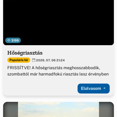
3199
Hőségriasztás
Populáris hír
2026. 07. 06 21:24
FRISSÍTVE! A hőségriasztás meghosszabbodik,
szombattól már harmadfokú riasztás lesz érvényben
Elolvasom