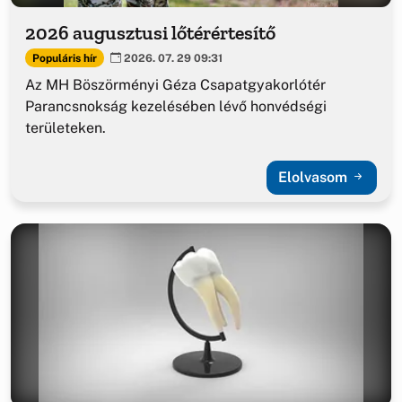
2026 augusztusi lőtérértesítő
Populáris hír
2026. 07. 29 09:31
Az MH Böszörményi Géza Csapatgyakorlótér
Parancsnokság kezelésében lévő honvédségi
területeken.
Elolvasom