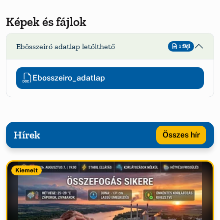
Képek és fájlok
Ebösszeíró adatlap letölthető
1 fájl
Ebosszeiro_adatlap
Hírek
Összes hír
Kiemelt