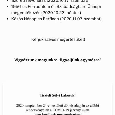
Szüreti felvonulás (2020.10.17. szombat)
1956-os Forradalom és Szabadságharc Ünnepi
megemlékezés (2020.10.23. péntek)
Közös Nőnap és Férfinap (2020.11.07. szombat)
Kérjük szíves megértésüket!
Vigyázzunk magunkra, figyeljünk egymásra!