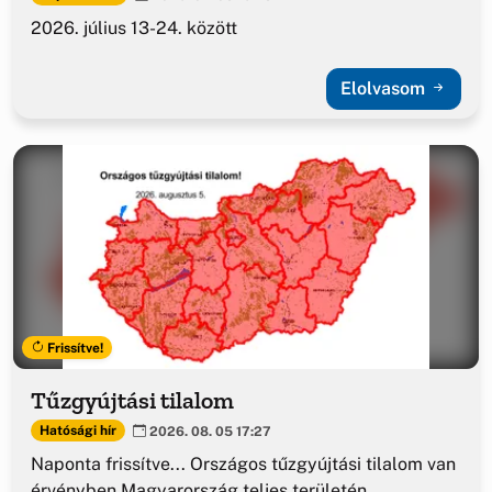
2026. július 13-24. között
Elolvasom
Frissítve!
Tűzgyújtási tilalom
Hatósági hír
2026. 08. 05 17:27
Naponta frissítve... Országos tűzgyújtási tilalom van
érvényben Magyarország teljes területén.