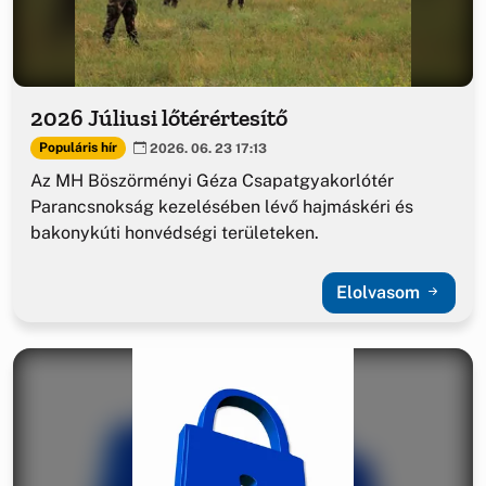
2026 Júliusi lőtérértesítő
Populáris hír
2026. 06. 23 17:13
Az MH Böszörményi Géza Csapatgyakorlótér
Parancsnokság kezelésében lévő hajmáskéri és
bakonykúti honvédségi területeken.
Elolvasom