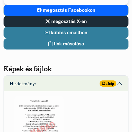
megosztás Facebookon
megosztás X-en
küldés emailben
link másolása
Képek és fájlok
Hirdetmény:
1 kép