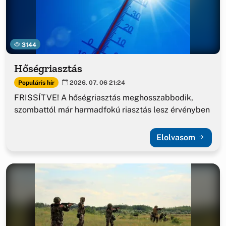
3144
Hőségriasztás
Populáris hír
2026. 07. 06 21:24
FRISSÍTVE! A hőségriasztás meghosszabbodik,
szombattól már harmadfokú riasztás lesz érvényben
Elolvasom