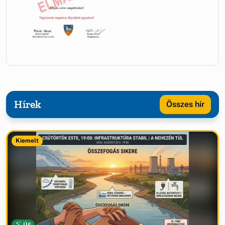
Hírek
Összes hír
Kiemelt
Új!