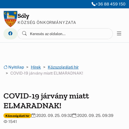
Ugrás a menüre
Ugrás a tartalomra
+36 88 459 150
Sóly
KÖZSÉG ÖNKORMÁNYZATA
Nyitólap
Hírek
Közszolgálati hír
COVID-19 járvány miatt ELMARADNAK!
COVID-19 járvány miatt
ELMARADNAK!
2020. 09. 25. 09:32
2020. 09. 25. 09:39
Közszolgálati hír
1541