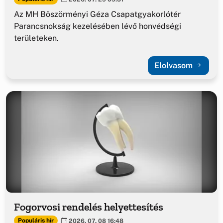
Az MH Böszörményi Géza Csapatgyakorlótér
Parancsnokság kezelésében lévő honvédségi
területeken.
Elolvasom
Fogorvosi rendelés helyettesítés
Populáris hír
2026. 07. 08 16:48