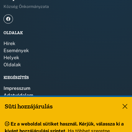
Község Önkormányzata
OLDALAK
Hírek
Események
Helyek
Oldalak
KIEGÉSZÍTÉS
Impresszum
Adatvédelem
Szerzői jogok
Süti hozzájárulás
KAPCSOLAT
Ez a weboldal sütiket használ. Kérjük, válassza ki a
+36 88 459 150
kívánt hozzájárulási szintet.
Ha többet szeretne