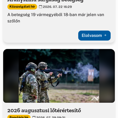
Közszolgálati hír
2026. 07. 22 16:29
A betegség 19 vármegyéből 18-ban már jelen van
szőlőn
Elolvasom
2026 augusztusi lőtérértesítő
Populáris hír
2026. 07. 29 09:31